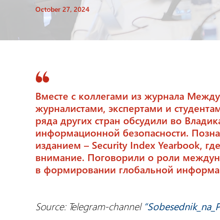
October 27, 2024
Вместе с коллегами из журнала Межд
журналистами, экспертами и студентам
ряда других стран обсудили во Влад
информационной безопасности. Позн
изданием – Security Index Yearbook, г
внимание. Поговорили о роли междун
в формировании глобальной информац
Source: Telegram-channel
“Sobesednik_na_P