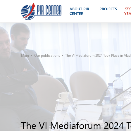
ABOUT PIR
PROJECTS
SEC
CENTER
YE
Main
Our publications
The VI Mediaforum 2024 Took Place in Vladi
The VI Mediaforum 2024 To