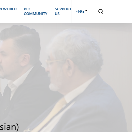
N.WORLD
PIR
SUPPORT
ENG
COMMUNITY
US
sian)