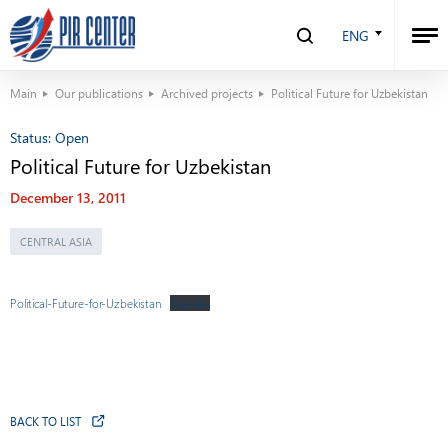
ENG
Main
Our publications
Archived projects
Political Future for Uzbekistan
Status:
Open
Political Future for Uzbekistan
December 13, 2011
CENTRAL ASIA
Political-Future-for-Uzbekistan
Скачать
BACK TO LIST