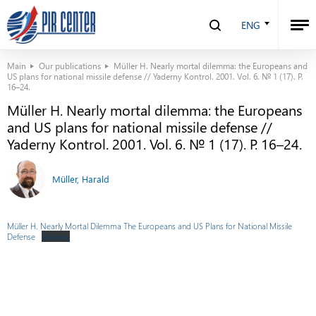
ENG
Main
Our publications
Müller H. Nearly mortal dilemma: the Europeans and
US plans for national missile defense // Yaderny Kontrol. 2001. Vol. 6. № 1 (17). P.
16–24.
Müller H. Nearly mortal dilemma: the Europeans
and US plans for national missile defense //
Yaderny Kontrol. 2001. Vol. 6. № 1 (17). P. 16–24.
Müller, Harald
Müller H. Nearly Mortal Dilemma The Europeans and US Plans for National Missile
Defense
Скачать