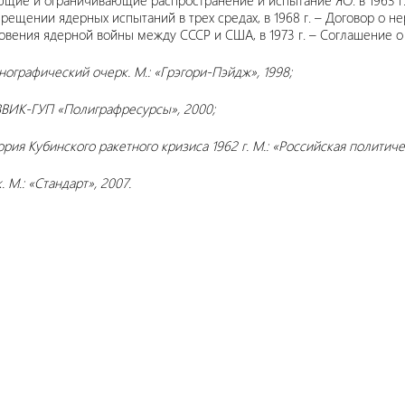
ющие и ограничивающие распространение и испытание ЯО: в 1963 г
рещении ядерных испытаний в трех средах, в 1968 г. – Договор о нер
вения ядерной войны между СССР и США, в 1973 г. – Соглашение 
ографический очерк. М.: «Грэгори-Пэйдж», 1998;
ВВИК-ГУП «Полиграфресурсы», 2000;
ория Кубинского ракетного кризиса 1962 г. М.: «Российская полити
М.: «Стандарт», 2007.