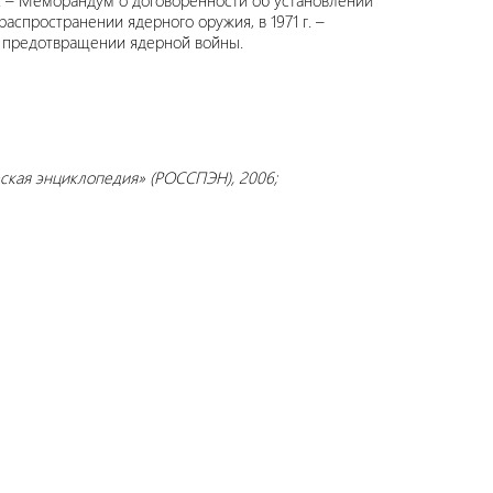
. – Меморандум о договоренности об установлении
аспространении ядерного оружия, в 1971 г. –
о предотвращении ядерной войны.
ческая энциклопедия» (РОССПЭН), 2006;