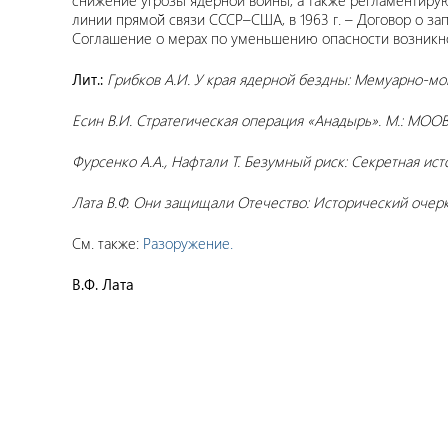
снижение угрозы ядерной войны, а также регламентиру
линии прямой связи СССР–США, в 1963 г. – Договор о зап
Соглашение о мерах по уменьшению опасности возникно
Лит.:
Грибков А.И. У края ядерной бездны: Мемуарно-мон
Есин В.И. Стратегическая операция «Анадырь». М.: МОО
Фурсенко А.А., Нафтали Т. Безумный риск: Секретная ист
Лата В.Ф. Они защищали Отечество: Исторический очерк. 
См. также:
Разоружение.
В.Ф. Лата