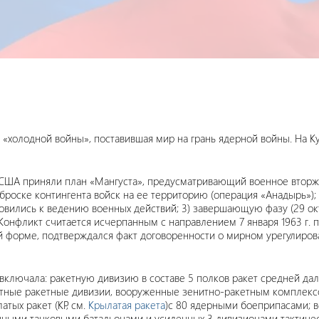
«холодной войны», поставившая мир на грань ядерной войны. На К
1 г. США приняли план «Мангуста», предусматривающий военное вто
роске контингента войск на ее территорию (операция «Анадырь»); 2
вились к ведению военных действий; 3) завершающую фазу (29 октяб
 Конфликт считается исчерпанным с направлением 7 января 1963 г.
й форме, подтверждался факт договоренности о мирном урегулирова
включала: ракетную дивизию в составе 5 полков ракет средней дально
нитные ракетные дивизии, вооруженные зенитно-ракетным комплекс
атых ракет (КР, см.
Крылатая ракета
)с 80 ядерными боеприпасами; в
ными танковыми батальонами и усиленных 3 дивизионами тактическ