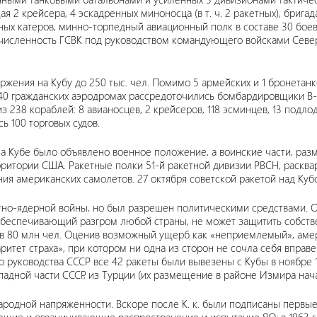
2 крейсера, 4 эскадренных миноносца (в т. ч. 2 ракетных), бригад
етных катеров, минно-торпедный авиационный полк в составе 30 бо
численность ГСВК под руководством командующего войсками Северо
ржения на Кубу до 250 тыс. чел. Помимо 5 армейских и 1 бронетанк
 40 гражданских аэродромах рассредоточились бомбардировщики В-
з 238 кораблей: 8 авианосцев, 2 крейсеров, 118 эсминцев, 13 подло
ь 100 торговых судов.
я на Кубе было объявлено военное положение, а воинские части, 
рритории США. Ракетные полки 51-й ракетной дивизии РВСН, расква
ия американских самолетов. 27 октября советской ракетой над Куб
етно-ядерной войны, но был разрешен политическими средствами. О
обеспечивающий разгром любой страны, не может защитить собств
в 80 млн чел. Оценив возможный ущерб как «неприемлемый», амери
 «паритет страха», при котором ни одна из сторон не сочла себя впр
 руководства СССР все 42 ракеты были вывезены с Кубы в ноябре 1
дной части СССР, из Турции (их размещение в районе Измира начало
родной напряженности. Вскоре после К. к. были подписаны первые