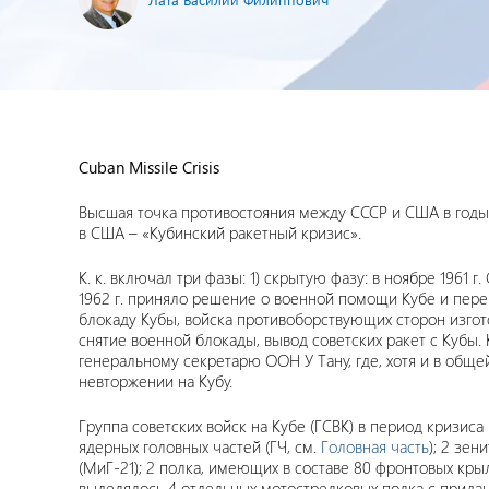
Cuban Missile Crisis
Высшая точка противостояния между СССР и США в годы 
в США – «Кубинский ракетный кризис».
К. к. включал три фазы: 1) скрытую фазу: в ноябре 196
1962 г. приняло решение о военной помощи Кубе и переб
блокаду Кубы, войска противоборствующих сторон изгото
снятие военной блокады, вывод советских ракет с Кубы.
генеральному секретарю ООН У Тану, где, хотя и в обще
невторжении на Кубу.
Группа советских войск на Кубе (ГСВК) в период кризиса 
ядерных головных частей (ГЧ, см.
Головная часть
); 2 зе
(МиГ-21); 2 полка, имеющих в составе 80 фронтовых крыл
выделялось 4 отдельных мотострелковых полка с придан