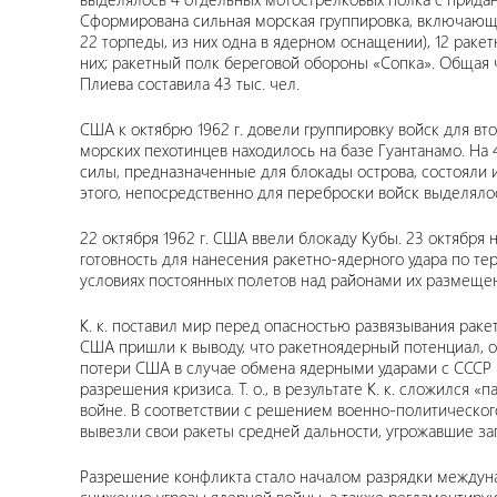
Сформирована сильная морская группировка, включающая 
22 торпеды, из них одна в ядерном оснащении), 12 рак
них; ракетный полк береговой обороны «Сопка». Общая 
Плиева составила 43 тыс. чел.
США к октябрю 1962 г. довели группировку войск для вто
морских пехотинцев находилось на базе Гуантанамо. На
силы, предназначенные для блокады острова, состояли и
этого, непосредственно для переброски войск выделялос
22 октября 1962 г. США ввели блокаду Кубы. 23 октябр
готовность для нанесения ракетно-ядерного удара по те
условиях постоянных полетов над районами их размещен
К. к. поставил мир перед опасностью развязывания рак
США пришли к выводу, что ракетноядерный потенциал, 
потери США в случае обмена ядерными ударами с СССР 
разрешения кризиса. Т. о., в результате К. к. сложился
войне. В соответствии с решением военно-политического
вывезли свои ракеты средней дальности, угрожавшие запа
Разрешение конфликта стало началом разрядки междуна