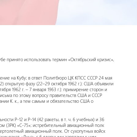
убе принято использовать термин «Октябрьский кризис»,
ржение на Кубу; в ответ Политбюро ЦК КПСС СССР 24 мая
) открытую фазу (22–29 октября 1962 г.): США объявили
ря 1962 г. – 7 января 1963 г.): примирение сторон и
 письма по этому вопросу правительств США и СССР
нии К. к., а тем самым и обязательство США о
сти Р-12 и Р-14 (42 ракеты, в т. ч. 6 учебных) и 36
ом (ЗРК) «С-75»; истребительный авиационный полк
ертолетный авиационный полк. От сухопутных войск
их ракет «Луна» с 6 ядерными зарядами к ним.