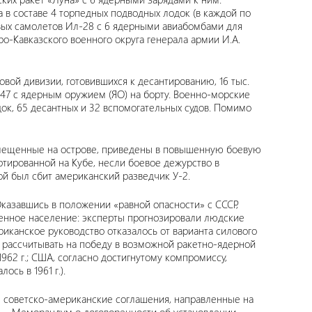
а в составе 4 торпедных подводных лодок (в каждой по
евых самолетов Ил-28 с 6 ядерными авиабомбами для
-Кавказского военного округа генерала армии И.А.
овой дивизии, готовившихся к десантированию, 16 тыс.
47 с ядерным оружием (ЯО) на борту. Военно-морские
док, 65 десантных и 32 вспомогательных судов. Помимо
размещенные на острове, приведены в повышенную боевую
ртированной на Кубе, несли боевое дежурство в
ой был сбит американский разведчик У-2.
казавшись в положении «равной опасности» с СССР,
енное население: эксперты прогнозировали людские
канское руководство отказалось от варианта силового
аве рассчитывать на победу в возможной ракетно-ядерной
962 г.; США, согласно достигнутому компромиссу,
сь в 1961 г.).
 советско-американские соглашения, направленные на