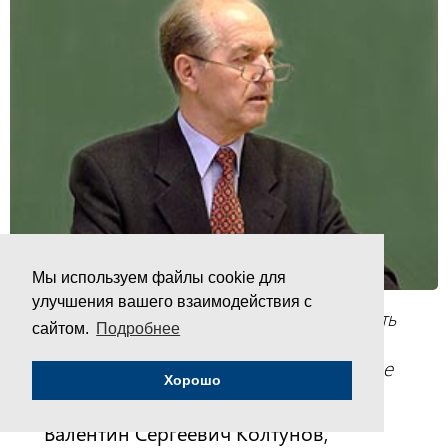
Мы используем файлы cookie для
улучшения вашего взаимодействия с
“Хотел бы выразить свою благодарность
сайтом.
Подробнее
за то, что делает коллектив журнала
Ядерный Контроль и пожелать и дальше
Хорошо
высоко держать свою марку”.
Валентин Сергеевич Колтунов,