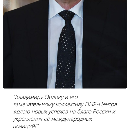
“Владимиру Орлову и его
замечательному коллективу ПИР-Центра
желаю новых успехов на благо России и
укрепления её международных
позиций!”