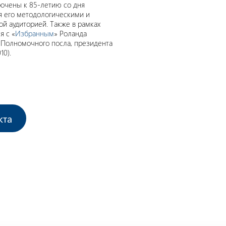
рочены к 85-летию со дня
я его методологическими и
й аудиторией. Также в рамках
я с «
Избранным
» Роланда
и Полномочного посла, президента
10).
кта