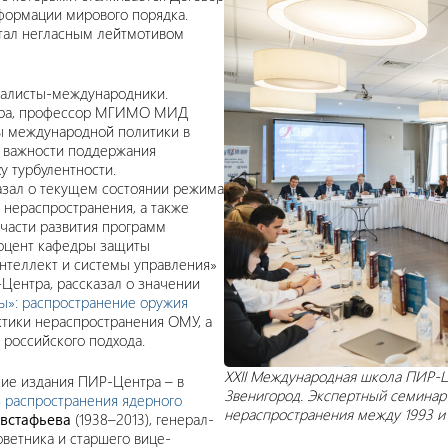
формации мирового порядка.
стал негласным лейтмотивом
иалисты-международники.
нтра, профессор МГИМО МИД
ы международной политики в
о важности поддержания
у турбулентности.
азал о текущем состоянии режима
 нераспространения, а также
части развития программ
доцент кафедры защиты
нтеллект и системы управления»
-Центра, рассказал о значении
ы»: распространение оружия
ктики нераспространения ОМУ, а
 российского подхода.
XXII Международная школа ПИР-Ц
кие издания ПИР-Центра – в
Звенигород. Экспертный семинар 
з распространения ядерного
нераспространения между 1993 и 2
встафьева
(1938–2013), генерал-
оветника и старшего вице-