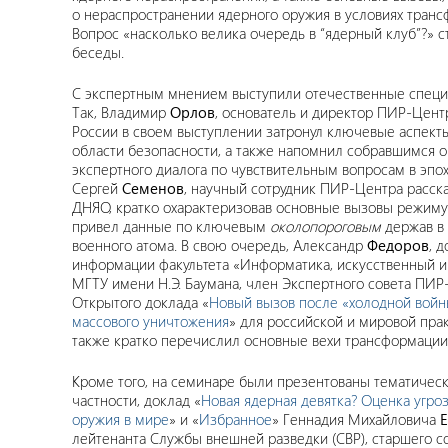
о нераспространении ядерного оружия в условиях транс
Вопрос «насколько велика очередь в “ядерный клуб”?» 
беседы.
С экспертным мнением выступили отечественные спец
Так, Владимир
Орлов
, основатель и директор ПИР-Це
России в своем выступлении затронул ключевые аспект
области безопасности, а также напомнил собравшимся 
экспертного диалога по чувствительным вопросам в эпох
Сергей
Семенов
, научный сотрудник ПИР-Центра расск
ДНЯО, кратко охарактеризовав основные вызовы режиму
привел данные по ключевым
околопороговым
держав в 
военного атома. В свою очередь, Александр
Федоров
, 
информации факультета «Информатика, искусственный и
МГТУ имени Н.Э. Баумана, член Экспертного совета ПИР
Открытого доклада «
Новый вызов после «холодной войн
массового уничтожения
» для российской и мировой пра
также кратко перечислил основные вехи трансформации
Кроме того, на семинаре были презентованы тематичес
частности, доклад «
Новая ядерная девятка? Оценка угро
оружия в мире
» и «
Избранное
» Геннадия Михайловича
Е
лейтенанта Службы внешней разведки (СВР), старшего с