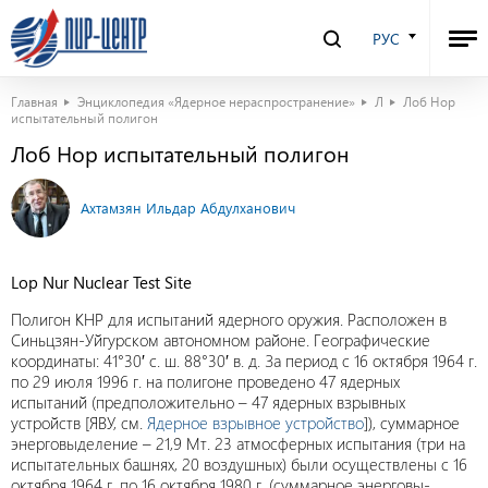
РУС
Главная
Энциклопедия «Ядерное нераспространение»
Л
Лоб Нор
испытательный полигон
Лоб Нор испытательный полигон
Ахтамзян Ильдар Абдулханович
Lop Nur Nuclear Test Site
Полигон КНР для испытаний ядерного оружия. Расположен в
Синьцзян-Уйгурском автономном районе. Географические
координаты: 41°30′ с. ш. 88°30′ в. д. За период с 16 октября 1964 г.
по 29 июля 1996 г. на полигоне проведено 47 ядерных
испытаний (предположительно – 47 ядерных взрывных
устройств [ЯВУ, см.
Ядерное взрывное устройство
]), суммарное
энерговыделение – 21,9 Мт. 23 атмосферных испытания (три на
испытательных башнях, 20 воздушных) были осуществлены с 16
октября 1964 г. по 16 октября 1980 г. (суммарное энерговы-