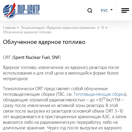
РУС
Главная
Энциклопедия «Ядерное нераспространение»
О
Облученное ядерное топливо
Облученное ядерное топливо
ОЯТ (
Spent Nuclear Fuel, SNF
)
Ядерное топливо, извлеченное из ядерного реактора после
использования и для этой цели в имеющейся форме более
непригодноe.
Технологически ОЯТ представляет собой облученные
тепловыделяющие сборки (ТВС, см.
Тепловыделяющая сборка
),
19
обладающие огромной радиоактивностью – до ≈10
Бк/тТМ –
сразу после извлечения из активной зоны реактора. В этой
связи после выгрузки из реакторов основной объем ОЯТ 3–10
лет выдерживается в пристанционных хранилищах АЭС, а затем
вывозится либо на радиохимическую переработку, либо на
длительное хранение. Через год после выгрузки из ядерного