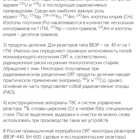
235
238
ядрами
U и
U и последующих радиоактивных
превращениях. Среди них наиболее важную роль
236
237
238–242
241
243
играют
U,
Np,
Pu,
Am,
Am, изотопы кюрия (Cm).
Изотопы плутония (Pu) накапливаются в количестве нескольких
237
241
килограммов на 1 тТМ,
Np – сотен граммов,
Am и изотопы
кюрия – десятков граммов;
3) продукты деления. Для реакторов типа ВВЭР – ок. 40 кг на 1
тТМ. Именно они определяют огромную интенсивность полей
ионизирующего излучения ОЯТ и, соответственно,
радиационные риски на ранних технологических стадиях
обращения с ним. Некоторые получаемые при
радиохимическом разделении ОЯТ продукты деления находят
90
137
практическое применение (например,
Sr и
Cs), однако
основная их часть представляет собой радиоактивные отходы
(РАО);
4) конструкционные материалы ТВС и систем управления
10
реактора:
В, сплавы циркония (Zr) и ниобия (Nb), специальные
стали. После выделения, выдержки и очистки их можно снова
использовать при производстве таких же устройств.
В России промышленная переработка ОЯТ некоторых реакторов
(ВВЭР-440, БН-600, судовые и исследовательские реакторы)