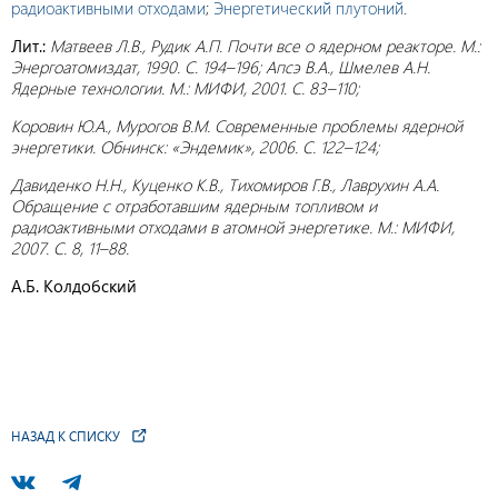
радиоактивными отходами
;
Энергетический плутоний
.
Лит.:
Матвеев Л.В., Рудик А.П. Почти все о ядерном реакторе. М.:
Энергоатомиздат, 1990. С. 194–196; Апсэ В.А., Шмелев А.Н.
Ядерные технологии. М.: МИФИ, 2001. С. 83–110;
Коровин Ю.А., Мурогов В.М. Современные проблемы ядерной
энергетики. Обнинск: «Эндемик», 2006. С. 122–124;
Давиденко Н.Н., Куценко К.В., Тихомиров Г.В., Лаврухин А.А.
Обращение с отработавшим ядерным топливом и
радиоактивными отходами в атомной энергетике. М.: МИФИ,
2007. С. 8, 11–88.
А.Б. Колдобский
НАЗАД К СПИСКУ