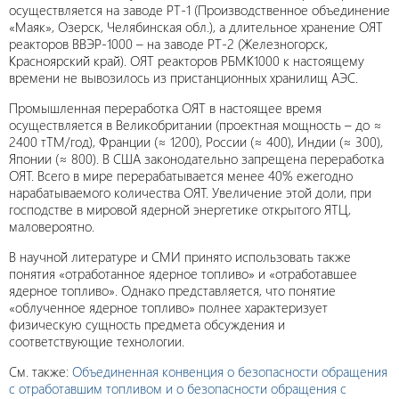
осуществляется на заводе РТ-1 (Производственное объединение
«Маяк», Озерск, Челябинская обл.), а длительное хранение ОЯТ
реакторов ВВЭР-1000 – на заводе РТ-2 (Железногорск,
Красноярский край). ОЯТ реакторов РБМК1000 к настоящему
времени не вывозилось из пристанционных хранилищ АЭС.
Промышленная переработка ОЯТ в настоящее время
осуществляется в Великобритании (проектная мощность – до ≈
2400 тТМ/год), Франции (≈ 1200), России (≈ 400), Индии (≈ 300),
Японии (≈ 800). В США законодательно запрещена переработка
ОЯТ. Всего в мире перерабатывается менее 40% ежегодно
нарабатываемого количества ОЯТ. Увеличение этой доли, при
господстве в мировой ядерной энергетике открытого ЯТЦ,
маловероятно.
В научной литературе и СМИ принято использовать также
понятия «отработанное ядерное топливо» и «отработавшее
ядерное топливо». Однако представляется, что понятие
«облученное ядерное топливо» полнее характеризует
физическую сущность предмета обсуждения и
соответствующие технологии.
См. также:
Объединенная конвенция о безопасности обращения
с отработавшим топливом и о безопасности обращения с