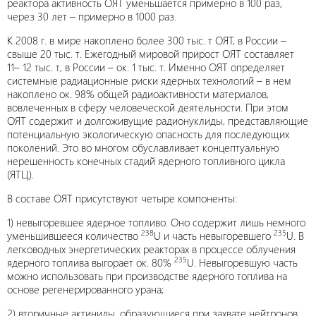
реактора активность ОЯТ уменьшается примерно в 100 раз,
через 30 лет – примерно в 1000 раз.
К 2008 г. в мире накоплено более 300 тыс. т ОЯТ, в России –
свыше 20 тыс. т. Ежегодный мировой прирост ОЯТ составляет
11– 12 тыс. т, в России – ок. 1 тыс. т. Именно ОЯТ определяет
системные радиационные риски ядерных технологий – в нем
накоплено ок. 98% общей радиоактивности материалов,
вовлеченных в сферу человеческой деятельности. При этом
ОЯТ содержит и долгоживущие радионуклиды, представляющие
потенциальную экологическую опасность для последующих
поколений. Это во многом обуславливает концептуальную
нерешенность конечных стадий ядерного топливного цикла
(ЯТЦ).
В составе ОЯТ присутствуют четыре компоненты:
1) невыгоревшее ядерное топливо. Оно содержит лишь немного
238
235
уменьшившееся количество
U и часть невыгоревшего
U. В
легководных энергетических реакторах в процессе облучения
235
ядерного топлива выгорает ок. 80%
U. Невыгоревшую часть
можно использовать при производстве ядерного топлива на
основе регенерированного урана;
2) вторичные актиниды, образующиеся при захвате нейтронов