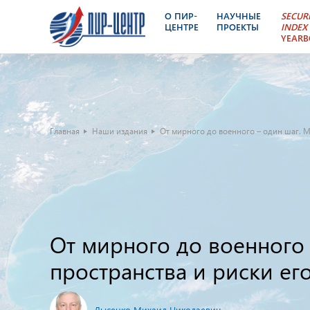
О ПИР-
НАУЧНЫЕ
SECUR
ЦЕНТРЕ
ПРОЕКТЫ
INDEX
YEAR
Главная
Наши издания
От мирного до военного – один шаг. 
От мирного до военного
пространства и риски ег
Лысенко Михаил Николаевич