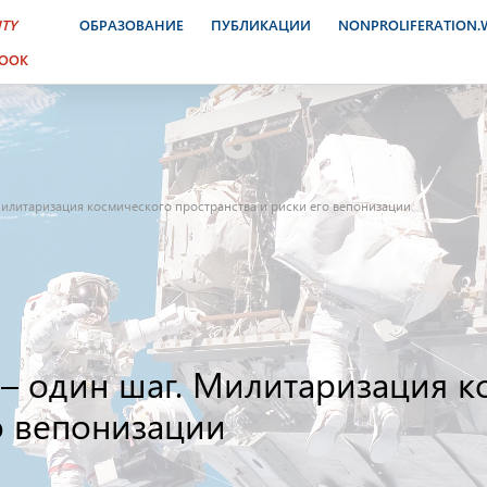
ITY
ОБРАЗОВАНИЕ
ПУБЛИКАЦИИ
NONPROLIFERATION
BOOK
Милитаризация космического пространства и риски его вепонизации
 – один шаг. Милитаризация к
о вепонизации