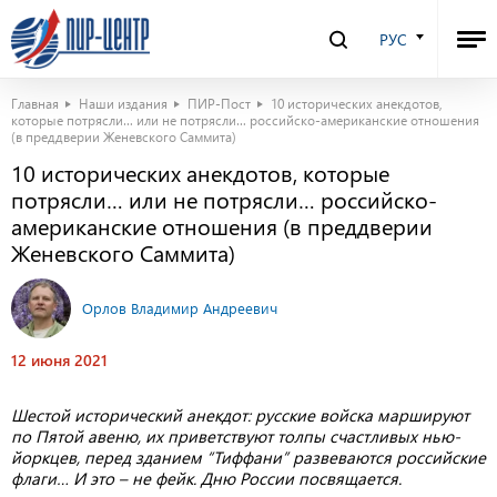
РУС
Главная
Наши издания
ПИР-Пост
10 исторических анекдотов,
которые потрясли… или не потрясли… российско-американские отношения
(в преддверии Женевского Саммита)
10 исторических анекдотов, которые
потрясли… или не потрясли… российско-
американские отношения (в преддверии
Женевского Саммита)
Орлов Владимир Андреевич
12 июня 2021
Шестой исторический анекдот: русские войска маршируют
по Пятой авеню, их приветствуют толпы счастливых нью-
йоркцев, перед зданием “Тиффани” развеваются российские
флаги… И это – не фейк. Дню России посвящается.