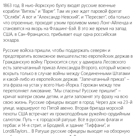
1863 год. В нью-йоркскую бухту входят русские военные
корабли “Витязь” и “Варяг”. Там их уже ждет паровой фрегат
“Ослябя”. А вот и “Александр Невский”, и “Пересвет”, оба только
что отроенные, проходят узким проливом мимо Лонг-Айленда и
становятся на якорь на Флашинг-Бэй. В это же время на запад
США, в Сан-Франциско, прибывает еще одна российская
эскадра.
Русские войска пришли, чтобы поддержать северян и
предотвратить возможное вмешательство европейских держав в
Гражданскую войну. Проносится слух: у адмирала Лесовского
есть запечатанный приказ Александра Второго, который можно
вскрыть только в случае войны между Соединенными Штатами
и какой-либо из европейских держав. “Запечатанный приказ” –
эта фраза на устах у всего Нью-Йорка. Горожан между тем
переполняет ликование. “Мы спасены! Русские пришли!” –
кричат матери своим детям, и дети запомнят эту фразу на всю
свою жизнь. Русские офицеры входят в город. Через док на 23-й
улице, маршируют по Пятой авеню. Вторая бригада морской
пехоты США встречает их громоподобным ружейно-орудийным
салютом. Путь – к городской ратуше. Всё в русских флагах и
гербах: и 14-я стрит, и Бродвей, и здание “Тиффани”, и
Lord&Taylors… В Ратуше русские офицеры выходят на обзорную