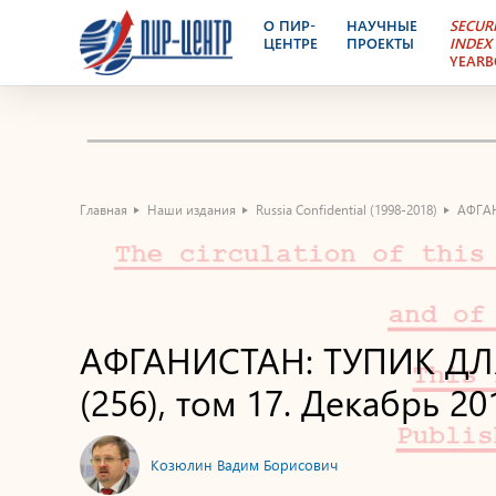
О ПИР-
НАУЧНЫЕ
SECUR
ЦЕНТРЕ
ПРОЕКТЫ
INDEX
YEAR
Главная
Наши издания
Russia Confidential (1998-2018)
АФГАН
АФГАНИСТАН: ТУПИК ДЛ
(256), том 17. Декабрь 20
Козюлин Вадим Борисович