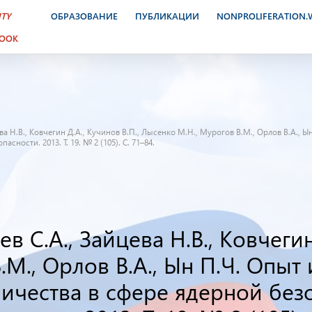
ITY
ОБРАЗОВАНИЕ
ПУБЛИКАЦИИ
NONPROLIFERATION
BOOK
ева Н.В., Ковчегин Д.А., Кучинов В.П., Лысенко М.Н., Мурогов В.М., Орлов В.А.
ности. 2013. Т. 19. № 2 (105). С. 71–84.
в С.А., Зайцева Н.В., Ковчегин
.М., Орлов В.А., Ын П.Ч. Опыт
ичества в сфере ядерной без