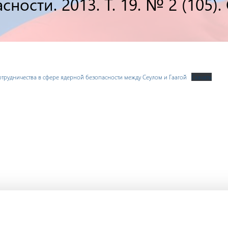
ности. 2013. Т. 19. № 2 (105). 
трудничества в сфере ядерной безопасности между Сеулом и Гаагой
Скачать