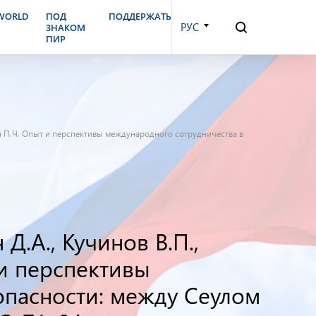
.WORLD
ПОД
ПОДДЕРЖАТЬ
РУС
ЗНАКОМ
ПИР
, Ын П.Ч. Опыт и перспективы международного сотрудничества в
 Д.А., Кучинов В.П.,
 и перспективы
опасности: между Сеулом