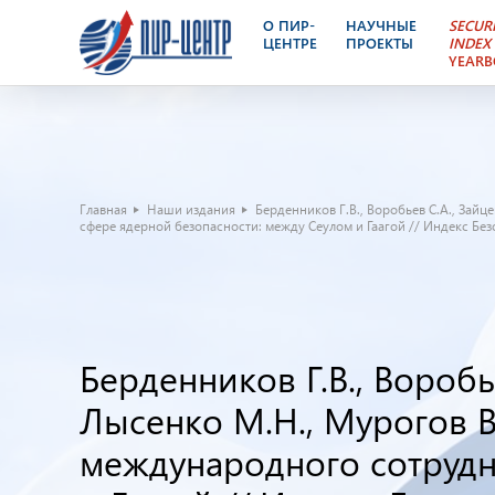
О ПИР-
НАУЧНЫЕ
SECUR
ЦЕНТРЕ
ПРОЕКТЫ
INDEX
YEAR
Главная
Наши издания
Берденников Г.В., Воробьев С.А., Зайц
сфере ядерной безопасности: между Сеулом и Гаагой // Индекс Безопас
Берденников Г.В., Воробье
Лысенко М.Н., Мурогов В
международного сотрудн