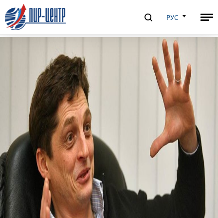
“Без галстука” №10 с Алексеем
РУС
Захаровым