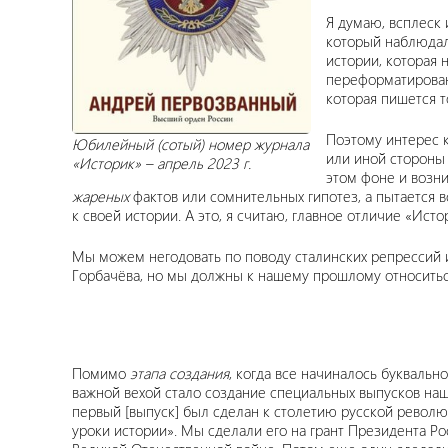
Я думаю, всплеск 
который наблюдалс
истории, которая 
переформатирован
которая пишется т
Поэтому интерес к
Юбилейный (сотый) номер журнала
или иной стороны 
«Историк» – апрель 2023 г.
этом фоне и возни
жареных
фактов или сомнительных гипотез, а пытается 
к своей истории. А это, я считаю, главное отличие «Исто
Мы можем негодовать по поводу сталинских репрессий 
Горбачёва, но мы должны к нашему прошлому относитьс
Помимо
этапа создания
, когда все начиналось буквальн
важной вехой стало создание специальных выпусков наш
первый [выпуск] был сделан к столетию русской революц
уроки истории». Мы сделали его на грант Президента 