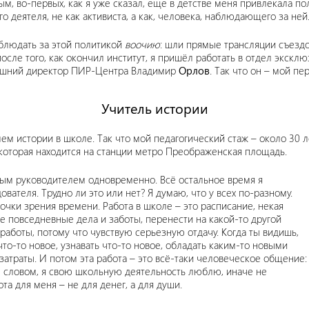
м, во-первых, как я уже сказал, еще в детстве меня привлекала пол
о деятеля, не как активиста, а как, человека, наблюдающего за ней
аблюдать за этой политикой
воочию
: шли прямые трансляции съездо
после того, как окончил институт, я пришёл работать в отдел экск
ынешний директор ПИР-Центра Владимир
Орлов
. Так что он – мой п
Учитель истории
ем истории в школе. Так что мой педагогический стаж – около 30 ле
5, которая находится на станции метро Преображенская площадь.
сным руководителем одновременно. Всё остальное время я
ателя. Трудно ли это или нет? Я думаю, что у всех по-разному.
точки зрения времени. Работа в школе – это расписание, некая
е повседневные дела и заботы, перенести на какой-то другой
 работы, потому что чувствую серьезную отдачу. Когда ты видишь,
о-то новое, узнавать что-то новое, обладать каким-то новыми
 затраты. И потом эта работа – это всё-таки человеческое общение:
м словом, я свою школьную деятельность люблю, иначе не
та для меня – не для денег, а для души.