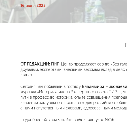
16 июня 2023
ОТ РЕДАКЦИИ:
ПИР-Центр продолжает серию «Без галс
друзьями, экспертами, внесшими весомый вклад в дело 
этапах.
Сегодня, мы побывали в гостях у
Владимира Николаеви
журнала «Историк», члена Экспертного совета ПИР-Цент
пути в профессию историка, опыте совмещения препода
значении «актуального прошлого» для российского обще
с нами напутственными словами, адресованными молод
Подробнее об этом читайте в «Без галстука» №56.