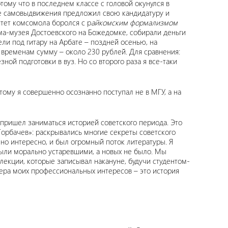
потому что в последнем классе с головой окунулся в
ке самовыдвижения предложил свою кандидатуру и
итет комсомола боролся с р
айкомским формализмом
ма-музея Достоевского на Божедомке, собирали деньги
ли под гитару на Арбате – поздней осенью, на
 временам сумму – около 230 рублей. Для сравнения:
ной подготовки в вуз. Но со второго раза я все-таки
тому я совершенно осознанно поступал не в МГУ, а на
 пришел заниматься историей советского периода. Это
 Горбачев»: раскрывались многие секреты советского
но интересно, и был огромный поток литературы. Я
были морально устаревшими, а новых не было. Мы
лекции, которые записывал накануне, будучи студентом-
фера моих профессиональных интересов – это история