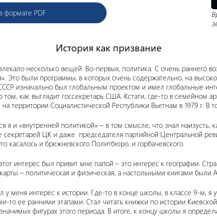
 в формате PDF
В
з
История как призвание
влекало несколько вещей. Во-первых, политика. С очень раннего в
». Это были программы, в которых очень содержательно, на высоко
ССР изначально был глобальным проектом и имел глобальные интер
 о том, как выглядит госсекретарь США. Кстати, где-то в семейном 
на территории Социалистической Республики Вьетнам в 1979 г. В то
я я и «внутренней политикой» – в том смысле, что знал наизусть, 
е секретарей ЦК и даже председателя партийной Центральной рев
 Это касалось и брежневского Политбюро, и горбачевского.
 этот интерес был привит мне папой – это интерес к географии. Стра
карты – политическая и физическая, а настольными книгами были А
ыл у меня интерес к истории. Где-то в конце школы, в классе 9-м, 
и-то ее ранними этапами. Стал читать книжки по истории Киевской
значимых фигурах этого периода. В итоге, к концу школы я определ