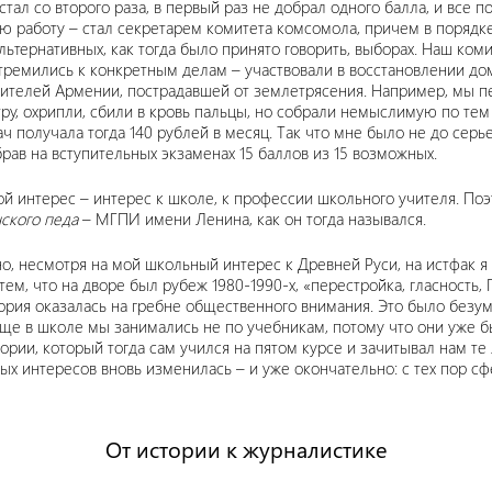
 стал со второго раза, в первый раз не добрал одного балла, и все 
ю работу – стал секретарем комитета комсомола, причем в поряд
льтернативных, как тогда было принято говорить, выборах. Наш ком
тремились к конкретным делам – участвовали в восстановлении до
ителей Армении, пострадавшей от землетрясения. Например, мы пе
ру, охрипли, сбили в кровь пальцы, но собрали немыслимую по тем
ч получала тогда 140 рублей в месяц. Так что мне было не до серьез
брав на вступительных экзаменах 15 баллов из 15 возможных.
й интерес – интерес к школе, к профессии школьного учителя. Поэ
ского педа
– МГПИ имени Ленина, как он тогда назывался.
но, несмотря на мой школьный интерес к Древней Руси, на истфак я
тем, что на дворе был рубеж 1980-1990-х, «перестройка, гласность,
ория оказалась на гребне общественного внимания. Это было безум
ще в школе мы занимались не по учебникам, потому что они уже 
рии, который тогда сам учился на пятом курсе и зачитывал нам те 
х интересов вновь изменилась – и уже окончательно: с тех пор с
От истории к журналистике