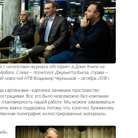
а с читателями журнала «Историк» в Доме Книги на
Арбате. Слева – политолог Джульетта Кьеза, справа –
й новостей НТВ Владимир Чернышов – октябрь 2018 г.
над картинками –картинки занимали пространство
люстрациями. Все это было невозможно без компании
ть, планомерность нашей работе. Мы можем замахиваться
чень важна поддержка, потому что, конечно, бумажному
ственная полиграфия, иллюстрированные материалы.
ей»,