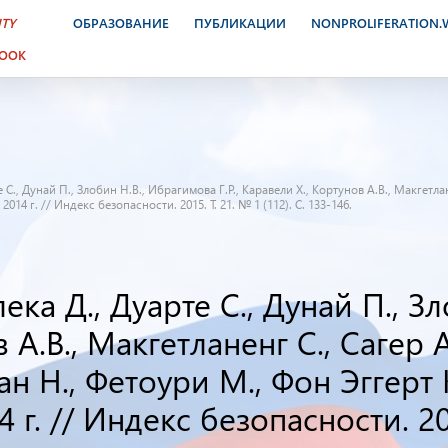
ITY
ОБРАЗОВАНИЕ
ПУБЛИКАЦИИ
NONPROLIFERATION
BOOK
С., Дунай П., Злобин Н.В., Ибрагимова Г.Р., Каравели Х., Кортунов А.В., Макгетла
 г. // Индекс безопасности. 2015. Т. 21. № 1 (112). С. 133-146.
ека Д., Дуарте С., Дунай П., З
в А.В., Макгетланенг С., Сагер А
ан Н., Фетоури М., Фон Эггер
г. // Индекс безопасности. 2015