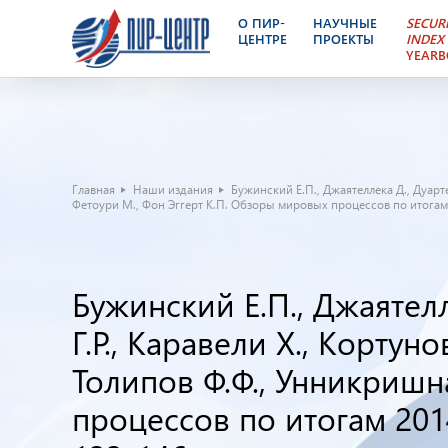
О ПИР-
НАУЧНЫЕ
SECUR
ЦЕНТРЕ
ПРОЕКТЫ
INDEX
YEAR
Главная
Наши издания
Бужинский Е.П., Джаятеллека Д., Дуарте 
Фетоури М., Фон Эггерт К.П. Обзоры мировых процессов по итогам 2014
Бужинский Е.П., Джаятелл
Г.Р., Каравели Х., Кортуно
Толипов Ф.Ф., Унникришн
процессов по итогам 2014 