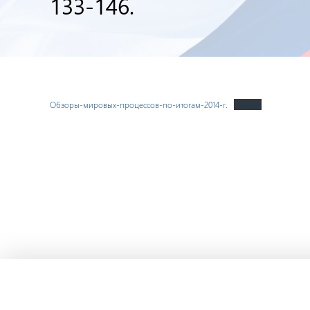
133-146.
Обзоры-мировых-процессов-по-итогам-2014-г.
Скачать