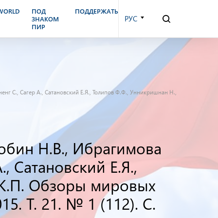
.WORLD
ПОД
ПОДДЕРЖАТЬ
РУС
ЗНАКОМ
ПИР
ненг С., Сагер А., Сатановский Е.Я., Толипов Ф.Ф., Унникришнан Н.,
лобин Н.В., Ибрагимова
., Сатановский Е.Я.,
т К.П. Обзоры мировых
. Т. 21. № 1 (112). С.