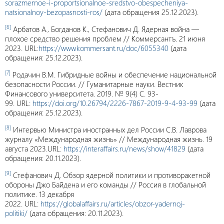
sorazmernoe-i-proportsionalnoe-sredstvo-obespecheniya-
natsionalnoy-bezopasnosti-ros/
(дата обращения 25.12.2023).
[6]
Арбатов А., Богданов К., Стефанович Д. Ядерная война —
плохое средство решения проблем // Коммерсантъ. 21 июня
2023.
URL
:
https://www.kommersant.ru/doc/6055340
(дата
обращения: 25.12.2023).
[7]
Родачин В.М. Гибридные войны и обеспечение национальной
безопасности России. // Гуманитарные науки. Вестник
Финансового университета. 2019. № 9(4) С. 93-
99. URL:
https://doi.org/10.26794/2226-7867-2019-9-4-93-99
(дата
обращения: 25.12.2023).
[8]
Интервью Министра иностранных дел России С.В. Лаврова
журналу «Международная жизнь» // Международная жизнь. 19
августа 2023
.
URL:
https://interaffairs.ru/news/show/41829
(дата
обращения
: 20.11.2023).
[9]
Стефанович Д. Обзор ядерной политики и противоракетной
обороны Джо Байдена и его команды // Россия в глобальной
политике. 13 декабря
2022. URL:
https://globalaffairs.ru/articles/obzor-yadernoj-
politiki/
(дата обращения: 20.11.2023).