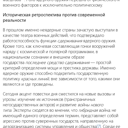
военного факторов к исключительно политическому.
Историческая ретроспектива против современной
реальности
В прошлом именно неядерные страны зачастую выступали в
качестве театра военных действий, что подтверждало
работоспособность функции
сдерживания
ядерного оружия.
Кроме того, как ключевая составляющая гонки вооружений
наряду с космической и полярной программами, в
национальном сознании и внешнем образе
государства
последнее средство сдерживания
— простой
критерий определения мощи и престижа державы. Именно
ядерное оружие способно подкрепить государственную
политику
красных линий
, вне зависимости от того, какими они
являются и где проведены.
Сегодня акцент повестки дня сместился на новые вызовы и
угрозы: изучение их источников (трансграничных
негосударственных акторов) и развитие
войны нового
типа
. Эксперты сходятся во мнении, что
гибридная война
, не
имеющий единого определения термин, представляет собой
агрессию против суверенных государств, направленную на
дезорганизацию системы управления и общества
[7]
. Среди ее