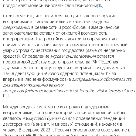
продолжает модернизировать свои технологии
[10]
.
Стоит отметить, что несмотря на то, что ядерное оружие
воспринимается исключительно в качестве
средства
сдерживания
, в реальности и российское, и американское
законодательства оставляют открытой возможность
интерпретации. Так, российская доктрина определяет две
причины использования ядерного оружия: ответно-встречный
удар и угроза существования государства (даже от неядерных
средств). Определение
угрозы существования
остается
прерогативой действующего правительства РФ. Подобная
двусмысленность присутствует и в американских документах.
Так, в действующий «Обзор ядерного потенциала» была
впервые включена формулировка
экстремальных обстоятельств
для защиты жизненно важных
интересов
(extremecircumstances to defend the vital interests of the Un
[11]
.
Международная система по контролю над ядерными
вооружениями, состояние которой в период холодной войны
являлось
лакмусовой бумажкой
для определения тенденций
двусторонних (а значит, и мировых) отношений, находится в
упадке. В феврале 2023 г. Россия приостановила свое участие в
Договоре СНВ-III. До этого жертвой взаимных обвинений и