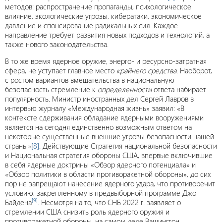
методов: распространение пропаганды, психологическое
влияние, экологические угрозы, кибератаки, экономическое
давление и спонсирование радикальных сил. Каждое
направление требует развития новых подходов и технологий, а
также нового законодательства.
В то же время ядерное оружие, энерго- и ресурсно-затратная
сфера, не уступает главное место
крайнего средства
. Наоборот,
с ростом вариантов вмешательства в национальную
безопасность стремление к
определенности
ответа набирает
популярность. Министр иностранных дел Сергей Лавров в
интервью журналу «Международная жизнь» заявил: «В
контексте сдерживания обладание ядерными вооружениями
является на сегодня единственно возможным ответом на
некоторые существенные внешние угрозы безопасности нашей
страны»
[8]
. Действующие Стратегия национальной безопасности
и Национальная стратегия обороны США, впервые включившие
в себя ядерные доктрины «Обзор ядерного потенциала» и
«Обзор политики в области противоракетной обороны», до сих
пор не запрещают нанесение ядерного удара, что противоречит
условию, закрепленному в предвыборной программе Джо
[9]
Байдена
. Несмотря на то, что СНБ 2022 г. заявляет о
стремлении США снизить роль ядерного оружия и
противоракетной обороны, на самом деле Вашингтон