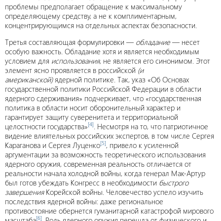
проблемы предполагает обращение к максимальному
определяющему средству, а не к комплиментарным,
концентрирующимся на отдельных аспектах безопасности.
Третья составляющая формулировки —
обладание
— несет
особую важность. Обладание хотя и является необходимым
условием для
использования
, не является его синонимом. Этот
элемент ясно проявляется в российской
(и
американской)
ядерной политике. Так, указ «Об Основах
государственной политики Российской Федерации в области
ядерного сдерживания» подчеркивает, что «государственная
политика в области носит оборонительный характер и
гарантирует защиту суверенитета и территориальной
[4]
целостности государства»
. Несмотря на то, что патриотичное
видение влиятельных российских экспертов, в том числе Сергея
[5]
Караганова и Сергея Луценко
, привело к усиленной
аргументации за возможность теоретического использования
ядерного оружия, современная реальность отличается от
реальности начала холодной войны, когда генерал Мак-Артур
был готов убеждать Конгресс в необходимости
быстрого
завершения
Корейской войны. Человечество успело изучить
последствия ядерной войны: даже региональное
противостояние обернется гуманитарной катастрофой мирового
[6]
масштаба
. Роль ядерного оружия перешла от физического и