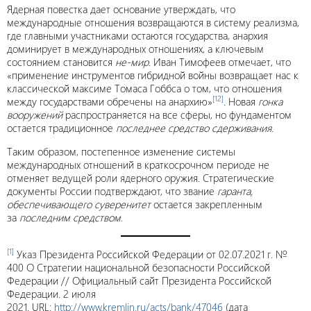
Ядерная повестка дает основание утверждать, что
международные отношения возвращаются в систему реализма,
где главными участниками остаются государства, анархия
доминирует в международных отношениях, а ключевым
состоянием становится
не-мир
. Иван Тимофеев отмечает, что
«применение инструментов гибридной войны возвращает нас к
классической максиме Томаса Гоббса о том, что отношения
[12]
между государствами обречены на анархию»
. Новая
гонка
вооружений
распространяется на все сферы, но фундаментом
остается традиционное
последнее средство сдерживания
.
Таким образом, постепенное изменение системы
международных отношений в краткосрочном периоде не
отменяет ведущей роли ядерного оружия. Стратегические
документы России подтверждают, что звание
гаранта,
обеспечивающего суверенитет
остается закрепленным
за
последним средством
.
[1]
Указ Президента Российской Федерации от 02.07.2021 г. №
400 О Стратегии национальной безопасности Российской
Федерации // Официальный сайт Президента Российской
Федерации. 2 июля
2021. URL:
http://www.kremlin.ru/acts/bank/47046
(дата