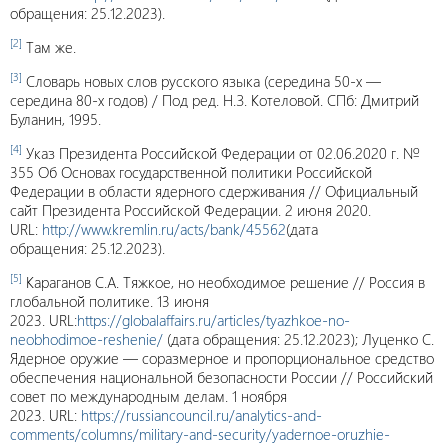
обращения: 25.12.2023).
[2]
Там же.
[3]
Словарь новых слов русского языка (середина 50-х —
середина 80-х годов) / Под ред. Н.З. Котеловой. СПб: Дмитрий
Буланин, 1995.
[4]
Указ Президента Российской Федерации от 02.06.2020 г. №
355 Об Основах государственной политики Российской
Федерации в области ядерного сдерживания // Официальный
сайт Президента Российской Федерации. 2 июня 2020.
URL:
http://www.kremlin.ru/acts/bank/45562
(дата
обращения: 25.12.2023).
[5]
Караганов С.А. Тяжкое, но необходимое решение // Россия в
глобальной политике. 13 июня
2023. URL:
https://globalaffairs.ru/articles/tyazhkoe-no-
neobhodimoe-reshenie/
(дата обращения: 25.12.2023); Луценко С.
Ядерное оружие — соразмерное и пропорциональное средство
обеспечения национальной безопасности России // Российский
совет по международным делам. 1 ноября
2023. URL:
https://russiancouncil.ru/analytics-and-
comments/columns/military-and-security/yadernoe-oruzhie-