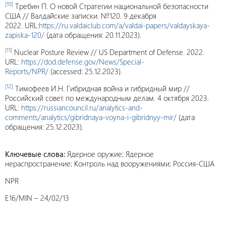
[10]
Требин П. О новой Стратегии национальной безопасности
США // Валдайские записки. №120. 9 декабря
2022.
URL
:
https://ru.valdaiclub.com/a/valdai-papers/valdayskaya-
zapiska-120/
(дата обращения: 20.11.2023).
[11]
Nuclear Posture Review // US Department of Defense. 2022.
URL:
https://dod.defense.gov/News/Special-
Reports/NPR/
(accessed: 25.12.2023).
[12]
Тимофеев И.Н. Гибридная война и гибридный мир //
Российский совет по международным делам. 4 октября 2023.
URL:
https://russiancouncil.ru/analytics-and-
comments/analytics/gibridnaya-voyna-i-gibridnyy-mir/
(дата
обращения: 25.12.2023).
Ключевые слова:
Ядерное оружие; Ядерное
нераспространение; Контроль над вооружениями; Россия-США
NPR
E16/MIN – 24/02/13