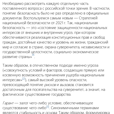
Необходимо рассмотреть каждую отдельную часть
поставленного вопроса с российской точки зрения. В частности,
понятие
безопасность
было не раз определено в официальных
документах. Воспользуемся самым новым — Стратегией
национальной безопасности от 2021 г. Так, национальная
безопасность — это «состояние защищенности национальных
интересов от внешних и внутренних угроз, при котором
обеспечиваются реализация конституционных прав и свобод
граждан, достойные качество и уровень их жизни, гражданский
мир и согласие в стране, охрана суверенитета, независимости и
государственной целостности, социально-экономическое
[1]
развитие страны»
.
Таким образом, в отечественном подходе именно угроза
(«совокупность условий и факторов, создающих прямую или
косвенную возможность причинения ущерба национальным
[2]
интересам»
), самый высокий уровень опасности,
превосходящий понятие
рисков
и
вызовов
, становится
достаточным для посягательства на суверенитет, а значит, на
фактическое существование государства.
Гарант
— залог чего-либо; условие, обеспечивающее
[3]
существование чего-либо
. Синонимичными терминами
являются
стабильность
и
основа
. Таким образом, формулировка