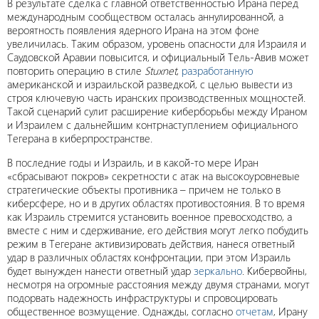
В результате сделка с главной ответственностью Ирана перед
международным сообществом осталась аннулированной, а
вероятность появления ядерного Ирана на этом фоне
увеличилась. Таким образом, уровень опасности для Израиля и
Саудовской Аравии повысится, и официальный Тель-Авив может
повторить операцию в стиле
Stuxnet
,
разработанную
американской и израильской разведкой, с целью вывести из
строя ключевую часть иранских производственных мощностей.
Такой сценарий сулит расширение киберборьбы между Ираном
и Израилем с дальнейшим контрнаступлением официального
Тегерана в киберпространстве.
В последние годы и Израиль, и в какой-то мере Иран
«сбрасывают покров» секретности с атак на высокоуровневые
стратегические объекты противника – причем не только в
киберсфере, но и в других областях противостояния. В то время
как Израиль стремится установить военное превосходство, а
вместе с ним и сдерживание, его действия могут легко побудить
режим в Тегеране активизировать действия, нанеся ответный
удар в различных областях конфронтации, при этом Израиль
будет вынужден нанести ответный удар
зеркально
. Кибервойны,
несмотря на огромные расстояния между двумя странами, могут
подорвать надежность инфраструктуры и спровоцировать
общественное возмущение. Однажды, согласно
отчетам
, Ирану