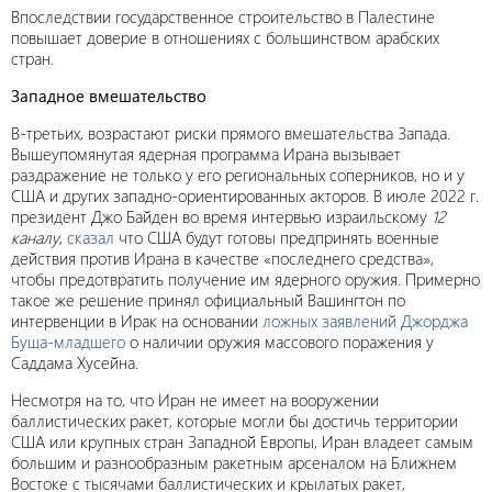
Впоследствии государственное строительство в Палестине
повышает доверие в отношениях с большинством арабских
стран.
Западное вмешательство
В-третьих, возрастают риски прямого вмешательства Запада.
Вышеупомянутая ядерная программа Ирана вызывает
раздражение не только у его региональных соперников, но и у
США и других западно-ориентированных акторов. В июле 2022 г.
президент Джо Байден во время интервью израильскому
12
каналу
,
сказал
что США будут готовы предпринять военные
действия против Ирана в качестве «последнего средства»,
чтобы предотвратить получение им ядерного оружия. Примерно
такое же решение принял официальный Вашингтон по
интервенции в Ирак на основании
ложных заявлений Джорджа
Буша-младшего
о наличии оружия массового поражения у
Саддама Хусейна.
Несмотря на то, что Иран не имеет на вооружении
баллистических ракет, которые могли бы достичь территории
США или крупных стран Западной Европы, Иран владеет самым
большим и разнообразным ракетным арсеналом на Ближнем
Востоке с тысячами баллистических и крылатых ракет,