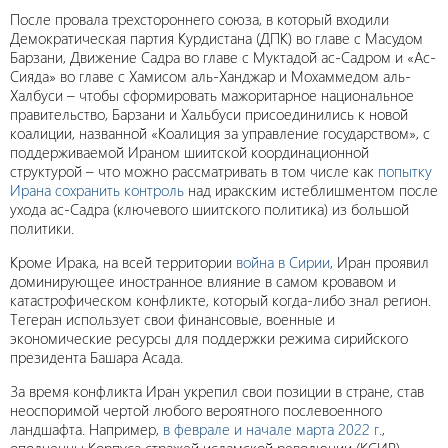
После провала трехстороннего союза, в который входили
Демократическая партия Курдистана (ДПК) во главе с Масудом
Барзани, Движение Садра во главе с Муктадой ас-Садром и «Ас-
Сияда» во главе с Хамисом аль-Ханджар и Мохаммедом аль-
Халбуси – чтобы сформировать мажоритарное национальное
правительство, Барзани и Хальбуси присоединились к новой
коалиции, названной «Коалиция за управление государством», с
поддерживаемой Ираном шиитской координационной
структурой – что можно рассматривать в том числе как
попытку
Ирана сохранить контроль
над иракским истеблишментом после
ухода ас-Садра (ключевого шиитского политика) из большой
политики.
Кроме Ирака, на всей территории
война в Сирии
, Иран проявил
доминирующее иностранное влияние в самом кровавом и
катастрофическом конфликте, который когда-либо знал регион.
Тегеран использует свои финансовые, военные и
экономические ресурсы для поддержки режима сирийского
президента Башара Асада.
За время конфликта Иран укрепил свои позиции в стране, став
неоспоримой чертой любого вероятного послевоенного
ландшафта. Например,
в феврале и начале марта 2022 г.
,