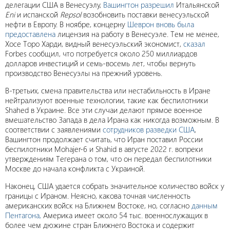
делегации США в Венесуэлу,
Вашингтон разрешил
Итальянской
Eni
и испанской
Repsol
возобновить поставки венесуэльской
нефти в Европу. В ноябре, концерну
Шеврон вновь была
предоставлена
лицензия на работу в Венесуэле. Тем не менее,
Хосе Торо Харди, видный венесуэльский экономист,
сказал
Forbes сообщил, что потребуется около 250 миллиардов
долларов инвестиций и семь-восемь лет, чтобы вернуть
производство Венесуэлы на прежний уровень.
В-третьих, смена правительства или нестабильность в Иране
нейтрализуют военные технологии, такие как беспилотники
Shahed в Украине. Все эти случаи делают прямое военное
вмешательство Запада в дела Ирана как никогда возможным. В
соответствии с заявлениями
сотрудников разведки США
,
Вашингтон продолжает считать, что Иран поставил России
беспилотники Mohajer-6 и Shahid в августе 2022 г. вопреки
утверждениям Тегерана о том, что он передал беспилотники
Москве до начала конфликта с Украиной.
Наконец, США удается собрать значительное количество войск у
границы с Ираном. Неясно, какова точная численность
американских войск на Ближнем Востоке, но, согласно
данным
Пентагона,
Америка имеет около 54 тыс. военнослужащих в
более чем дюжине стран Ближнего Востока и содержит