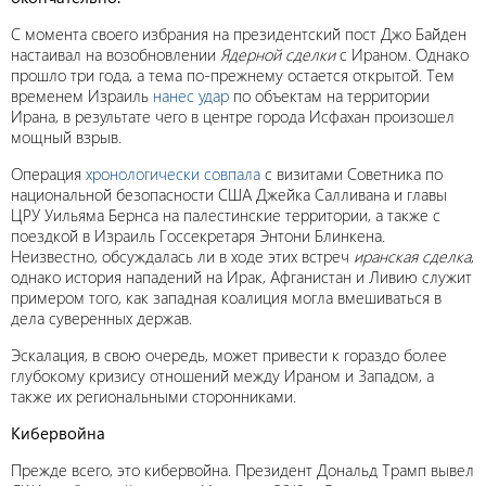
С момента своего избрания на президентский пост Джо Байден
настаивал на возобновлении
Ядерной сделки
с Ираном. Однако
прошло три года, а тема по-прежнему остается открытой. Тем
временем Израиль
нанес удар
по объектам на территории
Ирана, в результате чего в центре города Исфахан произошел
мощный взрыв.
Операция
хронологически совпала
с визитами Советника по
национальной безопасности США Джейка Салливана и главы
ЦРУ Уильяма Бернса на палестинские территории, а также с
поездкой в Израиль Госсекретаря Энтони Блинкена.
Неизвестно, обсуждалась ли в ходе этих встреч
иранская сделка
,
однако история нападений на Ирак, Афганистан и Ливию служит
примером того, как западная коалиция могла вмешиваться в
дела суверенных держав.
Эскалация, в свою очередь, может привести к гораздо более
глубокому кризису отношений между Ираном и Западом, а
также их региональными сторонниками.
Кибервойна
Прежде всего, это кибервойна. Президент Дональд Трамп вывел