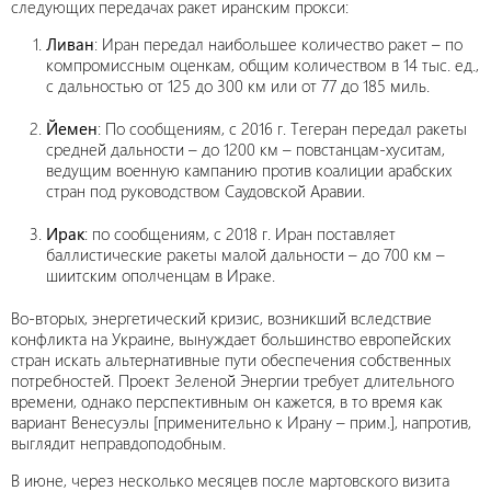
следующих передачах ракет иранским прокси:
Ливан
: Иран передал наибольшее количество ракет – по
компромиссным оценкам, общим количеством в 14 тыс. ед.,
с дальностью от 125 до 300 км или от 77 до 185 миль.
Йемен
: По сообщениям, с 2016 г. Тегеран передал ракеты
средней дальности – до 1200 км – повстанцам-хуситам,
ведущим военную кампанию против коалиции арабских
стран под руководством Саудовской Аравии.
Ирак
: по сообщениям, с 2018 г. Иран поставляет
баллистические ракеты малой дальности – до 700 км –
шиитским ополченцам в Ираке.
Во-вторых, энергетический кризис, возникший вследствие
конфликта на Украине, вынуждает большинство европейских
стран искать альтернативные пути обеспечения собственных
потребностей. Проект Зеленой Энергии требует длительного
времени, однако перспективным он кажется, в то время как
вариант Венесуэлы [применительно к Ирану – прим.], напротив,
выглядит неправдоподобным.
В июне, через несколько месяцев после мартовского визита