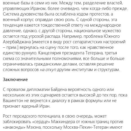
военные базы в семи из них. Между тем, разделение властей,
управляющих Ираном, более очевидно, чем когда-либо прежде.
Система духовенства была ослаблена ходом протестов, а
военный корпус оправдал свою роль. С одной стороны, эта
тенденция кажется тождественной ответу на международное
давление, однако, с другой стороны, национальное мужество
остается под угрозой распада. Например, проблема Южного
Азербайджана [имеется в виду рост сепаратистских настроений
– прим.] вернулась на сцену после того, как нравственное
единство рухнуло. Канцелярия президента Тегерана, третья
схема со значительными полномочиями, все больше и больше
ограничивалась гражданскими делами, оставляя решение
сложных вопросов
на откуп
другим институтам и структурам.
Заключение
С провалом дипломатии Байдена вероятность одного или
нескольких из этих сценариев остается высокой до тех пор, пока
Вашингтон не вернется к диалогу в рамках формулы или не
признает ядерный Иран.
Рост персидского потенциала, в свою очередь, может
заблокировать «сердце» Маккиндера от южных границ против
«анаконды» Мэхэна, поскольку Москва-Пекин-Тегеран имеют