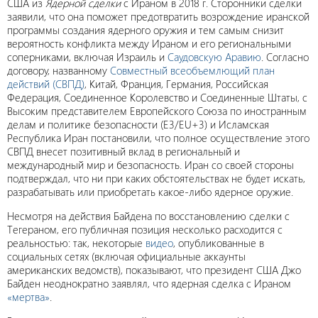
США из
Ядерной сделки
с Ираном в 2018 г. Сторонники сделки
заявили, что она поможет предотвратить возрождение иранской
программы создания ядерного оружия и тем самым снизит
вероятность конфликта между Ираном и его региональными
соперниками, включая Израиль и
Саудовскую Аравию
. Согласно
договору, названному
Совместный всеобъемлющий план
действий (СВПД)
, Китай, Франция, Германия, Российская
Федерация, Соединенное Королевство и Соединенные Штаты, с
Высоким представителем Европейского Союза по иностранным
делам и политике безопасности (E3/EU+3) и Исламская
Республика Иран постановили, что полное осуществление этого
СВПД внесет позитивный вклад в региональный и
международный мир и безопасность. Иран со своей стороны
подтверждал, что ни при каких обстоятельствах не будет искать,
разрабатывать или приобретать какое-либо ядерное оружие.
Несмотря на действия Байдена по восстановлению сделки с
Тегераном, его публичная позиция несколько расходится с
реальностью: так, некоторые
видео
, опубликованные в
социальных сетях (включая официальные аккаунты
американских ведомств), показывают, что президент США Джо
Байден неоднократно заявлял, что ядерная сделка с Ираном
«мертва»
.