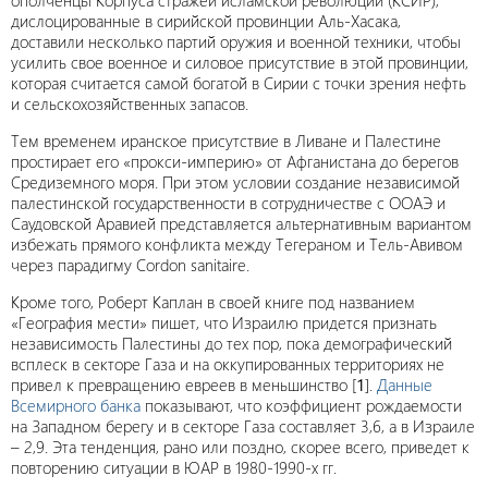
ополченцы Корпуса стражей исламской революции (КСИР),
дислоцированные в сирийской провинции Аль-Хасака,
доставили несколько партий оружия и военной техники, чтобы
усилить свое военное и силовое присутствие в этой провинции,
которая считается самой богатой в Сирии с точки зрения нефть
и сельскохозяйственных запасов.
Тем временем иранское присутствие в Ливане и Палестине
простирает его «прокси-империю» от Афганистана до берегов
Средиземного моря. При этом условии создание независимой
палестинской государственности в сотрудничестве с ООАЭ и
Саудовской Аравией представляется альтернативным вариантом
избежать прямого конфликта между Тегераном и Тель-Авивом
через парадигму Cordon sanitaire.
Кроме того, Роберт Каплан в своей книге под названием
«География мести» пишет, что Израилю придется признать
независимость Палестины до тех пор, пока демографический
всплеск в секторе Газа и на оккупированных территориях не
привел к превращению евреев в меньшинство [
1
].
Данные
Всемирного банка
показывают, что коэффициент рождаемости
на Западном берегу и в секторе Газа составляет 3,6, а в Израиле
– 2,9. Эта тенденция, рано или поздно, скорее всего, приведет к
повторению ситуации в ЮАР в 1980-1990-х гг.