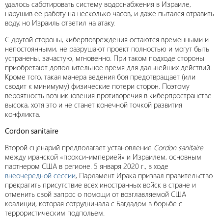
удалось саботировать систему водоснабжения в Израиле,
нарушив ее работу на несколько часов, и даже пытался отравить
воду, но Израиль ответил на атаку.
С другой стороны, киберповреждения остаются временными и
непостоянными, не разрушают проект полностью и могут быть
устранены, зачастую, мгновенно. При таком подходе стороны
приобретают дополнительное время для дальнейших действий.
Кроме того, такая манера ведения боя предотвращает (или
сводит к минимуму) физические потери сторон. Поэтому
вероятность возникновения противоречия в киберпространстве
высока, хотя это и не станет конечной точкой развития
конфликта.
Cordon sanitaire
Второй сценарий предполагает установление
Cordon sanitaire
между иранской «прокси-империей» и Израилем, основным
партнером США в регионе. 5 января 2020 г., в ходе
внеочередной сессии
, Парламент Ирака призвал правительство
прекратить присутствие всех иностранных войск в стране и
отменить свой запрос о помощи от возглавляемой США
коалиции, которая сотрудничала с Багдадом в борьбе с
террористическим подпольем.