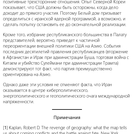
позитивные трехсторонние отношения. Опыт Северной Кореи
показывает, что США должны быть осторожны, когда дело
доходит до прямого участия. Поэтому Белый дом призывает
определиться с иранской ядерной программой, а возможно, и
сделать попытку остановить ее до окончательной реализации.
Кроме того, избрание республиканского большинства в Палату
представителей, вероятно, приведет к частичной
переориентации внешней политики США на Азию. События
последних десятилетий правления республиканцев (вторжение
в Афганистан и Ирак при администрации Буша, торговая война с
Китаем и убийство Сулеймани при администрации Трампа)
демонстрируют тот факт, что партия преимущественно
ориентирована на Азию.
Однако даже эти условия не отменяют факта, что Иран
оказывается в центре киберполитического,
энергополитического и геополитического очага международной
напряженности.
Примечания
[
1
] Kaplan, Robert D. The revenge of geography: what the map tells
us about coming conflicts and the battle against fate. New York.