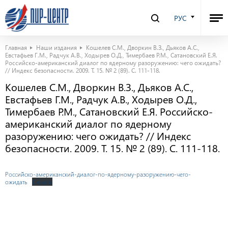
РУС
Главная
Наши издания
Кошелев С.М., Дворкин В.З., Дьяков А.С.,
Евстафьев Г.М., Радчук А.В., Ходырев О.Д., Тимербаев Р.М., Сатановский Е.Я.
Российско-американский диалог по ядерному разоружению: чего ожидать?
// Индекс безопасности. 2009. Т. 15. № 2 (89). С. 111-118.
Кошелев С.М., Дворкин В.З., Дьяков А.С.,
Евстафьев Г.М., Радчук А.В., Ходырев О.Д.,
Тимербаев Р.М., Сатановский Е.Я. Российско-
американский диалог по ядерному
разоружению: чего ожидать? // Индекс
безопасности. 2009. Т. 15. № 2 (89). С. 111-118.
Российско-американский-диалог-по-ядерному-разоружению-чего-
ожидать
Скачать