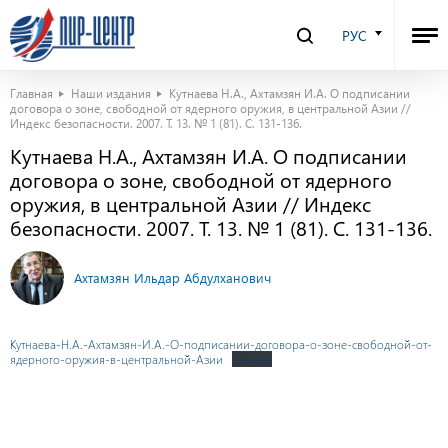
РУС
Главная
Наши издания
Кутнаева Н.А., Ахтамзян И.А. О подписании
договора о зоне, свободной от ядерного оружия, в центральной Азии //
Индекс безопасности. 2007. Т. 13. № 1 (81). С. 131-136.
Кутнаева Н.А., Ахтамзян И.А. О подписании
договора о зоне, свободной от ядерного
оружия, в центральной Азии // Индекс
безопасности. 2007. Т. 13. № 1 (81). С. 131-136.
Ахтамзян Ильдар Абдулханович
Кутнаева-Н.А.-Ахтамзян-И.А.-О-подписании-договора-о-зоне-свободной-от-
ядерного-оружия-в-центральной-Азии
Скачать