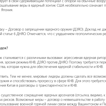
тирует в свой сдерживающий потенциал с опорой на обычные воор
 пошатывание веры в ядерный зонтик США необязательно означает 
 Япония.
 – Договор о запрещении ядерного оружия (ДЗЯО). Доклад не даёт
 статье 6 ДНЯО. Отмечается, что с ухудшением геополитических р
ядок?
к сталкивается с различными вызовами: агрессивная ядерная рито
ия, эрозия режима КНВ, ДЗЯО против ДНЯО. Поэтому требуется пер
а, которая нужна для обеспечения ядерной стабильности и КНВ.
ствить. Тем не менее, мировые лидеры должны сделать все возмож
ужия и способствовать прогрессу в сфере КНВ. Для этого требуетс
ния Китая в разговоры о транспарентности и КНВ.
существенное сокращение ядерных арсеналов (отсылка, видимо, к 
х рисков. Возможные меры – договор о невмешательстве в работу
спользование военной горячей линии связи между Вашингтоном и Пе