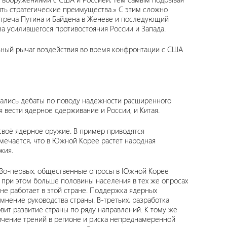
ть стратегические преимущества.» С этим сложно
встреча Путина и Байдена в Женеве и последующий
-за усилившегося противостояния России и Запада.
льный рычаг воздействия во время конфронтации с США
ались дебаты по поводу надежности расширенного
 вести ядерное сдерживание и России, и Китая.
 своё ядерное оружие. В пример приводятся
мечается, что в Южной Корее растет народная
жия.
и. Во-первых, общественные опросы в Южной Корее
 при этом больше половины населения в тех же опросах
не работает в этой стране. Поддержка ядерных
мнение руководства страны. В-третьих, разработка
ит развитие страны по ряду направлений. К тому же
личение трений в регионе и риска непреднамеренной