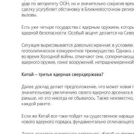
удар по авторитету ООН, но и значительно сократив вр
сделку усугубляет обстановку в Ближневосточном реги
вызовы.
Есть уже четыре государства с ядерным оружием, котор
ядерной безопасности. Особый акцент делается на Север
Ситуация вырисовывается довольно мрачная: в условиях
геополитическое конкурентное преимущество. Однако, 
во время Холодной войны, отмечают они, соперничающи
ядерного оружия, гонке вооружений, непраднемеренной 
Китай – третья ядерная сверхдержава?
Далее доклад делает предположение, что может новая г
значительному увеличению своего ядерного арсенала в
раньше, но это никогда не сбывалось. Также неизвестно
каждой ракете.
Если же Китай все-таки пойдет на существенное наращи
нового ядерного порядка, фундаментально отличающего
Далее делается интересное заявление: «Китай не прояв