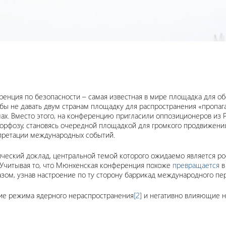
еренция по безопасности – самая известная в мире площадка для о
обы не давать двум странам площадку для распространения «пропаг
ах. Вместо этого, на конференцию пригласили оппозиционеров из Р
рфозу, становясь очередной площадкой для громкого продвижения
претации международных событий.
ческий доклад, центральной темой которого ожидаемо является ро
. Учитывая то, что Мюнхенская конференция похоже
превращается
ом, узнав настроение по ту сторону баррикад международного пер
ие режима ядерного нераспространения
[2]
и негативно влияющие на