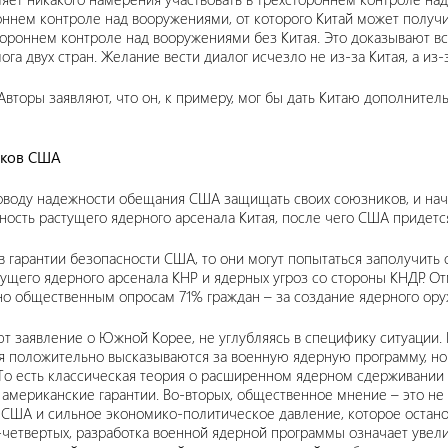
ннем контроле над вооружениями, от которого Китай может получи
стороннем контроле над вооружениями без Китая. Это доказывают 
га двух стран. Желание вести диалог исчезло не из-за Китая, а из
вторы заявляют, что он, к примеру, мог бы дать Китаю дополните
иков США
оводу надежности обещания США защищать своих союзников, и нач
ость растущего ядерного арсенала Китая, после чего США придется
в гарантии безопасности США, то они могут попытаться заполучить
ущего ядерного арсенала КНР и ядерных угроз со стороны КНДР. От
но общественным опросам 71% граждан – за создание ядерного ору
ают заявление о Южной Корее, не углубляясь в специфику ситуаци
ия положительно высказываются за военную ядерную программу, но
 То есть классическая теория о расширенном ядерном сдерживании 
в американские гарантии. Во-вторых, общественное мнение – это не 
США и сильное экономико-политическое давление, которое останов
 В-четвертых, разработка военной ядерной программы означает уве