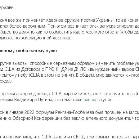
ержавы.
ия все же применяет ядерное оружие против Украины, то её конечн
тах более вероятным. При этом возникает риск запуска спирали да
щество должно как-то совместить идею жесткого ответа (чтобы др
высоко по эскалационной лестнице.
льному глобальному нулю
другие вызовы, способные серьезным образом изменить глобальную
од США из Договора о ПРО, КНДР из ДНЯО, «вынужденный» выход С
крытому небу (США в этом не винят). В общем, мир движется к «гл
рядов.
зрения авторов доклада, США выразили желание заключить новый д
влениям Владимира Путина, эта тема тоже
зашла
в тупик.
ой в январе 2022 формулы Рейгана-Горбачева был погашен начало
ению Обзорной Конференции без заключительного документа, что
Они напоминают, что США вышли из СВПД, тем самым не только н