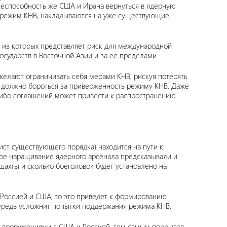
 Неспособность же США и Ирана вернуться в ядерную
т режим КНВ, накладываются на уже существующие
х из которых представляет риск для международной
осударств в Восточной Азии и за ее пределами.
желают ограничивать себя мерами КНВ, рискуя потерять
о должно бороться за приверженность режиму КНВ. Даже
либо соглашений может привести к распространению
ст существующего порядка) находится на пути к
ое наращивание ядерного арсенала предсказывали и
шахты и сколько боеголовок будет установлено на
 Россией и США, то это приведет к формированию
чередь усложнит попытки поддержания режима КНВ.
ад вооружениями с США и Россией, тем самым подрывая