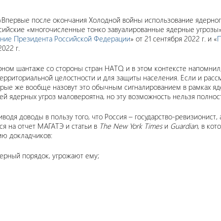
 «Впервые после окончания Холодной войны использование ядерно
сийские «многочисленные тонко завуалированные ядерные угрозы», 
ние Президента Российской Федерации
» от 21 сентября 2022 г. и «
П
2022 г.
рном шантаже со стороны стран НАТО, и в этом контексте напомнил
ерриториальной целостности и для защиты населения. Если и рассма
торые же вообще назовут это обычным сигналированием в рамках я
ией ядерных угроз маловероятна, но эту возможность нельзя полно
иводя доводы в пользу того, что Россия – государство-ревизионис
я на отчет МАГАТЭ и статьи в
The
New
York
Times
и
Guardian
, в ко
ию докладчиков:
ерный порядок, угрожают ему;