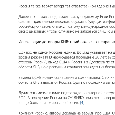
Россия также теряет авторитет ответственной ядерной д
Далее текст главы поднимает важную дилемму. Если Росс
сделает применение ядерного оружия в будущих конфлик
российскую ядерную атаку. Поэтому международное сооб
своих действиях, чтобы случайно не забраться слишком 
Истекающие договоры КНВ: приближаясь к неправи
Однако, не одной Россией едины. Доклад указывает на 
эрозия режима КНВ наблюдается последние 20 лет: вых
стороны России), выход США и России из Договора по от
области КНВ, но с растущим количеством ядерных боеза
Замена ДСНВ новым соглашением сомнительна. С точки 
области КНВ зависит от России. Судя по последним зая
Лучик оптимизма в виде подтверждения ядерной пятерк
ЯОГ. А поведение России на ОК ДНЯО привело к заверш
и еще больше изолировало Россию.
[4]
Критикуя Россию, авторы доклада не забыли про США. 