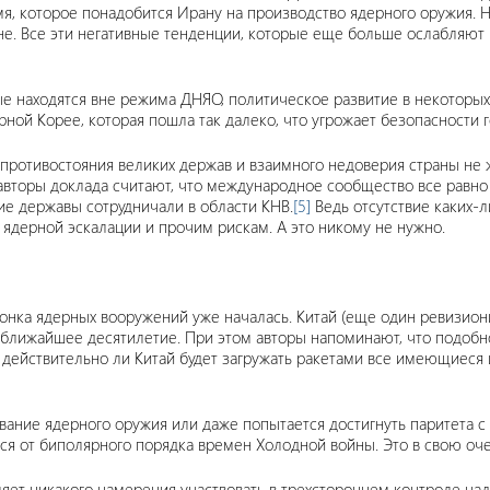
емя, которое понадобится Ирану на производство ядерного оружия.
оне. Все эти негативные тенденции, которые еще больше ослабляю
ые находятся вне режима ДНЯО, политическое развитие в некоторы
ной Корее, которая пошла так далеко, что угрожает безопасности г
 противостояния великих держав и взаимного недоверия страны не 
авторы доклада считают, что международное сообщество все равн
е державы сотрудничали в области КНВ.
[5]
Ведь отсутствие каких-
ядерной эскалации и прочим рискам. А это никому не нужно.
онка ядерных вооружений уже началась. Китай (еще один ревизиони
 ближайшее десятилетие. При этом авторы напоминают, что подобн
, действительно ли Китай будет загружать ракетами все имеющиеся 
вание ядерного оружия или даже попытается достигнуть паритета с
ся от биполярного порядка времен Холодной войны. Это в свою о
ляет никакого намерения участвовать в трехстороннем контроле н