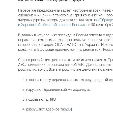
Первое же предложение задает настроение всей главе:
сценарием.» Причина такого сценария конечно же – рос
ядерных угрозах, авторы доклада ссылаются на «
Обраще
и Херсонской областей в состав России
» от 30 сентября 
В данных выступлениях президент России говорил о яде
поражения, которыми страна воспользуется при угрозе т
скорее всего, в адрес США и НАТО, а не Украины. Неко
конфликта. В докладе признаются, что реализация Росс
Список российских грехов на этом не исчерпывается. Пр
АЭС, похищении персонала данной АЭС. Доклад ссылаетс
российских войск. Все эти российские действия по мнен
с ног на голову переворачивают международный яд
нарушают Будапештский меморандум;
подрывают ДНЯО;
разрушают ядерное табу.
[3]