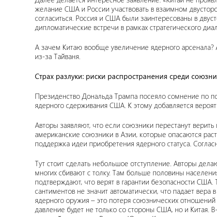
желание США и России участвовать в взаимном двусторо
согласиться. Россия и США были заинтересованы в дву
дипломатические встречи в рамках стратегического диало
А зачем Китаю вообще увеличение ядерного арсенала? А
из-за Тайваня.
Страх разлуки: риски распространения среди союзн
Президенство Дональда Трампа посеяло сомнение по п
ядерного сдерживания США. К этому добавляется вероятн
Авторы заявляют, что если союзники перестанут верить 
американские союзники в Азии, которые опасаются раст
поддержка идеи приобретения ядерного статуса. Соглас
Тут стоит сделать небольшое отступление. Авторы дел
многих сбивают с толку. Там больше половины населен
подтверждают, что верят в гарантии безопасности США.
сантиментов не значит автоматически, что падает вера 
ядерного оружия – это потеря союзнических отношений 
давление будет не только со стороны США, но и Китая.