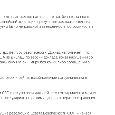
о же надо жестко наказать, так как безнаказанность
льнейшей эскалации в результате жесткого ответа на
угим было неповадно) и взвешенность, осторожность в
 архитектуру безопасности. Доклад напоминает, что
ША из ДРСМД (по версии доклада, из-за нарушений со
обальному нулю» – миру без каких-либо соглашений в
оговор, и сейчас возобновление сотрудничества в
м СВО и отсутствием дальнейшего сотрудничества между
 также ударило по режиму ядерного нераспространения
арушив резолюцию Совета Безопасности ООН и нанеся