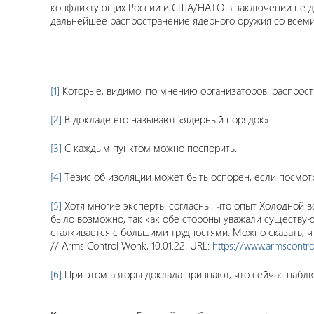
конфликтующих России и США/НАТО в заключении не да
дальнейшее распространение ядерного оружия со всем
[1]
Которые, видимо, по мнению организаторов, распрос
[2]
В докладе его называют «ядерный порядок».
[3]
С каждым пунктом можно поспорить.
[4]
Тезис об изоляции может быть оспорен, если посмотр
[5]
Хотя многие эксперты согласны, что опыт Холодной в
было возможно, так как обе стороны уважали существую
сталкивается с большими трудностями. Можно сказать, чт
// Arms Control Wonk, 10.01.22, URL:
https://www.armscontr
[6]
При этом авторы доклада признают, что сейчас наблю