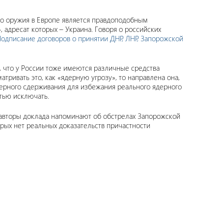
го оружия в Европе является правдоподобным
адресат которых – Украина. Говоря о российских
одписание договоров о принятии ДНР, ЛНР, Запорожской
, что у России тоже имеются различные средства
тривать это, как «ядерную угрозу», то направлена она,
дерного сдерживания для избежания реального ядерного
стью исключать.
т, авторы доклада напоминают об обстрелах Запорожской
торых нет реальных доказательств причастности