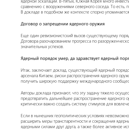
ядерной эскалации. В-пятых, Южная Корея много инвес
сравнению с вооружениями северного соседа. То есть,
В докладе в подобном же контексте спорно упоминается
Договор о запрещении ядерного оружия
Еще один ревизионистский вызов существующему порядку
Договора разочарованием прогресса по разоруженческой
значительных успехов.
Ядерный порядок умер, да здравствует ядерный пор
Итак, заключает доклад, существующий ядерный порядо
арсенала Китаем, риски распространения ядерного оруж
получить широкую поддержку международного сообществ
Авторы доклада признают, что эту задачу тяжело осуще
предотвратить дальнейшее распространение ядерного ор
критически важно создать систему стимулов для вовлече
Если в нынешних геополитических условиях невозможно 
расширить меры транспарентности и сокращения ядерны
ядерными силами друг друга, а также более активное и