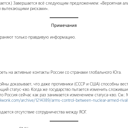
ется.) Завершается всё следующим предложением: «Вероятная аль
и вытекающими рисками».
Примечания
траняют только правдивую информацию.
еть на активные контакты России со странами глобального Юга.
ойны доказывает, что даже противники (СССР и США) способны вест
щий статус-кво. Когда же государство пытается изменить сложивш
о Россия сейчас как раз занимается изменением статуса-кво. См.: Mi
olwonk.com/archive/1214389/arms-control-between-nuclear-armed-rival
дается отсутствие сотрудничества между ЯОГ.