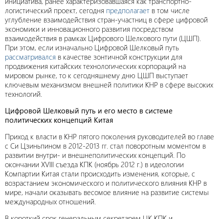
инициатива, ранее характеризовавшаяся как транспортно-
логистический проект, сегодня
предполагает
в том числе
углубление взаимодействия стран-участниц в сфере цифровой
экономики и инновационного развития посредством
взаимодействия в рамках Цифрового Шелкового пути (ЦШП).
При этом, если изначально Цифровой Шелковый путь
рассматривался
в качестве зонтичной конструкции для
продвижения китайских технологических корпораций на
мировом рынке, то к сегодняшнему дню ЦШП выступает
ключевым механизмом внешней политики КНР в сфере высоких
технологий.
Цифровой Шелковый путь и его место в системе
политических концепций Китая
Приход к власти в КНР пятого поколения руководителей во главе
с Си Цзиньпином в 2012-2013 гг. стал поворотным моментом в
развитии внутри- и внешнеполитических концепций. По
окончании XVIII съезда КПК (ноябрь 2012 г.) в идеологии
Компартии Китая стали происходить изменения, которые, с
возрастанием экономического и политического влияния КНР в
мире, начали оказывать весомое влияние на развитие системы
международных отношений.
В короткий срок генеральным секретарем ЦК КПК и