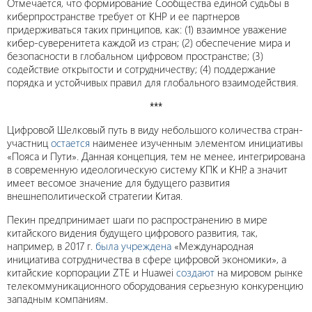
Отмечается, что формирование Сообщества единой судьбы в
киберпространстве требует от КНР и ее партнеров
придерживаться таких принципов, как: (1) взаимное уважение
кибер-суверенитета каждой из стран; (2) обеспечение мира и
безопасности в глобальном цифровом пространстве; (3)
содействие открытости и сотрудничеству; (4) поддержание
порядка и устойчивых правил для глобального взаимодействия.
***
Цифровой Шелковый путь в виду небольшого количества стран-
участниц
остается
наименее изученным элементом инициативы
«Пояса и Пути». Данная концепция, тем не менее, интегрирована
в современную идеологическую систему КПК и КНР, а значит
имеет весомое значение для будущего развития
внешнеполитической стратегии Китая.
Пекин предпринимает шаги по распространению в мире
китайского видения будущего цифрового развития, так,
например, в 2017 г.
была учреждена
«Международная
инициатива сотрудничества в сфере цифровой экономики», а
китайские корпорации ZTE и Huawei
создают
на мировом рынке
телекоммуникационного оборудования серьезную конкуренцию
западным компаниям.