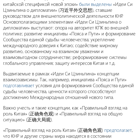
китайской спецификой новой эпохи»
были выделены
«Идеи Си
Цзиньпина о дипломатии» (习近平外交思想), ставшие
руководством для внешнеполитической деятельности КНР.
Основополагающими элементами «Идеи Си Цзиньпина о
дипломатии» выступают: опора на авторитет КПК во внешней
политике; развитие инициативы «Пояса и Пути» и формирование
Сообщества единой судьбы человечества; укрепление
международного доверия к Китаю; содействие мирному
развитию, основанному на взаимном уважении и
взаимовыгодном сотрудничестве; реформирование системы
глобального управления; защиту интересов Китая и т.д.
Выдвигаемые в рамках «Идеи Си Цзиньпина» концепции
взаимозависимы. Так, например, инициатива «Пояса и Пути»
подготавливает
условия для формирования Сообщества единой
судьбы человечества, ценности которого способствуют
достижению Международных отношений нового типа.
Важно учесть и такие концепции, как «Правильный взгляд на
роль Китая» (正确角色观) и «Правильный взгляд на общую
ситуацию» (正确大局观).
«Правильный взгляд на роль Китая» (正确角色观)
предполагает
,
что КНР и другие страны мира находятся в состоянии