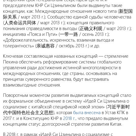
председателем КНР Си Цзиньпином были выдвинуты такие
концепции, как: Международные отношения нового типа (新型国
际关系 / март 2013 г.); Сообщество единой судьбы человечества
(人类命运共同体 / март 2013 г.); концепция правильного
понимания справедливости в выгоды (正确义利观 / март 2013 г.);
инициатива «Пояса и Пути» (一带一路 / осень 2013 г.);
«Доброжелательность, искренность, взаимная выгода и
толерантность» (亲诚惠容 / октябрь 2013 г.) и др.
Ключевая составляющая названных концепций — стремление
Пекина обеспечить реформирование системы глобального
управления ради достижения истинной многополярности в
международных отношениях, где страны, основываясь на
принципах суверенного равенства, будут выстраивать
взаимовыгодные отношения.
Поворотным моментом развития выдвигаемых концепций стало
их формальное объединение в систему «Идей Си Цзиньпина о
социализме с китайской спецификой новой эпохи» (习近平新时
代中国特色社会主义思想), которая
была внесена
в Устав КПК в
2017 г. и в Конституцию КНР в
2018 г.
, что придало выдвинутым
концепциям статус долгосрочной стратегии развития Китая.
В 2018 г. в рамках «Идей Си Цзиньпина о социализме с