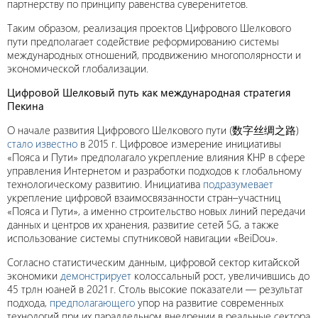
партнерству по принципу равенства суверенитетов.
Таким образом, реализация проектов Цифрового Шелкового
пути предполагает содействие реформированию системы
международных отношений, продвижению многополярности и
экономической глобализации.
Цифровой Шелковый путь как международная стратегия
Пекина
О начале развития Цифрового Шелкового пути (数字丝绸之路)
стало известно
в 2015 г. Цифровое измерение инициативы
«Пояса и Пути» предполагало укрепление влияния КНР в сфере
управления Интернетом и разработки подходов к глобальному
технологическому развитию. Инициатива
подразумевает
укрепление цифровой взаимосвязанности стран–участниц
«Пояса и Пути», а именно строительство новых линий передачи
данных и центров их хранения, развитие сетей 5G, а также
использование системы спутниковой навигации «BeiDou».
Согласно статистическим данным, цифровой сектор китайской
экономики
демонстрирует
колоссальный рост, увеличившись до
45 трлн юаней в 2021 г. Столь высокие показатели — результат
подхода,
предполагающего
упор на развитие современных
технологий при их параллельном внедрении в реальные сектора