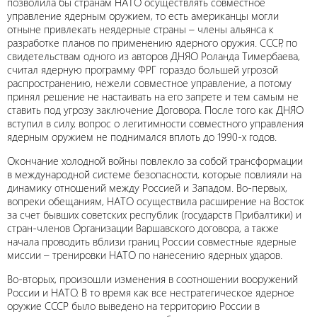
позволила бы странам НАТО осуществлять совместное
управление ядерным оружием, то есть американцы могли
отныне привлекать неядерные страны – члены альянса к
разработке планов по применению ядерного оружия. СССР, по
свидетельствам одного из авторов ДНЯО Роланда Тимербаева,
считал ядерную программу ФРГ гораздо большей угрозой
распространению, нежели совместное управление, а потому
принял решение не настаивать на его запрете и тем самым не
ставить под угрозу заключение Договора. После того как ДНЯО
вступил в силу, вопрос о легитимности совместного управления
ядерным оружием не поднимался вплоть до 1990-х годов.
Окончание холодной войны повлекло за собой трансформации
в международной системе безопасности, которые повлияли на
динамику отношений между Россией и Западом. Во-первых,
вопреки обещаниям, НАТО осуществила расширение на Восток
за счет бывших советских республик (государств Прибалтики) и
стран-членов Организации Варшавского договора, а также
начала проводить вблизи границ России совместные ядерные
миссии – тренировки НАТО по нанесению ядерных ударов.
Во-вторых, произошли изменения в соотношении вооружений
России и НАТО. В то время как все нестратегическое ядерное
оружие СССР было выведено на территорию России в