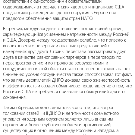
соответствии с односторонними обязательствами,
содержащимися в президентских ядерных инициативах, США
продолжили размещение ядерного оружия в Европе под
предлогом обеспечения защиты стран НАТО.
В-третьих, международные отношения потряс новый кризис,
характеризующийся усилением напряженности между Россией
и США. Доверие между государствами ослабло, что привело к
возникновению неверных и опасных представлений о
намерениях друг друга. Страны перестали рассматривать друг
друга в качестве равноправных партнеров в переговорах по
нераспространению и контролю за вооружениями, и
сотрудничество в этой области стало постепенно сходить на нет.
Снижению уровня сотрудничества также способствовал тот факт,
что за пять десятилетий ДНЯО доказал свою жизнеспособность
и эффективность и создал обманчивое представление о том, что
России и США не требуется прилагать особых усилий для его
сохранения.
Таким образом, можно сделать вывод о том, что вопрос
толкования статей I и II ДНЯО и легитимности совместного
управления ядерным оружием является лишь внешним
отражением более глубоких проблем и противоречий,
существующих в отношениях между Россией и Западом, а