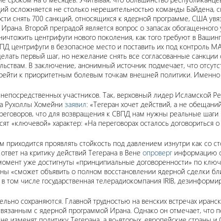
кций осложняется не столько нерешительностью команды Байдена, 
ности снять 700 санкций, относящихся к ядерной программе, США у
рана. Второй преградой является вопрос о запасах обогащенного у
уничтожить центрифуги нового поколения, как того требуют в Вашин
 центрифуги в безопасное место и поставить их под контроль МАГ
елать первый шаг, но нежелание снять все согласованные санкции 
ельствам. В заключение, анонимный источник подмечает, что отсу
перейти к приоритетным болевым точкам внешней политики. Именно 
т непосредственных участников. Так, верховный лидер Исламской 
ра Рухоллы Хомейни
заявил
: «Тегеран хочет действий, а не обещан
переговоров, что для возвращения к СВПД нам нужны реальные шаги
сят «ключевой» характер: «На переговорах осталось договориться о
м приходится проявлять стойкость под давлением изнутри как со с
ответ на критику действий Тегерана в Вене
опроверг
информацию о 
й момент уже достигнуты «принципиальные договоренности» по клю
раны «сможет объявить о полном восстановлении ядерной сделки бли
а, в том числе государственная телерадиокомпания IRIB, дезинформи
ельно сохраняются. Главной трудностью на венских встречах иранс
вязанным с ядерной программой Ирана. Однако он отмечает, что пе
не изменят политику Тегерана, а во-вторых, европейские страны и