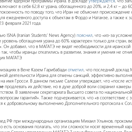
азвитие ядерной программы Ирана. В докладе
утверждается
, что за
ключают в себя 62,8 кг урана, обогащенного до 20%, и 2,4 кг – до
покоенность по поводу того, что Иран не объяснил происхождение 
ля ежедневного доступа к объектам в Фордо и Натанзе, а также к з
3 февраля 2021 года.
 ISNA (Iranian Students’ News Agency)
пояснил
, что «из-за усложн
м уровень обогащения урана до 60% характерен только для стран, 
». Он добавил, что в МАГАТЭ не видят необходимости для иранск
ь так, чтобы иранцы откатились в развитии, знания и умения не от
щих МАГАТЭ.
низациях в Вене Казем Гарибабади
отметил
, что последний доклад 
ной деятельности Ирана для отмены санкций, эффективно выполня
на имя Гросси. В данном письме Салехи утверждает, что «после ис
не
продлевать их действие, но в духе доброй воли сохранил камеры
нтством. В заявлении секретариата Высшего совета по национально
вопросам гарантий». Также подчеркивается, что «в соответствие с
ся к добровольному выполнению Дополнительного протокола к Сог
пред РФ при международных организациях Михаил Ульянов, прокомм
 есть основания полагать, что эти сложности носят временный ха