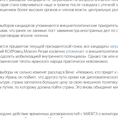
торая стала озвучиваться чаще и громче после скандала с утечкой
решением более высоких органов и членов власти, центральную ро
 выборов кандидатов упоминаются внешнеполитические приоритет
ывая, что ранее он занимал пост замминистра иностранных дел по
переговорам вполне логична.
яется предметом текущей президентской гонки, все кандидаты
затр
вший КСИРовец Мохсен Резаи косвенно
упоминает
о внешнеполитичес
долеть мобилизацией внутреннего потенциала». Однако так или и
номические тяготы иранского народа практически невозможно.
выборы не сильно изменят расклад в Вене: «Неважно, кто придет к 
 Ирана, он поймет, что другого пути, кроме как дипломатического,
ультуре, страна заплатила большую цену за свою внешнюю политику
м путем, по которому должна пойти страна. Это вновь объединит мир
 продлил действие временных договоренностей с МАГАТЭ о монитори