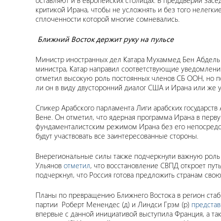
оставляют и в европейских столицах. В преддверии за
критикой Ирана, чтобы не усложнять и без того нелегки
сплоченности которой многие сомневались.
Ближний Восток держит руку на пульсе
Министр иностранных дел Катара Мухаммед Бен Абдель
министра, Катар направил соответствующие уведомления
отметил высокую роль постоянных членов СБ ООН, но по
ли он в виду двусторонний диалог США и Ирана или же
Спикер Арабского парламента Лиги арабских государст
Вене. Он отметил, что ядерная программа Ирана в перву
фундаменталистским режимом Ирана без его непосредств
будут участвовать все заинтересованные стороны.
Внерегиональные силы также подчеркнули важную роль в
Ульянов
отметил
, что восстановление СВПД откроет пут
подчеркнул, что Россия готова предложить странам сво
Планы по превращению Ближнего Востока в регион стаби
партии Роберт Менендес (д) и Линдси Грэм (р)
предста
впервые с данной инициативой выступила Франция, а та