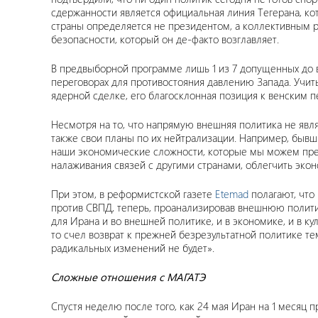
сдержанности является официальная линия Тегерана, ко
страны определяется не президентом, а коллективным 
безопасности, который он де-факто возглавляет.
В предвыборной программе лишь 1 из 7 допущенных до
переговорах для противостояния давлению Запада. Учит
ядерной сделке, его благосклонная позиция к венским 
Несмотря на то, что напрямую внешняя политика не явл
также свои планы по их нейтрализации. Например, бы
наши экономические сложности, которые мы можем прео
налаживания связей с другими странами, облегчить эко
При этом, в реформистской газете
Etemad
полагают, что 
против СВПД, теперь, проанализировав внешнюю политику
для Ирана и во внешней политике, и в экономике, и в к
то счел возврат к прежней безрезультатной политике те
радикальных изменений не будет».
Сложные отношения с МАГАТЭ
Спустя неделю после того, как 24 мая Иран на 1 месяц