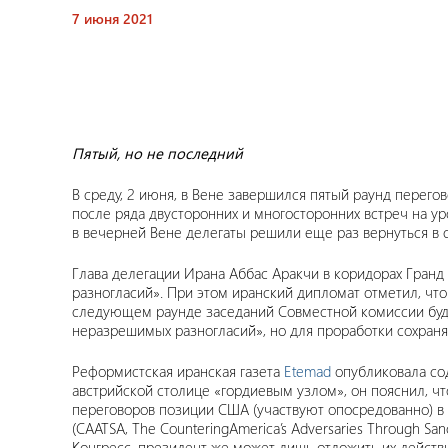
7 июня 2021
Пятый, но не последний
В среду, 2 июня, в Вене завершился пятый раунд перег
после ряда двусторонних и многосторонних встреч на ур
в вечерней Вене делегаты решили еще раз вернуться в с
Глава делегации Ирана Аббас Аракчи в коридорах Гранд
разногласий». При этом иранский дипломат отметил, что
следующем раунде заседаний Совместной комиссии будет
неразрешимых разногласий», но для проработки сохран
Реформистская иранская газета
Etemad
опубликовала сод
австрийской столице «гордиевым узлом», он пояснил, что
переговоров позиции США (участвуют опосредованно) в 
(CAATSA, The CounteringAmerica’s Adversaries Through S
Конгресс, президент же может лишь отложить их действ