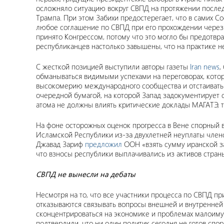
осложняло ситуацию вокруг СВПД на протяжении послед
Трампа. При этом Забихи предостерегает, что в самих С
любое соглашение по СВПД при его прохождении через 
принято Конгрессом, потому что это могло бы предотвра
республиканцев настолько завышены, что на практике 
С жесткой позицией выступили авторы газеты
Iran news
,
обманываться видимыми успехами на переговорах, которы
высокомерию международного сообщества и отстаивать св
очередной бумагой, на которой Запад задокументирует 
атома не должны влиять критические доклады МАГАТЭ, та
На фоне осторожных оценок прогресса в Вене спорный в
Исламской Республики из-за двухлетней неуплаты член
Джавад Зариф
предложил
ООН «взять сумму иранской з
что взносы республики выплачивались из активов стран
СВПД не вынесли на дебаты
Несмотря на то, что все участники процесса по СВПД пр
отказываются связывать вопросы внешней и внутренней
сконцентрироваться на экономике и проблемах малоиму
подтвердили, что ни один политик сегодня не готов спо