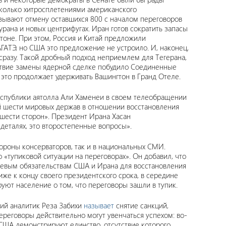
сколько хитросплетениями американского
вязывают отмену оставшихся 800 с началом переговоров
рана и новых центрифугах. Иран готов сократить запасы
гтоне. При этом, Россия и Китай предложили
АТЭ, но США это предложение не устроило. И, наконец,
сразу. Такой дробный подход неприемлем для Тегерана,
тствие замены ядерной сделке побудило Соединенные
это продолжает удерживать Вашингтон в Гранд Отеле.
Республики аятолла Али Хаменеи в своем телеобращении
ий шести мировых держав в отношении восстановления
 шести сторон». Президент Ирана Хасан
 деталях, это второстепенные вопросы».
тороны консерваторов, так и в национальных СМИ.
«тупиковой ситуации на переговорах». Он добавил, что
чевым обязательствам США и Ирана для восстановления
же к концу своего президентского срока, в середине
руют население о том, что переговоры зашли в тупик.
кий аналитик Реза Забихи
называет
снятие санкций,
реговоры действительно могут увенчаться успехом: во-
 США демонстрируют единство, отсутствие которого