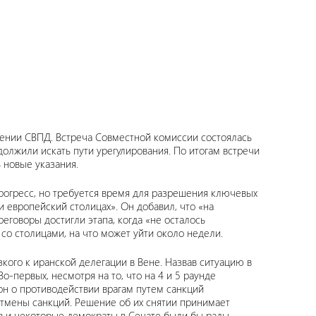
влении СВПД. Встреча Совместной комиссии состоялась
должили искать пути урегулирования. По итогам встречи
ь новые указания.
прогресс, но требуется время для разрешения ключевых
 европейский столицах». Он добавил, что «на
говоры достигли этапа, когда «не осталось
со столицами, на что может уйти около недели.
ого к иранской делегации в Вене. Назвав ситуацию в
о-первых, несмотря на то, что на 4 и 5 раунде
он о противодействии врагам путем санкций
у отмены санкций. Решение об их снятии принимает
ев и некоторые демократы в Сенате были бы рады