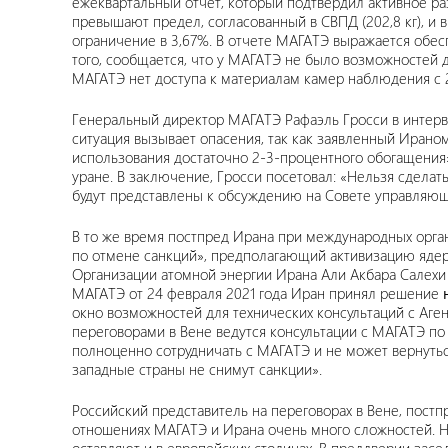
ежеквартальный отчет, который подтвердил активное р
превышают предел, согласованный в СВПД (202,8 кг), и в
ограничение в 3,67%. В отчете МАГАТЭ выражается обес
того, сообщается, что у МАГАТЭ не было возможностей д
МАГАТЭ нет доступа к материалам камер наблюдения с 2
Генеральный директор МАГАТЭ Рафаэль Гросси в интервью
ситуация вызывает опасения, так как заявленный Ирано
использования достаточно 2-3-процентного обогащения
уране. В заключение, Гросси посетовал: «Нельзя сделат
будут представлены к обсуждению на Совете управляю
В то же время постпред Ирана при международных орга
по отмене санкций», предполагающий активизацию ядер
Организации атомной энергии Ирана Али Акбара Салехи 
МАГАТЭ от 24 февраля 2021 года Иран принял решение
окно возможностей для технических консультаций с Аге
переговорами в Вене ведутся консультации с МАГАТЭ по 
полноценно сотрудничать с МАГАТЭ и не может вернуть
западные страны не снимут санкции».
Российский представитель на переговорах в Вене, пост
отношениях МАГАТЭ и Ирана очень много сложностей. Но