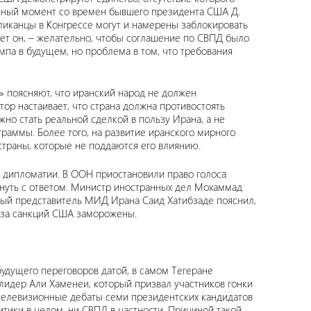
льный момент со времен бывшего президента США Д.
бликанцы в Конгрессе могут и намерены заблокировать
ет он, – желательно, чтобы соглашение по СВПД было
мпа в будущем, но проблема в том, что требования
!» поясняют, что иранский народ не должен
ор настаивает, что страна должна противостоять
но стать реальной сделкой в пользу Ирана, а не
раммы. Более того, на развитие иранского мирного
страны, которые не поддаются его влиянию.
й дипломатии. В ООН приостановили право голоса
януть с ответом. Министр иностранных дел Мохаммад
ный представитель МИД Ирана Саид Хатибзаде пояснил,
з-за санкций США заморожены.
будущего переговоров датой, в самом Тегеране
лидер Али Хаменеи, который призвал участников гонки
 телевизионные дебаты семи президентских кандидатов
итики в целом, ни СВПД в частности. Причиной такой