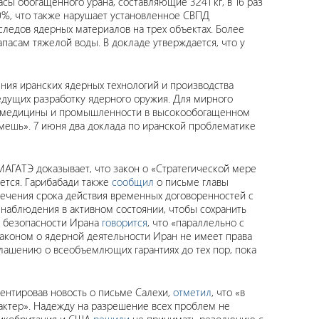
пасы обогащенного урана, составляющие 3241 кг, в 16 раз
 60%, что также нарушает установленное СВПД
следов ядерных материалов на трех объектах. Более
апасам тяжелой воды. В докладе утверждается, что у
ения иранских ядерных технологий и производства
ведущих разработку ядерного оружия. Для мирного
ой медицины и промышленности в высокообогащенном
нимешь». 7 июня два доклада по иранской проблематике
МАГАТЭ доказывает, что закон о «Стратегической мере
ется. Гарибабади также
сообщил
о письме главы
течения срока действия временных договоренностей с
 наблюдения в активном состоянии, чтобы сохранить
й безопасности Ирана
говорится
, что «параллельно с
 законом о ядерной деятельности Иран не имеет права
лашению о всеобъемлющих гарантиях до тех пор, пока
ентировав новость о письме Салехи,
отметил
, что «в
рактер». Надежду на разрешение всех проблем не