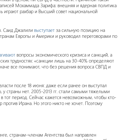
 записей Мохаммада Зарифа: внешняя и ядерная политика
ль играют рахбар и Высший совет национальной
ы. Саид Джалили
выступает
за сильную позицию на
 странам Европы и Америки и руководил переговорами по
агивают
вопросы экономического кризиса и санкций, а
ких трудностях: «санкции лишь на 30-40% определяют
наче все понимают, что без решения вопроса СВПД и
власти после 18 июня: даже если ранее он выступал
 у страны нет. 2005-2013 гг. стали самыми тяжелыми
 в тот период. Сейчас кажется невозможным, чтобы кто-
 против Ирана. Но этого никто не хочет. Поэтому
нге, странам-членам Агентства был направлен