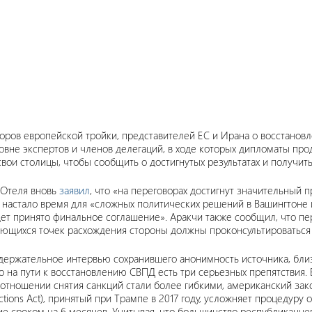
оворов европейской тройки, представителей ЕС и Ирана о восстано
овне экспертов и членов делегаций, в ходе которых дипломаты про
вои столицы, чтобы сообщить о достигнутых результатах и получит
 Отеля вновь
заявил
, что «на переговорах достигнут значительный 
 настало время для «сложных политических решений в Вашингтоне и
 принято финальное соглашение». Аракчи также сообщил, что пере
яющихся точек расхождения стороны должны проконсультироваться 
ержательное интервью сохранившего анонимность источника, близк
 на пути к восстановлению СВПД есть три серьезных препятствия. В
отношении снятия санкций стали более гибкими, американский зак
anctions Act), принятый при Трампе в 2017 году, усложняет процедур
ие сроком на 6 месяцев. Учитывая, что большинство республиканц