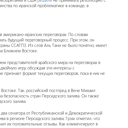
ликобритания и США
решили
не принимать резолюцию с
динства по иранской проблематике в команде, в
в американо-иранских переговорах. По словам
вать будущий переговорный процесс. При этом, он
раны ССАГПЗ. Из слов Аль Тани не было понятно, имеет
на Ближнем Востоке.
ием представителей арабского мира на переговорах в
 двойную игру, обсуждая эти интересы с
е признает формат текущих переговоров, пока в них не
Востоке. Так, российский постпред в Вене Михаил
на безопасность стран Персидского залива. Он также
дского залива.
 два сенатора от Республиканской и Демократической
ва в регионе Персидского залива. Грэм отметил, что
учил их положительные отзывы. Как комментируют в