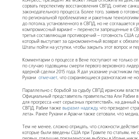
сорвать перспективу восстановления СВПД, снятие сан
законодательного процесса. Более того, заявив о готов
по региональной проблематике и ракетным технологиям И
до потолка, установленного в СВПД, но не соглашается 
компромиссный вариант – перенести запрещенные в СВПД
третья составляющая противоречий – готовность США сд
который выступает за одномоментный возврат к обязат
Штаты пойти на уступки, чтобы закрыть этот вопрос и 
Комментарии о процессе в Вене поступают не только о
по случаю годовщины смерти первого верховного лиде
ядерной сделки 2015 года. Я дал указание участникам 
Рухани
отмечает
, что сохраняющиеся разногласия не но
Параллельно с борьбой за судьбу СВПД иранским властя
Официальный представитель правительства Али Рабии в 
для прогресса «нет серьезных препятствий», на данны
СВПД. Рабии также
выразил надежду
, что президент ст
лета». Ранее Рухани и Аракчи также сетовали, что меди
Тем не менее, сложно отрицать, что сложности действит
которые были введены США при Трампе по статьям, не с
первых, грядущие президентские выборы в Иране никак 