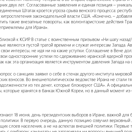
них двух лет. Согласованные заявления и единая позиция – уника
оединенных Штатах кроется угроза срыва венского процесса: респу
хитросплетения законодательной власти США. «Конечно, – добавля
тить такие внезапные повороты, как волюнтаристские действия Тра
неприемлемы для Ирана».
 близкой к КСИР. В статье с воинственным призывом «Ни шагу назад
е являются пустой тратой времени и служат интересам Запада. Авт
ои интересы, не идя ни на какие уступки. Соглашение в Вене долж
свои односторонние успехи по сдерживанию иранской ядерной прог
к как эта организация является инструментом давления Запада на 
опрос о санкциях заявил о себе в стенах другого института мирово
ских взносов. Во внешнеполитическом ведомстве Ирана не стали т
адолженности из тех денег, которые блокируют США». А официаль
ы, которые хранятся в банках Южной Кореи, но в данный момент и
изнают 18 июня, день президентских выборов в Иране, важной для 
 политики. В первую очередь, данную позицию озвучил верховный 
щих слоев населения, а не на аспектах внешней политики. Первые
рить с рахбаром: кандидаты не затрагивали ни вопросы внешней пол