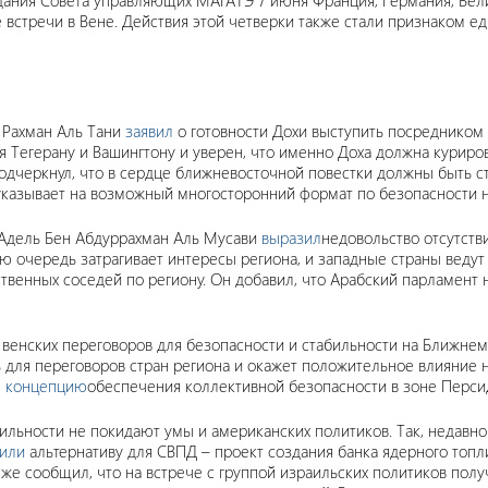
седания Совета управляющих МАГАТЭ 7 июня Франция, Германия, Ве
е встречи в Вене. Действия этой четверки также стали признаком е
 Рахман Аль Тани
заявил
о готовности Дохи выступить посредником 
 Тегерану и Вашингтону и уверен, что именно Доха должна куриро
дчеркнул, что в сердце ближневосточной повестки должны быть ст
 указывает на возможный многосторонний формат по безопасности 
в Адель Бен Абдуррахман Аль Мусави
выразил
недовольство отсутств
ю очередь затрагивает интересы региона, и западные страны ведут
енных соседей по региону. Он добавил, что Арабский парламент н
енских переговоров для безопасности и стабильности на Ближнем 
ь для переговоров стран региона и окажет положительное влияние 
ю
концепцию
обеспечения коллективной безопасности в зоне Перси
льности не покидают умы и американских политиков. Так, недавно
вили
альтернативу для СВПД – проект создания банка ядерного топли
кже сообщил, что на встрече с группой израильских политиков пол