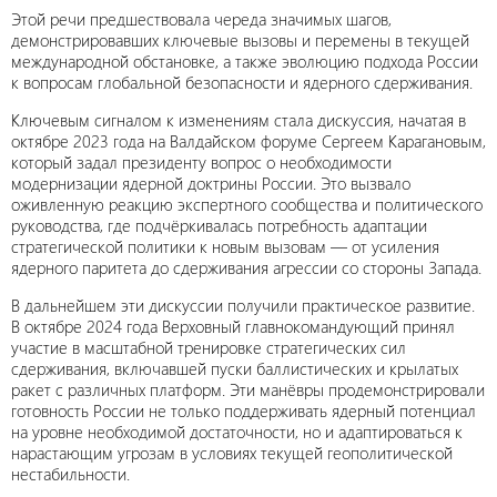
Этой речи предшествовала череда значимых шагов,
демонстрировавших ключевые вызовы и перемены в текущей
международной обстановке, а также эволюцию подхода России
к вопросам глобальной безопасности и ядерного сдерживания.
Ключевым сигналом к изменениям стала дискуссия, начатая в
октябре 2023 года на Валдайском форуме Сергеем Карагановым,
который задал президенту вопрос о необходимости
модернизации ядерной доктрины России. Это вызвало
оживленную реакцию экспертного сообщества и политического
руководства, где подчёркивалась потребность адаптации
стратегической политики к новым вызовам — от усиления
ядерного паритета до сдерживания агрессии со стороны Запада.
В дальнейшем эти дискуссии получили практическое развитие.
В октябре 2024 года Верховный главнокомандующий принял
участие в масштабной тренировке стратегических сил
сдерживания, включавшей пуски баллистических и крылатых
ракет с различных платформ. Эти манёвры продемонстрировали
готовность России не только поддерживать ядерный потенциал
на уровне необходимой достаточности, но и адаптироваться к
нарастающим угрозам в условиях текущей геополитической
нестабильности.