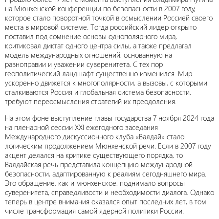
на Мюнхенской конференции по безопасности в 2007 году,
которое стало поворотной точкой в осмыслении Россией своего
места в мировой системе. Тогда российский лидер открыто
поставил под сомнение основы однополярного мира,
критиковал диктат одного центра силы, а также предлагал
модель международных отношений, основанную на
равноправии и уважении суверенитета. С тех пор
геополитический ландшафт существенно изменился. Мир
ускоренно движется к многополярности, а вызовы, с которыми
сталкиваются Россия и глобальная система безопасности,
требуют переосмысления стратегий их преодоления.
На этом фоне выступление главы государства 7 ноября 2024 года
на пленарной сессии XXI ежегодного заседания
Международного дискуссионного клуба «Валдай» стало
логическим продолжением Мюнхенской речи. Если в 2007 году
акцент делался на критике существующего порядка, то
Валдайская речь представила концепцию международной
безопасности, адаптированную к реалиям сегодняшнего мира.
Это обращение, как и мюнхенское, поднимало вопросы
суверенитета, справедливости и необходимости диалога. Однако
теперь в центре внимания оказался опыт последних лет, в том
числе трансформация самой ядерной политики России.