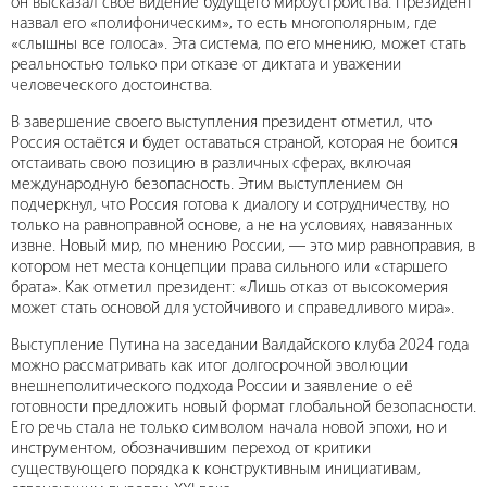
он высказал своё видение будущего мироустройства. Президент
назвал его «полифоническим», то есть многополярным, где
«слышны все голоса». Эта система, по его мнению, может стать
реальностью только при отказе от диктата и уважении
человеческого достоинства.
В завершение своего выступления президент отметил, что
Россия остаётся и будет оставаться страной, которая не боится
отстаивать свою позицию в различных сферах, включая
международную безопасность. Этим выступлением он
подчеркнул, что Россия готова к диалогу и сотрудничеству, но
только на равноправной основе, а не на условиях, навязанных
извне. Новый мир, по мнению России, — это мир равноправия, в
котором нет места концепции права сильного или «старшего
брата». Как отметил президент: «Лишь отказ от высокомерия
может стать основой для устойчивого и справедливого мира».
Выступление Путина на заседании Валдайского клуба 2024 года
можно рассматривать как итог долгосрочной эволюции
внешнеполитического подхода России и заявление о её
готовности предложить новый формат глобальной безопасности.
Его речь стала не только символом начала новой эпохи, но и
инструментом, обозначившим переход от критики
существующего порядка к конструктивным инициативам,