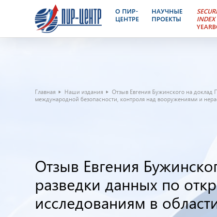
О ПИР-
НАУЧНЫЕ
SECUR
ЦЕНТРЕ
ПРОЕКТЫ
INDEX
YEAR
Главная
Наши издания
Отзыв Евгения Бужинского на доклад 
международной безопасности, контроля над вооружениями и нер
Отзыв Евгения Бужинско
разведки данных по отк
исследованиям в област