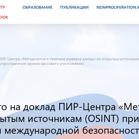
ITY
ОБРАЗОВАНИЕ
ПУБЛИКАЦИИ
NONPROLIFERATION
BOOK
ПИР-Центра «Методология и практика разведки данных по открытым источникам
аспространения оружия массового уничтожения»
го на доклад ПИР-Центра «Ме
рытым источникам (OSINT) пр
и международной безопасност