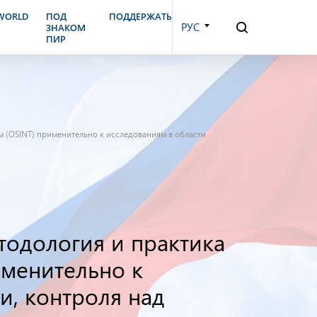
.WORLD
ПОД
ПОДДЕРЖАТЬ
РУС
ЗНАКОМ
ПИР
 (OSINT) применительно к исследованиям в области
тодология и практика
именительно к
и, контроля над