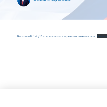
Васильев-В.Л.-ОДКБ-перед-лицом-старых-и-новых-вызовов
Скачать