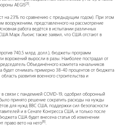
[3]
бороны AEGIS
.
ост на 23% по сравнению с предыдущим годом). При этом
вым вооружениям, представленного на рассмотрение
Основная работа ведётся в испытании различных
США Марк Льюис также заявил, что США отстают в
ротив 740,5 млрд. долл.), бюджеты программ
и ворожений выросли в разы. Наиболее пострадал от
 председатель Объединённого комитета начальников
на будет отнимать примерно 38-40 процентов от бюджета
бласть развития военного строительства и
 в связи с пандемией COVID-19, одобрил оборонный
 было принято решение сократить расходы на нужды
ётов для нужд ВВС США, поддержки сил безопасности
авителей и в Сенате Конгресса США, и только после
о бюджета США будет внесена статья об изменении
[8]
т право вето на него
.