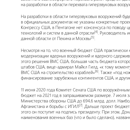
на разработки в области перехвата гиперзвуковых воор
На разработки в области гиперзвуковых вооружений буд
в официальных документах не указаны конкретные проек
Конгрессу США, в Пентагоне нет консенсуса по поводу 
[4]
технологий и систем в данной отрасли
. Руководитель 
[5]
данной области от Пекина и Москвы
.
Несмотря на то, что военный бюджет США практически н
модернизации ядерных вооружений и ядерного сдержива
этого решения ВМС США, большая часть бюджета которо
штабов США, вице-адмирал Майкл Гилд, «к тому моменту
[6]
ВМС США на строительство кораблей»
. Также «под н
финансирование зарубежных контингентов США, и другие
11 июня 2020 года Комитет Сената США по вооружённым
бюджет на 2021 год в запрашиваемом размере. 7 июля 
Министерства обороны США до 694,6 млрд. долл. Наиб
[7]
Афганистана и борьбы с ИГИЛ
. Дальше проект бюджета
этого он поступит на подпись президенту. При этом, До
наименования военных баз (что и было сделано), назван
___________________________