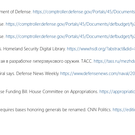
tment of Defense.
https://comptroller.defense.gov/Portals/45/Document
se.
https://comptroller.defense.gov/Portals/45/Documents/defbudget/f
se.
https://comptroller.defense.gov/Portals/45/Documents/defbudget/f
 Homeland Security Digital Library.
https://www.hsdl.org/?abstract&did
тая в разработке гиперзвукового оружия. ТАСС.
https://tass.ru/mez
iral says. Defense News Weekly.
https://www.defensenews.com/naval/202
nse Funding Bill. House Committee on Appropriations.
https://appropriat
it requires bases honoring generals be renamed. CNN Politics.
https://edi