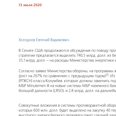
13 июля 2020
Холоднов Евгений Вадимович
В Сенате США продолжаются обсуждения по поводу проек
стратегии предлагается выделить 740,5 млрд. долл. из 
35,1 млрд. долл. – на расходы Министерства энергетики 
Согласно заявке Министерства обороны, на программы я
[1]
(рост на 267% по сравнению с предыдущим годом)
. Из
(РПКСН) класса Колумбия, которые должны заменить под
МБР Minutemen III на новые системы МБР наземного баз
большой дальности (LRSO); и 2,8 млрд. долл. на дальне
Совокупные вложения в системы противоракетной оборон
которых 600 млн. долл. будет выделено на закупку 40 пе
высотного заатмосферного перехвата ракет средней даль