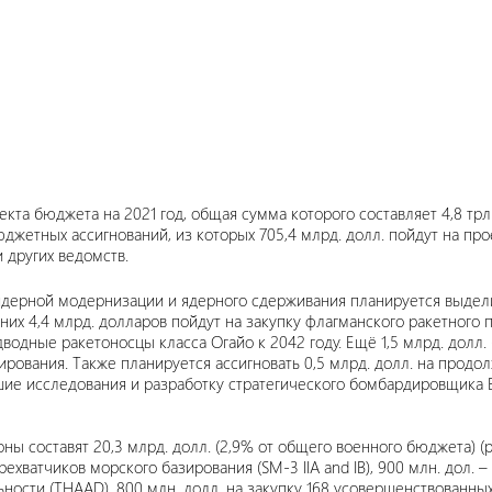
та бюджета на 2021 год, общая сумма которого составляет 4,8 трлн
бюджетных ассигнований, из которых 705,4 млрд. долл. пойдут на 
и других ведомств.
дерной модернизации и ядерного сдерживания планируется выделит
 них 4,4 млрд. долларов пойдут на закупку флагманского ракетного
водные ракетоносцы класса Огайо к 2042 году. Ещё 1,5 млрд. долл
ирования. Также планируется ассигновать 0,5 млрд. долл. на прод
йшие исследования и разработку стратегического бомбардировщика B
ы составят 20,3 млрд. долл. (2,9% от общего военного бюджета) (
рехватчиков морского базирования (SM-3 IIA and IB), 900 млн. дол.
ности (THAAD), 800 млн. долл. на закупку 168 усовершенствованных