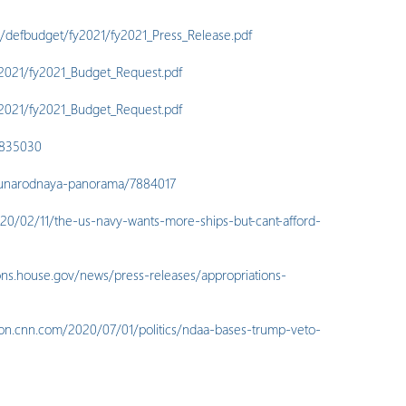
s/defbudget/fy2021/fy2021_Press_Release.pdf
y2021/fy2021_Budget_Request.pdf
y2021/fy2021_Budget_Request.pdf
=835030
hdunarodnaya-panorama/7884017
0/02/11/the-us-navy-wants-more-ships-but-cant-afford-
ions.house.gov/news/press-releases/appropriations-
tion.cnn.com/2020/07/01/politics/ndaa-bases-trump-veto-