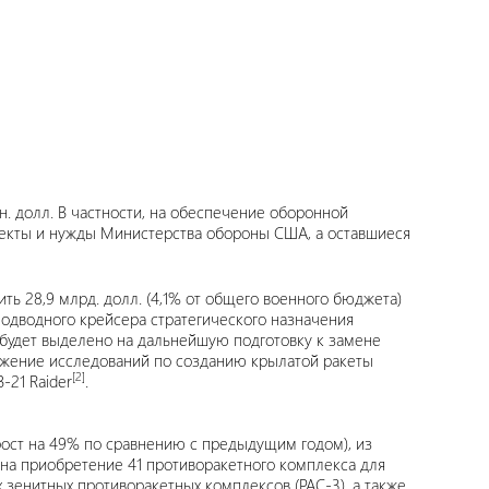
. долл. В частности, на обеспечение оборонной
проекты и нужды Министерства обороны США, а оставшиеся
ь 28,9 млрд. долл. (4,1% от общего военного бюджета)
 подводного крейсера стратегического назначения
. будет выделено на дальнейшую подготовку к замене
олжение исследований по созданию крылатой ракеты
[2]
-21 Raider
.
рост на 49% по сравнению с предыдущим годом), из
 – на приобретение 41 противоракетного комплекса для
 зенитных противоракетных комплексов (PAC-3), а также