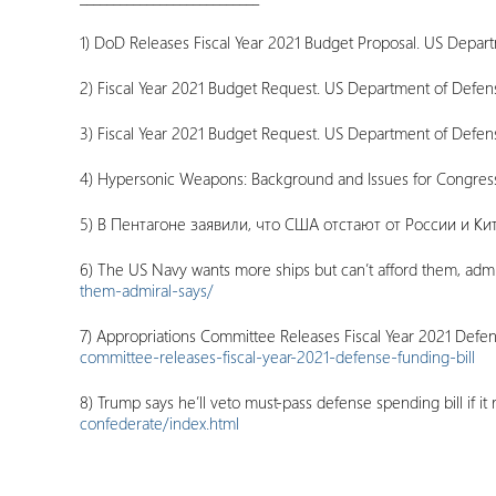
1) DoD Releases Fiscal Year 2021 Budget Proposal. US Depar
2) Fiscal Year 2021 Budget Request. US Department of Defen
3) Fiscal Year 2021 Budget Request. US Department of Defen
4) Hypersonic Weapons: Background and Issues for Congress.
5) В Пентагоне заявили, что США отстают от России и Ки
6) The US Navy wants more ships but can’t afford them, adm
them-admiral-says/
7) Appropriations Committee Releases Fiscal Year 2021 Defe
committee-releases-fiscal-year-2021-defense-funding-bill
8) Trump says he’ll veto must-pass defense spending bill if 
confederate/index.html