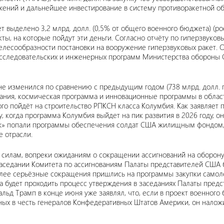
ужений и дальнейшее инвестирование в систему противоракетной о
ет выделено 3,2 млрд. долл. (0,5% от общего военного бюджета) (р
ты, на которые пойдут эти деньги. Согласно отчёту по гиперзвуко
целесообразности постановки на вооружение гиперзвуковых ракет. 
исследовательских и инженерных программ Министерства обороны 
е изменился по сравнению с предыдущим годом (738 млрд. долл. п
ния, космическая программа и инновационные программы в област
го пойдёт на строительство РПКСН класса Колумбия. Как заявляет
, когда программа Колумбия выйдет на пик развития в 2026 году, о
ож» попали программы обеспечения солдат США жилищным фондом, о
 отрасли.
 силам, вопреки ожиданиям о сокращении ассигнований на оборону
заседании Комитета по ассигнованиям Палаты представителей США
олее серьёзные сокращения пришлись на программы закупки самол
 будет проходить процесс утверждения в заседаниях Палаты предст
нальд Трамп в конце июня уже заявлял, что, если в проект военног
ных в честь генералов Конфедеративных Штатов Америки, он наложи