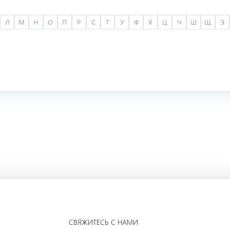
Л
М
Н
О
П
Р
С
Т
У
Ф
Х
Ц
Ч
Ш
Щ
Э
СВЯЖИТЕСЬ С НАМИ