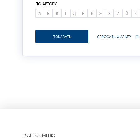
ПО АВТОРУ
А
Б
В
Г
Д
Е
Ё
Ж
З
И
Й
К
СБРОСИТЬ ФИЛЬТР
ПОКАЗАТЬ
ГЛАВНОЕ МЕНЮ