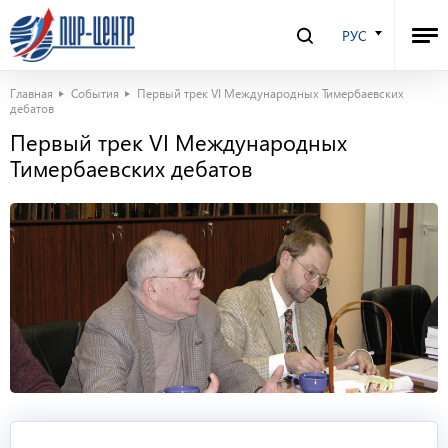
РУС
Главная
События
Первый трек VI Международных Тимербаевских
дебатов
Первый трек VI Международных
Тимербаевских дебатов