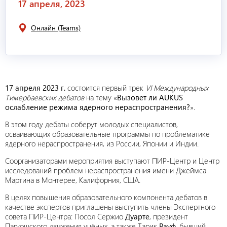
17 апреля, 2023
Онлайн (Teams)
17 апреля 2023 г.
состоится первый трек
VI Международных
Тимербаевских дебатов
на тему «
Вызовет ли AUKUS
ослабление режима ядерного нераспространения?
».
В этом году дебаты соберут молодых специалистов,
осваивающих образовательные программы по проблематике
ядерного нераспространения, из России, Японии и Индии.
Соорганизаторами мероприятия выступают ПИР-Центр и Центр
исследований проблем нераспространения имени Джеймса
Мартина в Монтерее, Калифорния, США.
В целях повышения образовательного компонента дебатов в
качестве экспертов приглашены выступить члены Экспертного
совета ПИР-Центра: Посол Сержио
Дуарте
, президент
Пагуошского движения учёных, а также Тарик
Рауф
, бывший