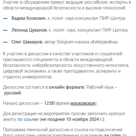
Участие в обсуждениях примут ведущие российские эксперты в
области международной безопасности и высоких технологий:
Вадим Козюлин
, к. полит. наук,консультант ПИР-Центра
Леонид Цуканов
, к. полит. наук, консультант ПИР-Центра
Олег Шакиров
, автор Telegram-канала «Кибервойна»
К участию в дискуссии в качестве участников и слушателей
приглашаются специалисты в области международной
безопасности, кибербезопасности, искусственного интеллекта,
цифровой экономики, а также преподаватели, аспиранты и
студенты университетов.
Дискуссия состоится в
онлайн формате
. Рабочий язык –
русский
.
Начало дискуссии –
12:00
(время
московское
).
Для регистрации на мероприятие просим заполнить краткую
анкету
по ссылке
(
не позднее 10 ноября 2024 г.)
.
Программа панельной дискуссии и ссылка на подключение
будут разосланы зарегистрированным участникам
за сутки
до