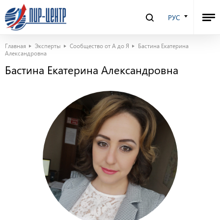
РУС
Главная
Эксперты
Сообщество от А до Я
Бастина Екатерина
Александровна
Бастина Екатерина Александровна