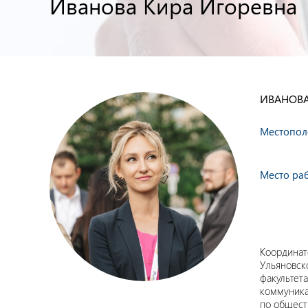
Иванова Кира Игоревна
ИВАНОВА
Местопол
Место ра
Координат
Ульяновск
факультет
коммуника
по общест