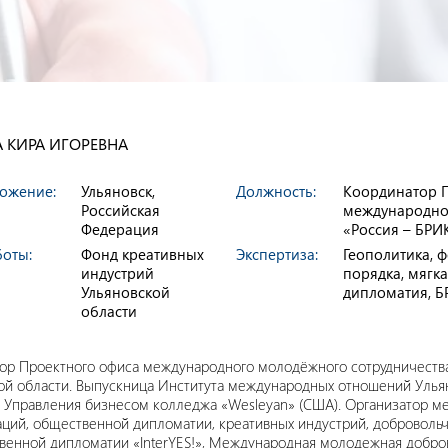
 КИРА ИГОРЕВНА
ожение:
Ульяновск,
Должность:
Координатор 
Российская
международно
Федерация
«Россия – БРИ
боты:
Фонд креативных
Экспертиза:
Геополитика, 
индустрий
порядка, мягк
Ульяновской
дипломатия, 
области
ор Проектного офиса международного молодёжного сотрудничества
ой области. Выпускница Института международных отношений Ульяно
а Управления бизнесом колледжа «Wesleyan» (США). Организатор 
ций, общественной дипломатии, креативных индустрий, добровол
венной дипломатии «InterYES!», Международная молодежная добров