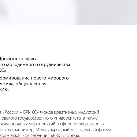
Проектного офиса
го молодёжного сотрудничества
КС»
формирование нового мирового
ая сила, общественная
БРИКС
 «Россия – БРИКС» Фонда креативных индустрий
вского государственного университета, а также
международных мероприятий в сфере межкультурных
ьчества (например, Международный молодежный форум
ольческая конференция «BRICS To You»,