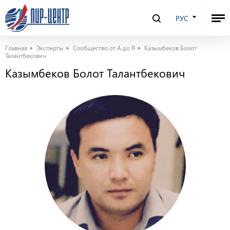
РУС
Главная
Эксперты
Сообщество от А до Я
Казымбеков Болот
Талантбекович
Казымбеков Болот Талантбекович