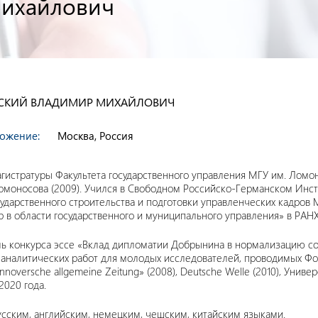
ихайлович
СКИЙ ВЛАДИМИР МИХАЙЛОВИЧ
ожение:
Москва, Россия
агистратуры Факультета государственного управления МГУ им. Ломо
омоносова (2009). Учился в Свободном Российско-Германском Инст
сударственного строительства и подготовки управленческих кадров 
 в области государственного и муниципального управления» в РАНХи
ь конкурса эссе «Вклад дипломатии Добрынина в нормализацию с
 аналитических работ для молодых исследователей, проводимых Фон
nnoversche allgemeine Zeitung» (2008), Deutsche Welle (2010), Универ
2020 года.
усским, английским, немецким, чешским, китайским языками.