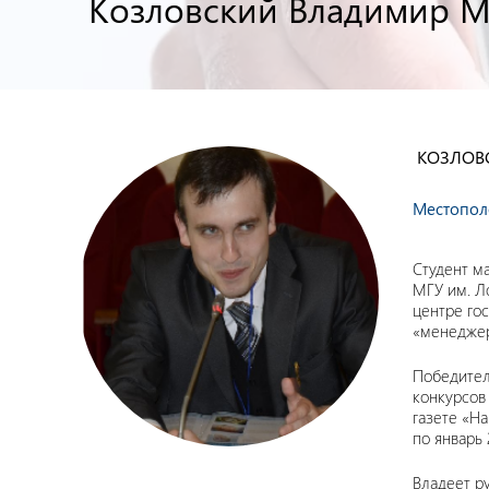
Козловский Владимир М
КОЗЛОВ
Местопол
Студент м
МГУ им. Л
центре го
«менеджер
Победител
конкурсов
газете «Ha
по январь 
Владеет р