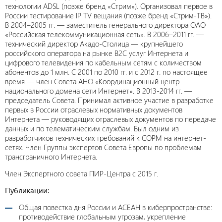
технологии ADSL (позже бренд «Стрим»). Организовал первое в
России тестирование IP TV вещания (позже бренд «Стрим-ТВ»).
В 2004–2005 гг. — заместитель генерального директора ОАО
«Российская телекоммуникационная сеть». В 2006–2011 гг. —
технический директор Акадо-Столица — крупнейшего
российского оператора на рынке B2C услуг Интернета и
цифрового телевидения по кабельным сетям с количеством
абонентов до 1 млн. С 2001 по 2010 гг. и с 2012 г. по настоящее
время — член Совета АНО «Координационный центр
национального домена сети Интернет». В 2013-2014 гг. —
председатель Совета. Принимал активное участие в разработке
первых в России отраслевых нормативных документов
Интернета — руководящих отраслевых документов по передаче
данных и по телематическим службам. Был одним из
разработчиков технических требований к СОРМ на интернет-
сетях. Член Группы экспертов Совета Европы по проблемам
трансграничного Интернета.
Член Экспертного совета ПИР-Центра с 2015 г.
Публикации:
Общая повестка дня России и АСЕАН в киберпространстве:
противодействие глобальным угрозам, укрепление