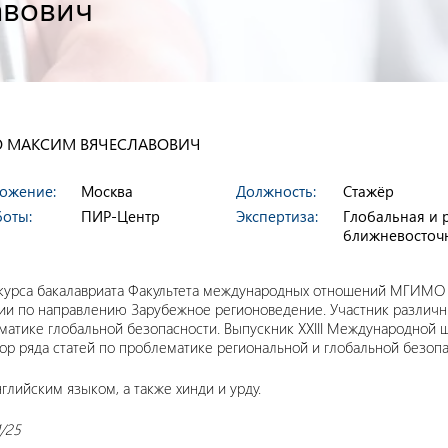
авович
О МАКСИМ ВЯЧЕСЛАВОВИЧ
ожение:
Москва
Должность:
Стажёр
боты:
ПИР-Центр
Экспертиза:
Глобальная и 
ближневосточ
 курса бакалавриата Факультета международных отношений МГИМО
и по направлению Зарубежное регионоведение. Участник различн
матике глобальной безопасности. Выпускник XXIII Международной
тор ряда статей по проблематике региональной и глобальной безопа
глийским языком, а также хинди и урду.
1/25