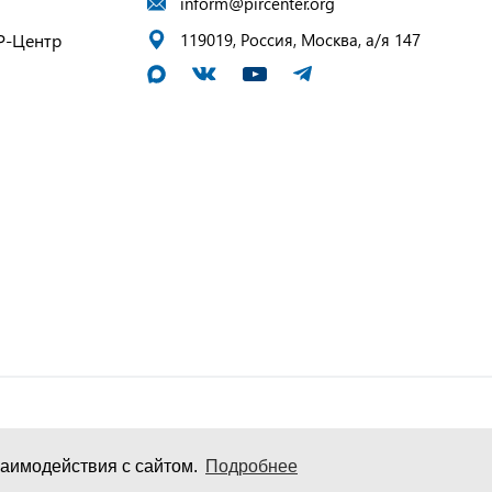
inform@pircenter.org
Р-Центр
119019, Россия, Москва, а/я 147
аимодействия с сайтом.
Подробнее
и персональных данных