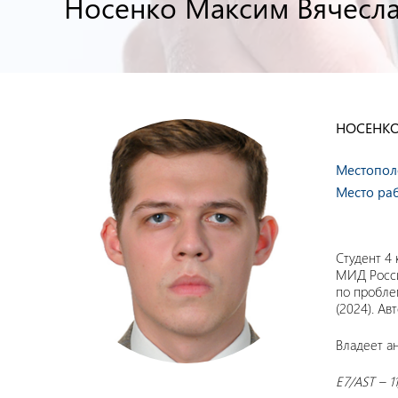
Носенко Максим Вячесл
НОСЕНК
Местопол
Место ра
Студент 4
МИД Росси
по пробле
(2024). Ав
Владеет ан
E7/AST – 1