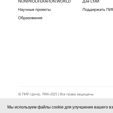
NONPROLIFERATION.WORLD
Для СМИ
Научные проекты
Поддержать ПИ
Образование
© ПИР-Центр, 1994–2025 | Все права защищены
Соглашение об обработке персональных данных
Мы используем файлы cookie для улучшения вашего вз
Политика конфиденциальности и условия обработк