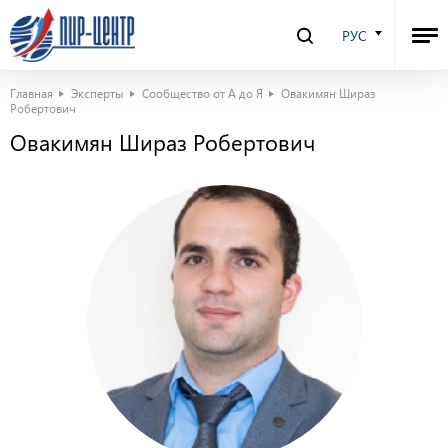
РУС
Главная
Эксперты
Сообщество от А до Я
Овакимян Шираз
Робертович
Овакимян Шираз Робертович