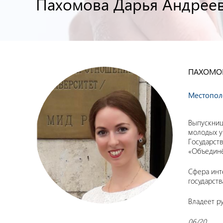
Пахомова Дарья Андрее
ПАХОМОВ
Местопол
Выпускниц
молодых у
Государст
«Объединё
Сфера инт
государст
Владеет р
06/20