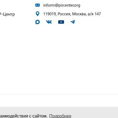
inform@pircenter.org
Р-Центр
119019, Россия, Москва, а/я 147
аимодействия с сайтом.
Подробнее
и персональных данных