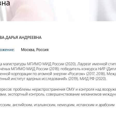
вна
А ДАРЬЯ АНДРЕЕВНА
ожение:
Москва, Россия
а магистратуры МГИМО МИД России (2020). Лауреат именной стипен
чёных МГИМО МИД России (2018); победитель конкурса НИР (Дипл
венной корпорации по атомной энергии «Росатом» (2017, 2018), М
нный институт ядерных исследований» (2019), МИД РФ (2020).
ересов: проблемы нераспространения ОМУ и контроля над вооруж
вами, экспортный контроль, совершенствование механизмов междун
усским, английским, итальянским, немецким, испанским и арабским