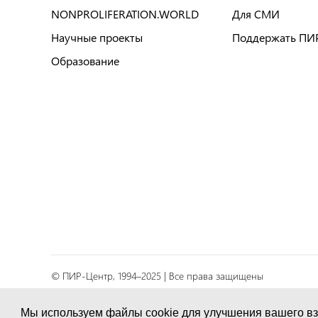
NONPROLIFERATION.WORLD
Для СМИ
Научные проекты
Поддержать ПИ
Образование
© ПИР-Центр, 1994–2025 | Все права защищены
Соглашение об обработке персональных данных
Мы используем файлы cookie для улучшения вашего вз
Политика конфиденциальности и условия обработк