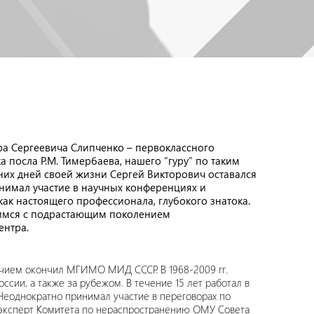
ора Сергеевича Слипченко – первоклассного
 посла Р.М. Тимербаева, нашего “гуру” по таким
них дней своей жизни Сергей Викторович оставался
инимал участие в научных конференциях и
к настоящего профессионала, глубокого знатока.
лимся с подрастающим поколением
ентра.
личием окончил МГИМО МИД СССР. В 1968-2009 гг.
ии, а также за рубежом. В течение 15 лет работал в
еоднократно принимал участие в переговорах по
– эксперт Комитета по нераспространению ОМУ Совета