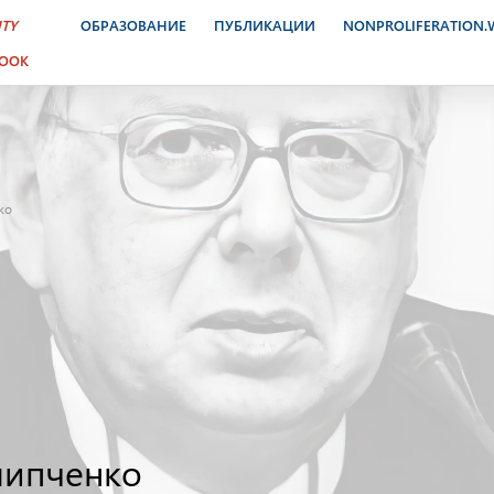
ITY
ОБРАЗОВАНИЕ
ПУБЛИКАЦИИ
NONPROLIFERATION
BOOK
ко
липченко