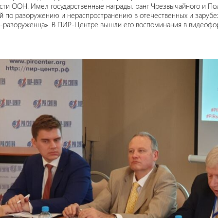
сти ООН. Имел государственные награды, ранг Чрезвычайного и П
й по разоружению и нераспространению в отечественных и зарубе
-разоруженца». В ПИР-Центре вышли его воспоминания в видеофо