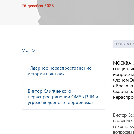
26 декабря 2025
ГАЛЕРЕЯ П
МЕНЮ
МОСКВА. 2
«Ядерное нераспространение:
специалис
история в лицах»
вопросам,
членом Эк
образова
Виктор Слипченко: о
Скорблю.
нераспространении ОМУ, ДЗЯИ и
нераспрос
угрозе «ядерного терроризма»
Виктор Се
находился
секретари
вопросам 