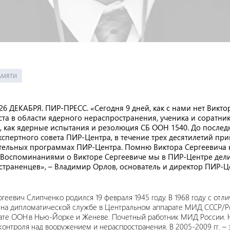
АМЯТИ
6 ДЕКАБРЯ. ПИР-ПРЕСС. «Сегодня 9 дней, как с нами нет Викт
та в области ядерного нераспространения, ученика и соратника
 как ядерные испытания и резолюция СБ ООН 1540. До послед
спертного совета ПИР-Центра, в течение трех десятилетий пр
тельных программах ПИР-Центра. Помню Виктора Сергеевича ка
 Воспоминаниями о Викторе Сергеевиче мы в ПИР-Центре де
траненцев», – Владимир Орлов, основатель и директор ПИР-Ц
ргеевич Слипченко родился 19 февраля 1945 году. В 1968 году с от
 на дипломатической службе в Центральном аппарате МИД СССР/Росс
ате ООН в Нью-Йорке и Женеве. Почетный работник МИД России. Н
контроля над вооружением и нераспространения. В 2005-2009 гг. 