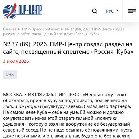
РУС
Главная
ПИР-Пресс сообщает
№ 37 (89), 2026. ПИР-Центр создал
раздел на сайте, посвященный спецтеме «Россия–Куба»
№ 37 (89), 2026. ПИР-Центр создал раздел на
сайте, посвященный спецтеме «Россия–Куба»
3 июля 2026
КУБА
МОСКВА. 3 ИЮЛЯ 2026. ПИР-ПРЕСС. «Неопытному легко
обознаться, приняв Кубу за податливого, подсевшего на
cultura de propina
(«культуру чаевых») младшего партнера.
На самом деле Куба – себе на уме. Ей можно и должно
сочувствовать из-за этой отвратительной «политики
удушения», которую взял на вооружение её безудержный
северный сосед. Но не надо осыпать её подаяниями, пусть
даже нефтяными, и оплакивать так, будто она безнадежно