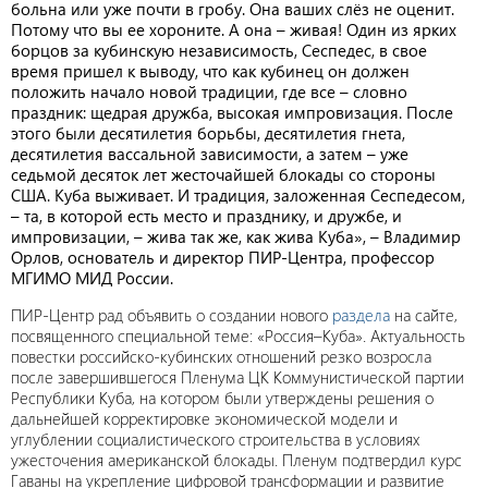
больна или уже почти в гробу. Она ваших слёз не оценит.
Потому что вы ее хороните. А она – живая! Один из ярких
борцов за кубинскую независимость, Сеспедес, в свое
время пришел к выводу, что как кубинец он должен
положить начало новой традиции, где все – словно
праздник: щедрая дружба, высокая импровизация. После
этого были десятилетия борьбы, десятилетия гнета,
десятилетия вассальной зависимости, а затем – уже
седьмой десяток лет жесточайшей блокады со стороны
США. Куба выживает. И традиция, заложенная Сеспедесом,
– та, в которой есть место и празднику, и дружбе, и
импровизации, – жива так же, как жива Куба», – Владимир
Орлов, основатель и директор ПИР-Центра, профессор
МГИМО МИД России.
ПИР-Центр рад объявить о создании нового
раздела
на сайте,
посвященного специальной теме: «Россия–Куба». Актуальность
повестки российско-кубинских отношений резко возросла
после завершившегося Пленума ЦК Коммунистической партии
Республики Куба, на котором были утверждены решения о
дальнейшей корректировке экономической модели и
углублении социалистического строительства в условиях
ужесточения американской блокады. Пленум подтвердил курс
Гаваны на укрепление цифровой трансформации и развитие