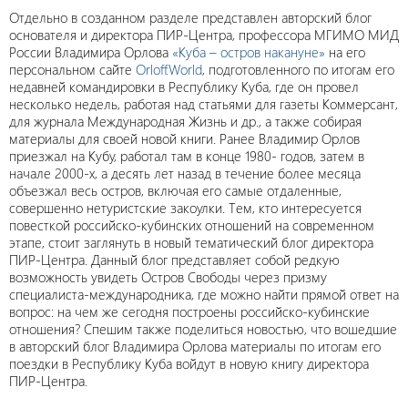
Отдельно в созданном разделе представлен авторский блог
основателя и директора ПИР-Центра, профессора МГИМО МИД
России Владимира Орлова
«Куба – остров накануне»
на его
персональном сайте
Orloff.World
, подготовленного по итогам его
недавней командировки в Республику Куба, где он провел
несколько недель, работая над статьями для газеты Коммерсант,
для журнала Международная Жизнь и др., а также собирая
материалы для своей новой книги. Ранее Владимир Орлов
приезжал на Кубу, работал там в конце 1980- годов, затем в
начале 2000-х, а десять лет назад в течение более месяца
объезжал весь остров, включая его самые отдаленные,
совершенно нетуристские закоулки. Тем, кто интересуется
повесткой российско-кубинских отношений на современном
этапе, стоит заглянуть в новый тематический блог директора
ПИР-Центра. Данный блог представляет собой редкую
возможность увидеть Остров Свободы через призму
специалиста-международника, где можно найти прямой ответ на
вопрос: на чем же сегодня построены российско-кубинские
отношения? Спешим также поделиться новостью, что вошедшие
в авторский блог Владимира Орлова материалы по итогам его
поездки в Республику Куба войдут в новую книгу директора
ПИР-Центра.