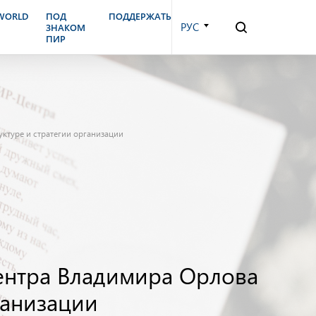
.WORLD
ПОД
ПОДДЕРЖАТЬ
РУС
ЗНАКОМ
ПИР
уктуре и стратегии организации
Центра Владимира Орлова
ганизации