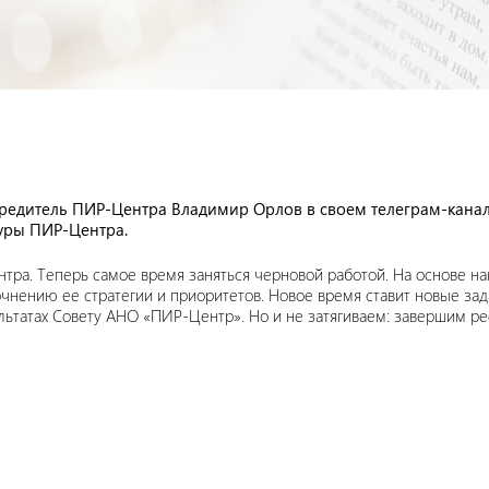
редитель ПИР-Центра Владимир Орлов в своем телеграм-кана
уры ПИР-Центра.
ра. Теперь самое время заняться черновой работой. На основе нак
очнению ее стратегии и приоритетов. Новое время ставит новые за
ультатах Совету АНО «ПИР-Центр». Но и не затягиваем: завершим р