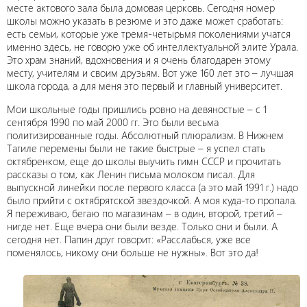
месте актового зала была домовая церковь. Сегодня номер
школы можно указать в резюме и это даже может сработать:
есть семьи, которые уже тремя-четырьмя поколениями учатся
именно здесь, не говорю уже об интеллектуальной элите Урала.
Это храм знаний, вдохновения и я очень благодарен этому
месту, учителям и своим друзьям. Вот уже 160 лет это – лучшая
школа города, а для меня это первый и главный университет.
Мои школьные годы пришлись ровно на девяностые – с 1
сентября 1990 по май 2000 гг. Это были весьма
политизированные годы. Абсолютный плюрализм. В Нижнем
Тагиле перемены были не такие быстрые – я успел стать
октябренком, еще до школы выучить гимн СССР и прочитать
рассказы о том, как Ленин письма молоком писал. Для
выпускной линейки после первого класса (а это май 1991 г.) надо
было прийти с октябрятской звездочкой. А моя куда-то пропала.
Я переживаю, бегаю по магазинам – в один, второй, третий –
нигде нет. Еще вчера они были везде. Только они и были. А
сегодня нет. Папин друг говорит: «Расслабься, уже все
поменялось, никому они больше не нужны». Вот это да!