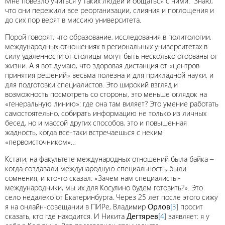
Мне повезло учиться у таких людей и общаться с ними. Знаю,
что они пережили все реорганизации, слияния и поглощения и
до сих пор верят в миссию университета.
Порой говорят, что образование, исследования в политологии,
международных отношениях в региональных университетах в
силу удаленности от столицы могут быть несколько оторваны от
жизни. А я вот думаю, что здоровая дистанция от «центров
принятия решений» весьма полезна и для прикладной науки, и
для подготовки специалистов. Это широкий взгляд и
возможность посмотреть со стороны, это меньше оглядок на
«генеральную линию»: где она там виляет? Это умение работать
самостоятельно, собирать информацию не только из личных
бесед, но и массой других способов, это и повышенная
жадность, когда все-таки встречаешься с неким
«первоисточником»…
Кстати, на факультете международных отношений была байка –
когда создавали международную специальность, были
сомнения, и кто-то сказал: «Зачем нам специалисты-
международники, мы их для Косулино будем готовить?». Это
село недалеко от Екатеринбурга. Через 25 лет после этого сижу
я на онлайн-совещании в ПИРе, Владимир
Орлов
[3]
просит
сказать, кто где находится. И Никита
Дегтярев
[4]
заявляет: я у