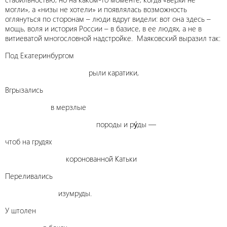
могли», а «низы не хотели» и появлялась возможность
оглянуться по сторонам – люди вдруг видели: вот она здесь –
мощь, воля и история России – в базисе, в ее людях, а не в
витиеватой многословной надстройке. Маяковский выразил так:
Под Екатеринбургом
рыли каратики,
Вгрызались
в мерзлые
породы и ру́ды —
чтоб на грудях
коронованной Катьки
Переливались
изумруды.
У штолен