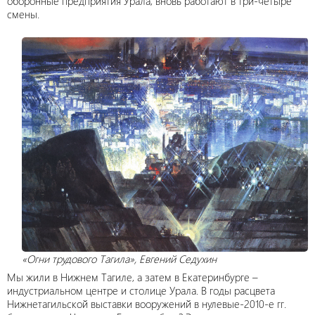
оборонные предприятия Урала, вновь работают в три-четыре
смены.
«Огни трудового Тагила», Евгений Седухин
Мы жили в Нижнем Тагиле, а затем в Екатеринбурге –
индустриальном центре и столице Урала. В годы расцвета
Нижнетагильской выставки вооружений в нулевые-2010-е гг.