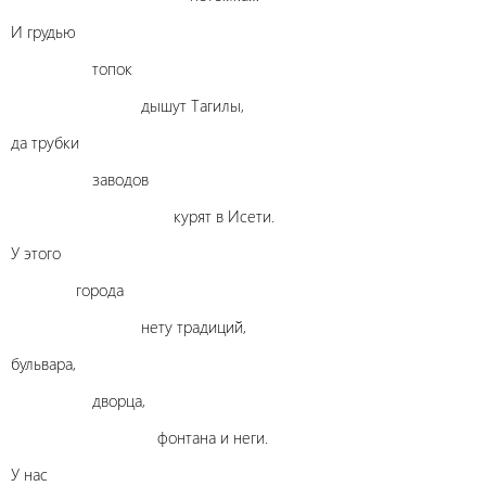
И грудью
топок
дышут Тагилы,
да трубки
заводов
курят в Исети.
У этого
города
нету традиций,
бульвара,
дворца,
фонтана и неги.
У нас