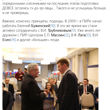
порядочными союзниками на последних этапах подготовки
ДОВСЕ остались гэ-дэ-эр-овцы… Такого и не услышишь больше,
и не проверишь.
Важнее, конечно, принципы, подходы. В 2009 г. в ПИРе начал
работать Евгений
Бужинский
[10]
. В это же время мы стали
активно сотрудничать с В.И.
Трубниковым
[11]
. Уже много лет
дружили с ПИР-Центром Е.П.
Маслин
[12]
,
В.Ф.
Лата
[13]
, В.И.
Есин
[14]
и другие «большие» люди.