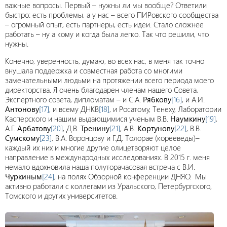
важные вопросы. Первый – нужны ли мы вообще? Ответили
быстро: есть проблемы, а у нас – всего ПИРовского сообщества
– огромный опыт, есть партнеры, есть идеи. Стало сложнее
работать – ну а кому и когда была легко. Так что решили, что
нужны.
Конечно, уверенность, думаю, во всех нас, в меня так точно
внушала поддержка и совместная работа со многими
замечательными людьми на протяжении всего периода моего
директорства. Я очень благодарен членам нашего Совета,
Экспертного совета, дипломатам – и С.А.
Рябкову
[16]
, и А.И.
Антонову
[17]
, и всему ДНКВ
[18]
, и Росатому, Тенеху, Лаборатории
Касперского и нашим выдающимися ученым В.В.
Наумкину
[19]
,
А.Г.
Арбатову
[20]
, Д.В.
Тренину
[21]
, А.В.
Кортунову
[22]
, В.В.
Сумскому
[23]
, В.А. Воронцову и Г.Д. Толорае (корееведы)–
каждый их них и многие другие олицетворяют целое
направление в международных исследованиях. В 2015 г. меня
немало вдохновила наша полуторачасовая встреча с В.И.
Чуркиным
[24]
, на полях Обзорной конференции ДНЯО. Мы
активно работали с коллегами из Уральского, Петербургского,
Томского и других университетов.