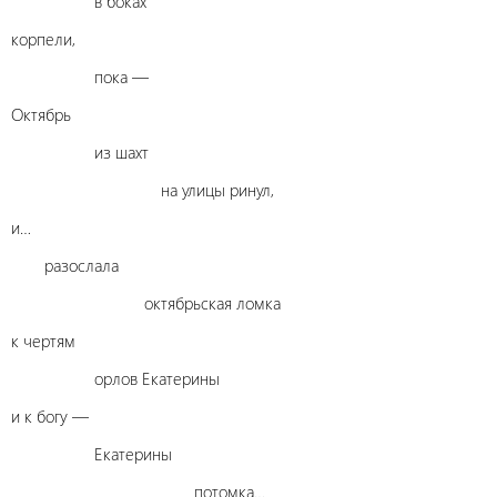
в боках
корпели,
пока —
Октябрь
из шахт
на улицы ринул,
и…
разослала
октябрьская ломка
к чертям
орлов Екатерины
и к богу —
Екатерины
потомка…