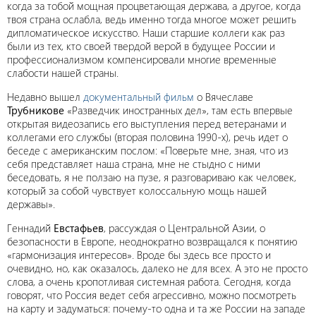
когда за тобой мощная процветающая держава, а другое, когда
твоя страна ослабла, ведь именно тогда многое может решить
дипломатическое искусство. Наши старшие коллеги как раз
были из тех, кто своей твердой верой в будущее России и
профессионализмом компенсировали многие временные
слабости нашей страны.
Недавно вышел
документальный фильм
о Вячеславе
Трубникове
«Разведчик иностранных дел», там есть впервые
открытая видеозапись его выступления перед ветеранами и
коллегами его службы (вторая половина 1990-х), речь идет о
беседе с американским послом: «Поверьте мне, зная, что из
себя представляет наша страна, мне не стыдно с ними
беседовать, я не ползаю на пузе, я разговариваю как человек,
который за собой чувствует колоссальную мощь нашей
державы».
Геннадий
Евстафьев
, рассуждая о Центральной Азии, о
безопасности в Европе, неоднократно возвращался к понятию
«гармонизация интересов». Вроде бы здесь все просто и
очевидно, но, как оказалось, далеко не для всех. А это не просто
слова, а очень кропотливая системная работа. Сегодня, когда
говорят, что Россия ведет себя агрессивно, можно посмотреть
на карту и задуматься: почему-то одна и та же России на западе