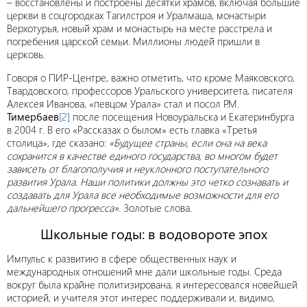
– восстановлены и построены десятки храмов, включая большие
церкви в соцгородках Тагилстроя и Уралмаша, монастыри
Верхотурья, новый храм и монастырь на месте расстрела и
погребения царской семьи. Миллионы людей пришли в
церковь.
Говоря о ПИР-Центре, важно отметить, что кроме Маяковского,
Твардовского, профессоров Уральского университета, писателя
Алексея Иванова, «певцом Урала» стал и посол Р.М.
Тимербаев
[2]
после посещения Новоуральска и Екатеринбурга
в 2004 г. В его «Рассказах о былом» есть главка «Третья
столица», где сказано:
«Будущее страны, если она на века
сохранится в качестве единого государства, во многом будет
зависеть от благополучия и неуклонного поступательного
развития Урала. Наши политики должны это четко сознавать и
создавать для Урала все необходимые возможности для его
дальнейшего прогресса»
. Золотые слова.
Школьные годы: в водовороте эпох
Импульс к развитию в сфере общественных наук и
международных отношений мне дали школьные годы. Среда
вокруг была крайне политизирована, я интересовался новейшей
историей, и учителя этот интерес поддерживали и, видимо,