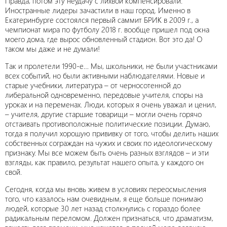
Правда, потом эту неудачу с лихвой компенсировали.
Иностранные лидеры зачастили в наш город. Именно в
Екатеринбурге состоялся первый саммит БРИК в 2009 г., а
чемпионат мира по футболу 2018 г. вообще пришел под окна
моего дома, где вырос обновленный стадион. Вот это да! О
таком мы даже и не думали!
Так и пролетели 1990-е… Мы, школьники, не были участниками
всех событий, но были активными наблюдателями. Новые и
старые учебники, литература – от черносотенной до
либеральной одновременно, передовые учителя, споры на
уроках и на переменах. Люди, которых я очень уважал и ценил,
– учителя, другие старшие товарищи – могли очень горячо
отстаивать противоположные политические позиции. Думаю,
тогда я получил хорошую прививку от того, чтобы делить наших
собственных сограждан на чужих и своих по идеологическому
признаку. Мы все можем быть очень разных взглядов – и эти
взгляды, как правило, результат нашего опыта, у каждого он
свой.
Сегодня, когда мы вновь живем в условиях переосмысления
того, что казалось нам очевидным, я еще больше понимаю
людей, которые 30 лет назад столкнулись с гораздо более
радикальным переломом. Должен признаться, что драматизм,