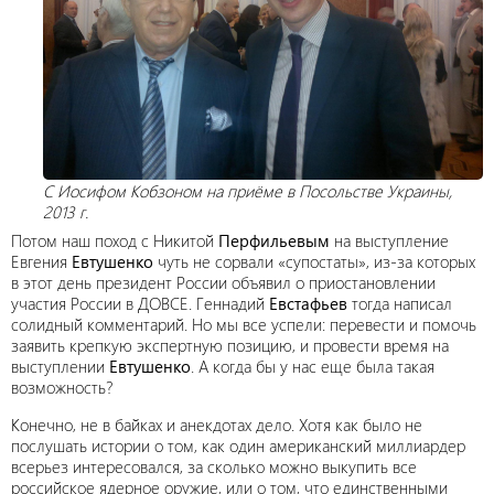
С Иосифом Кобзоном на приёме в Посольстве Украины,
2013 г.
Потом наш поход с Никитой
Перфильевым
на выступление
Евгения
Евтушенко
чуть не сорвали «супостаты», из-за которых
в этот день президент России объявил о приостановлении
участия России в ДОВСЕ. Геннадий
Евстафьев
тогда написал
солидный комментарий. Но мы все успели: перевести и помочь
заявить крепкую экспертную позицию, и провести время на
выступлении
Евтушенко
. А когда бы у нас еще была такая
возможность?
Конечно, не в байках и анекдотах дело. Хотя как было не
послушать истории о том, как один американский миллиардер
всерьез интересовался, за сколько можно выкупить все
российское ядерное оружие, или о том, что единственными