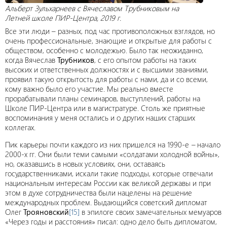
Альберт Зульхарнеев с Вячеславом Трубниковым на
Летней школе ПИР-Центра, 2019 г.
Все эти люди – разных, под час противоположных взглядов, но
очень профессиональные, знающие и открытые для работы с
обществом, особенно с молодежью. Было так неожиданно,
когда Вячеслав
Трубников
, с его опытом работы на таких
высоких и ответственных должностях и с высшими званиями,
проявил такую открытость для работы с нами, да и со всеми,
кому важно было его участие. Мы реально вместе
прорабатывали планы семинаров, выступлений, работы на
Школе ПИР-Центра или в магистратуре. Столь же приятные
воспоминания у меня остались и о других наших старших
коллегах.
Пик карьеры почти каждого из них пришелся на 1990-е
–
начало
2000-х гг. Они были теми самыми «солдатами холодной войны»,
но, оказавшись в новых условиях, они, оставаясь
государственниками, искали такие подходы, которые отвечали
национальным интересам России как великой державы и при
этом в духе сотрудничества были нацелены на решение
международных проблем. Выдающийся советский дипломат
Олег
Трояновский
[15]
в эпилоге своих замечательных мемуаров
«Через годы и расстояния» писал: одно дело быть дипломатом,