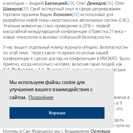
и молодые – Андрей
Баклицкий
[29]
, Олег
Демидов
[30]
, Олег
Шакиров
[31]
. Свой экспертный опыт в сфере регулирования
торговли оружием Вадим
Козюлин
[32]
использовал для
разработки новой темы смертоносных автономных систем (САС).
Этапным моментом стало проведение в 2016 г. первой
масштабной международной конференции «Повестка 21 века –
новые технологии и вызовы глобальной безопасности».
У нас вышел отдельный номер журнала «Индекс Безопасности»
по этой теме. Через какое-то время по итогам нашей
конференции я сделал доклад на конференции в ИМЭМО. Было
приятно, когда несколько человек, включая таких людей, как
В.И.
Трубников
и А.А.
Дынкин
[33]
, дали этому докладу весьма
высокую оценку.
Мы используем файлы cookie для
Магистратура «на троих»
улучшения вашего взаимодействия с
Другой приоритет – наша образовательная программа. Занятия в
сайтом.
Подробнее
Школе ПИР-Центра начинались в 9 утра и заканчивались в 9
вечера, и так на протяжении двух недель… Тогда я понял, что
Хорошо
хватит мучать молодых специалистов, а нашему пылу и
экспертному пулу надо дать какой-то еще выход. Двух недель
явно мало. Два года будет в самый раз. В конце 2012 г. по пути из
Москвы в Сан-Франциско мы с Владимиром
Орловым