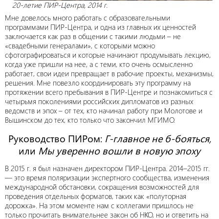
20-летие ПИР-Центра, 2014 г.
Мне довелось много работать с образовательными
программами ПИР-Центра, и одна из главных их ценностей
заключается как раз в общении с такими людьми – не
«свадебными генералами», с которыми можно
сфотографироваться и которые начинают продумывать лекцию,
когда уже пришли на нее, а с теми, кто очень осмысленно
работает, свои идеи превращает в рабочие проекты, механизмы,
решения. Мне повезло координировать эту программу на
протяжении всего пребывания в ПИР-Центре и познакомиться с
четырьмя поколениями российских дипломатов из разных
ведомств и эпох – от тех, кто начинал работу при Молотове и
Вышинском до тех, кто только что закончил МГИМО.
Руководство ПИРом:
Г-главное не б-бояться,
или
Мы уверенно вошли в новую эпоху
В 2015 г. я был назначен директором ПИР-Центра. 2014–2015 гг.
— это время поляризации экспертного сообщества, изменения
международной обстановки, сокращения возможностей для
проведения отдельных форматов, таких как «полуторная
дорожка». На этом моменте нам с коллегами пришлось не
только прочитать внимательнее закон об НКО, но и ответить на