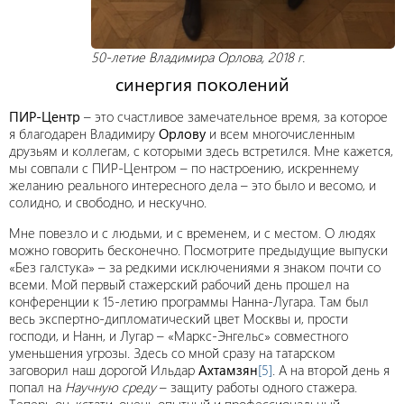
50-летие Владимира Орлова, 2018 г.
синергия поколений
ПИР-Центр
– это счастливое замечательное время, за которое
я благодарен Владимиру
Орлову
и всем многочисленным
друзьям и коллегам, с которыми здесь встретился. Мне кажется,
мы совпали с ПИР-Центром – по настроению, искреннему
желанию реального интересного дела – это было и весомо, и
солидно, и свободно, и нескучно.
Мне повезло и с людьми, и с временем, и с местом. О людях
можно говорить бесконечно. Посмотрите предыдущие выпуски
«Без галстука» – за редкими исключениями я знаком почти со
всеми. Мой первый стажерский рабочий день прошел на
конференции к 15-летию программы Нанна-Лугара. Там был
весь экспертно-дипломатический цвет Москвы и, прости
господи, и Нанн, и Лугар – «Маркс-Энгельс» совместного
уменьшения угрозы. Здесь со мной сразу на татарском
заговорил наш дорогой Ильдар
Ахтамзян
[5]
. А на второй день я
попал на
Научную среду
– защиту работы одного стажера.