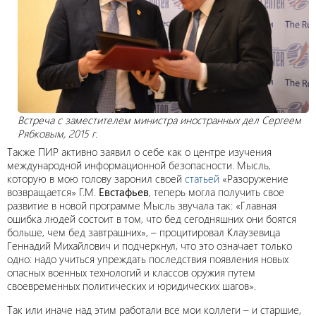
Встреча с заместителем министра иностранных дел Сергеем
Рябковым, 2015 г.
Также ПИР активно заявил о себе как о центре изучения
международной информационной безопасности. Мысль,
которую в мою голову заронил своей
статьей
«Разоружение
возвращается» Г.М.
Евстафьев
, теперь могла получить свое
развитие в новой программе Мысль звучала так: «Главная
ошибка людей состоит в том, что бед сегодняшних они боятся
больше, чем бед завтрашних», – процитировал Клаузевица
Геннадий Михайлович и подчеркнул, что это означает только
одно: надо учиться упреждать последствия появления новых
опасных военных технологий и классов оружия путем
своевременных политических и юридических шагов».
Так или иначе над этим работали все мои коллеги – и старшие,