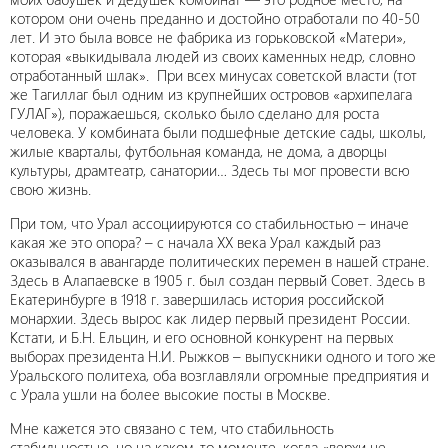
котором они очень преданно и достойно отработали по 40-50
лет. И это была вовсе не фабрика из горьковской «Матери»,
которая «выкидывала людей из своих каменных недр, словно
отработанный шлак». При всех минусах советской власти (тот
же Тагиллаг был одним из крупнейших островов «архипелага
ГУЛАГ»), поражаешься, сколько было сделано для роста
человека. У комбината были подшефные детские сады, школы,
жилые кварталы, футбольная команда, не дома, а дворцы
культуры, драмтеатр, санатории… Здесь ты мог провести всю
свою жизнь.
При том, что Урал ассоциируются со стабильностью – иначе
какая же это опора? – с начала XX века Урал каждый раз
оказывался в авангарде политических перемен в нашей стране.
Здесь в Алапаевске в 1905 г. был создан первый Совет. Здесь в
Екатеринбурге в 1918 г. завершилась история российской
монархии. Здесь вырос как лидер первый президент России.
Кстати, и Б.Н. Ельцин, и его основной конкурент на первых
выборах президента Н.И. Рыжков – выпускники одного и того же
Уральского политеха, оба возглавляли огромные предприятия и
с Урала ушли на более высокие посты в Москве.
Мне кажется это связано с тем, что стабильность
стабильностью, но на каком-то моменте, когда «верхи не