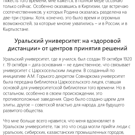
тяжесть того времени, мне кажется, в полной мере осознаю
только сейчас. Особенно оказавшись в Киргизии, где встречаю
соотечественников, у которых Родина оказалась разделена на
две-три страны. Хотя, конечно, это было время и огромных
возможностей, за которые многие ухватились – и в России, и в
Кыргызстане.
Уральский университет: на «здоровой
дистанции» от центров принятия решений
Уральский университет, где я учился, был создан 19 октября 1920
г. 19 октября – дата основания – не единственное, что связывает
университет с Царскосельским лицеем. В созданный по
инициативе А.М. Горького декретом Совнаркома университет
была передана библиотека Царкосельского лицея, ставшая
основой для университетской библиотеки того времени. Но в
остальном, особенно в своем происхождении, это
противоположные заведения. Одно было создано царем для
элиты, другое – советской властью для народа, для будущего
развитого общества.
Что мне больше всего нравится, что меня вдохновляет в
Уральском университете, так это что сюда могли прийти люди с
уральских, сибирских, казахстанских промышленных городов,