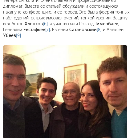
Теперь он, кстати, очень опытный и профессиональный
дипломат. Вместе со статьей обсуждали и состоявшуюся
накануне конференцию, и ее героев. Это была феерия точных
наблюдений, острых умозаключений, тонкой иронии. Защиту
вел Антон
Хлопков
[6]
, а участвовали Роланд
Тимербаев
,
Геннадий
Евстафьев
[7]
, Евгений
Сатановский
[8]
и Алексей
Убеев
[9]
.