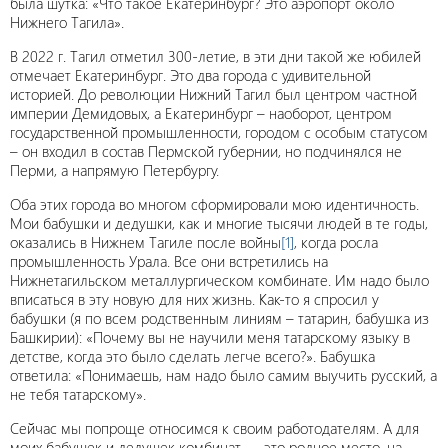
была шутка: «Что такое Екатеринбург? Это аэропорт около
Нижнего Тагила».
В 2022 г. Тагил отметил 300-летие, в эти дни такой же юбилей
отмечает Екатеринбург. Это два города с удивительной
историей. До революции Нижний Тагил был центром частной
империи Демидовых, а Екатеринбург – наоборот, центром
государственной промышленности, городом с особым статусом
– он входил в состав Пермской губернии, но подчинялся не
Перми, а напрямую Петербургу.
Оба этих города во многом сформировали мою идентичность.
Мои бабушки и дедушки, как и многие тысячи людей в те годы,
оказались в Нижнем Тагиле после войны
[1]
, когда росла
промышленность Урала. Все они встретились на
Нижнетагильском металлургическом комбинате. Им надо было
вписаться в эту новую для них жизнь. Как-то я спросил у
бабушки (я по всем родственным линиям – татарин, бабушка из
Башкирии): «Почему вы не научили меня татарскому языку в
детстве, когда это было сделать легче всего?». Бабушка
ответила: «Понимаешь, нам надо было самим выучить русский, а
не тебя татарскому».
Сейчас мы попроще относимся к своим работодателям. А для
моих бабушек и дедушек комбинат — это родное место, на