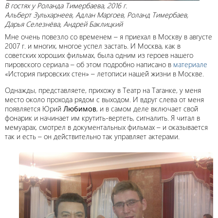
В гостях у Роланда Тимербаева, 2016 г.
Альберт Зульхарнеев, Адлан Маргоев, Роланд Тимербаев,
Дарья Селезнёва, Андрей Баклицкий
Мне очень повезло со временем – я приехал в Москву в августе
2007 г. и многих, многое успел застать. И Москва, как в
советских хороших фильмах, была одним из героев нашего
пировского сериала – об этом подробно написано в
материале
«История пировских стен» – летописи нашей жизни в Москве.
Однажды, представляете, прихожу в Театр на Таганке, у меня
место около прохода рядом с выходом. И вдруг слева от меня
появляется Юрий
Любимов
, и в самом деле включает свой
фонарик и начинает им крутить-вертеть, сигналить. Я читал в
мемуарах, смотрел в документальных фильмах – и оказывается
так и есть – он действительно так управляет актерами.