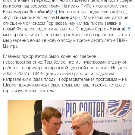
блистательный переводчик, но и свидетель целой эпохи в сфере
контроля над вооружениями. На полях ПИРа я познакомился с
Владимиром
Легойдой
[26]
. Много лет нас поддерживал фонд
«Русский мир» и Вячеслав
Никонов
[27]
. Мы наладили рабочие
отношения с Фондом Горчакова, научились писать заявки в
новый Фонд президентских грантов. С подачи Сергея
Уткина
[28]
мы поработали и с Центром стратегических разработок. Так что
мы уверенно вошли в новую эпоху и третье десятилетие ПИР-
Центра.
Главным приоритетом было, конечно, ядерное
нераспространение. Тем более, что мы чувствовали отдачу от
работы – например, по иранской ядерной программе. Но уже с
2006 – 2007 гг. ПИР-Центр активно работал и по другим
направлениям, дала плоды и образовательная программа – на
Школе прокачивались новые темы, мы нашли ребят, которые
горят изучением этих тем.