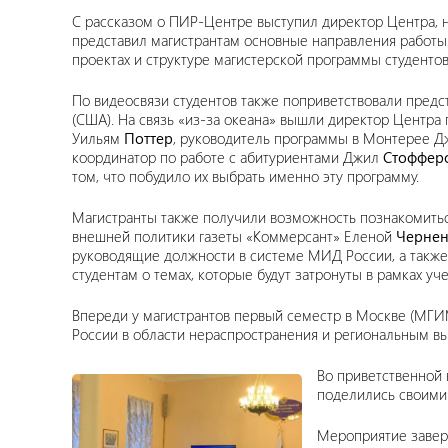
С рассказом о ПИР-Центре выступил директор Центра,
представил магистрантам основные направления работы
проектах и структуре магистерской программы студент
По видеосвязи студентов также поприветствовали пред
(США). На связь «из-за океана» вышли директор Центр
Уильям
Поттер
, руководитель программы в Монтерее 
координатор по работе с абитуриентами Джил
Стоффер
том, что побудило их выбрать именно эту программу.
Магистранты также получили возможность познакомить
внешней политики газеты «Коммерсант» Еленой
Чернен
руководящие должности в системе МИД России, а такж
студентам о темах, которые будут затронуты в рамках уч
Впереди у магистрантов первый семестр в Москве (МГИ
России в области нераспространения и региональным в
Во приветственной
поделились своими
Мероприятие завер