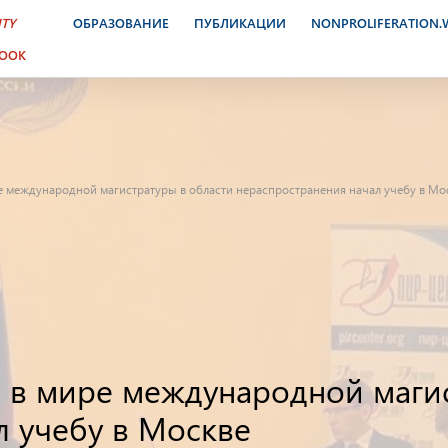
ITY
ОБРАЗОВАНИЕ
ПУБЛИКАЦИИ
NONPROLIFERATION
BOOK
е международной магистратуры в области нераспространения начал учебу в Мо
 в мире международной магис
л учебу в Москве