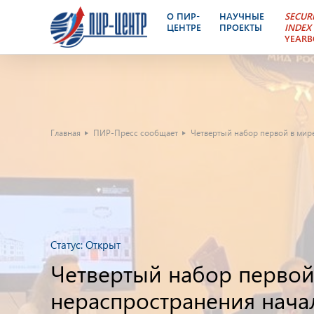
О ПИР-
НАУЧНЫЕ
SECUR
ЦЕНТРЕ
ПРОЕКТЫ
INDEX
YEAR
Главная
ПИР-Пресс сообщает
Четвертый набор первой в мир
Статус:
Открыт
Четвертый набор первой
нераспространения нача