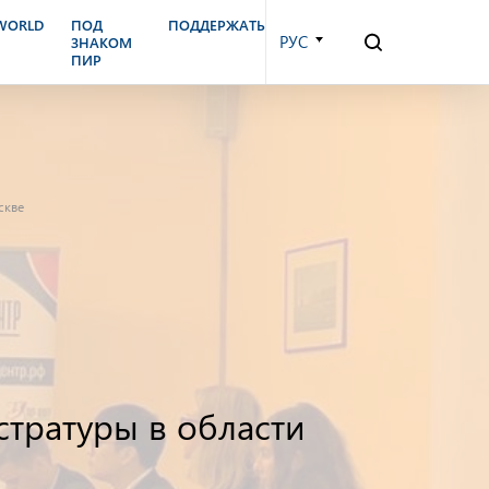
.WORLD
ПОД
ПОДДЕРЖАТЬ
РУС
ЗНАКОМ
ПИР
скве
тратуры в области