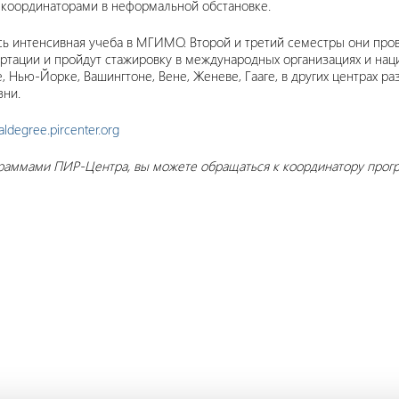
 координаторами в неформальной обстановке.
сь интенсивная учеба в МГИМО. Второй и третий семестры они прове
ртации и пройдут стажировку в международных организациях и нац
, Нью-Йорке, Вашингтоне, Вене, Женеве, Гааге, в других центрах р
ни.
aldegree.pircenter.org
граммами ПИР-Центра, вы можете обращаться к координатору про