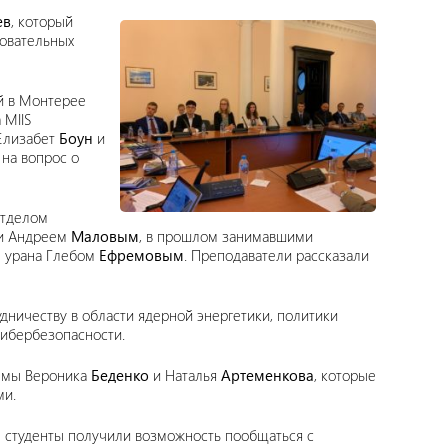
ев
, который
зовательных
й в Монтерее
 MIIS
 Елизабет
Боун
и
 на вопрос о
отделом
и Андреем
Маловым
, в прошлом занимавшими
ю урана Глебом
Ефремовым
. Преподаватели рассказали
ничеству в области ядерной энергетики, политики
кибербезопасности.
аммы Вероника
Беденко
и Наталья
Артеменкова
, которые
ми.
 студенты получили возможность пообщаться с