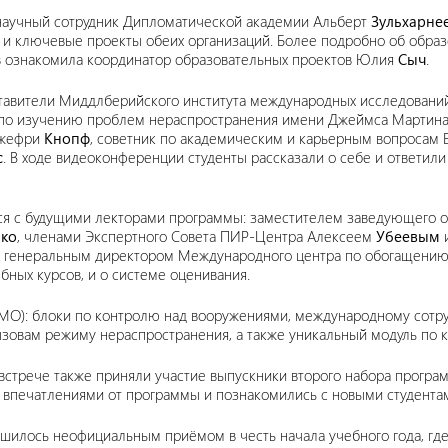
 научный сотрудник Дипломатической академии Альберт
Зульхарне
 и ключевые проекты обеих организаций. Более подробно об обра
ов ознакомила координатор образовательных проектов Юлия
Сыч
.
ставители Миддлберийского института международных исследовани
а по изучению проблем нераспространения имени Джеймса Мартина
Джефри
Кнопф
, советник по академическим и карьерным вопросам
с
. В ходе видеоконференции студенты рассказали о себе и ответили
ся с будущими лекторами программы: заместителем заведующего 
ко
, членами Экспертного Совета ПИР-Центра Алексеем
Убеевым
е генеральным директором Международного центра по обогащени
ебных курсов, и о системе оценивания.
МО): блоки по контролю над вооружениями, международному сотруд
ызовам режиму нераспространения, а также уникальный модуль по 
 встрече также приняли участие выпускники второго набора прогр
 впечатлениями от программы и познакомились с новыми студента
шилось неофициальным приёмом в честь начала учебного года, где