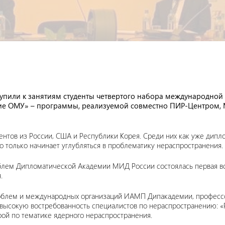
упили к занятиям студенты четвертого набора международной
ение ОМУ» – программы, реализуемой совместно ПИР-Центром
удентов из России, США и Республики Корея. Среди них как уже д
о только начинает углубляться в проблематику нераспространения.
облем Дипломатической Академии МИД России состоялась первая вс
.
проблем и международных организаций ИАМП Дипакадемии, профе
высокую востребованность специалистов по нераспространению: «Раб
ой по тематике ядерного нераспространения.