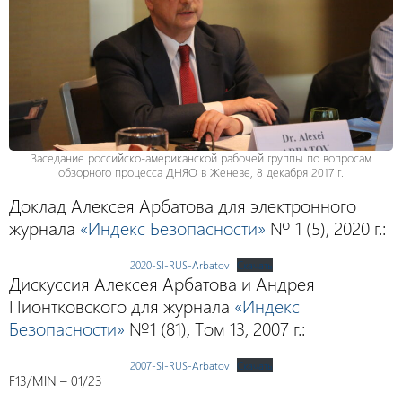
Заседание российско-американской рабочей группы по вопросам
обзорного процесса ДНЯО в Женеве, 8 декабря 2017 г.
Доклад Алексея Арбатова для электронного
журнала
«Индекс Безопасности»
№ 1 (5), 2020 г.:
2020-SI-RUS-Arbatov
Скачать
Дискуссия Алексея Арбатова и Андрея
Пионтковского для журнала
«Индекс
Безопасности»
№1 (81), Том 13, 2007 г.:
2007-SI-RUS-Arbatov
Скачать
F13/MIN – 01/23