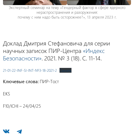
Экспертный семинар на тему «Гендерный фактор в сфере ядерного
нераспространения и разоружения:
почему с ним надо быть осторожнее?», 13 апреля 2023 г.
Доклад Дмитрия Стефановича для серии
научных записок ПИР-Центра
«Индекс
Безопасности»
. 2021. № 3 (18). С. 11-14.
21-01-22-INF-SI-INT-№3-18-2021-2
Скачать
Ключевые слова:
ПИР-Тост
EKS
F10/ICHI – 24/04/25