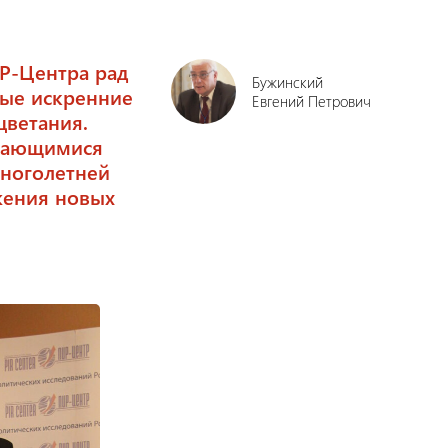
Р-Центра рад
Бужинский
мые искренние
Евгений Петрович
цветания.
инающимися
ноголетней
жения новых