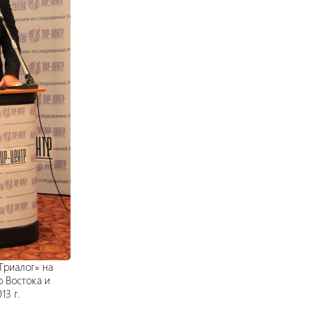
Триалог» на
 Востока и
13 г.