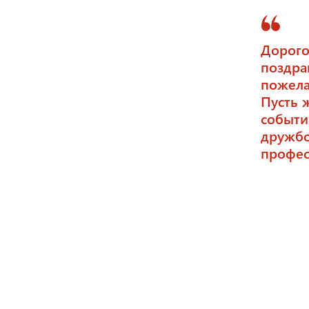
Дорого
поздра
пожела
Пусть 
событи
дружбо
профес