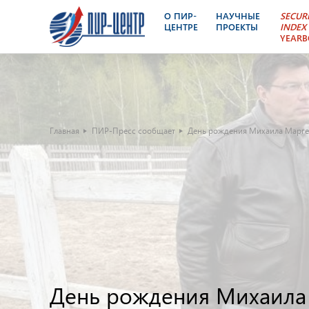
О ПИР-
НАУЧНЫЕ
SECUR
ЦЕНТРЕ
ПРОЕКТЫ
INDEX
YEAR
Главная
ПИР-Пресс сообщает
День рождения Михаила Марге
День рождения Михаила