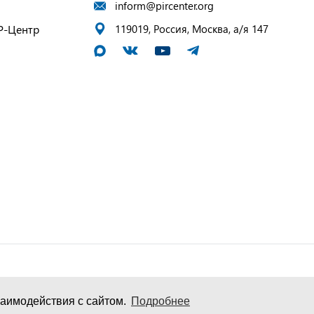
inform@pircenter.org
Р-Центр
119019, Россия, Москва, а/я 147
аимодействия с сайтом.
Подробнее
и персональных данных