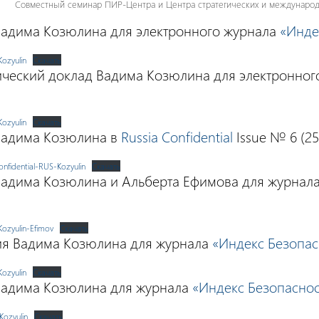
Совместный семинар ПИР-Центра и Центра стратегических и международны
Вадима Козюлина для электронного журнала
«Инде
ozyulin
Скачать
ческий доклад Вадима Козюлина для электронно
ozyulin
Скачать
Вадима Козюлина в
Russia Confidential
Issue № 6 (256)
onfidential-RUS-Kozyulin
Скачать
Вадима Козюлина и Альберта Ефимова для журнал
ozyulin-Efimov
Скачать
ия Вадима Козюлина для журнала
«Индекс Безопас
ozyulin
Скачать
Вадима Козюлина для журнала
«Индекс Безопаснос
Kozyulin
Скачать