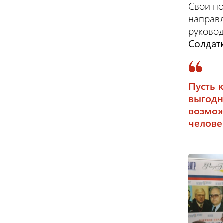
Свои п
направл
руковод
Солдат
Пусть 
выгодн
возмож
челове