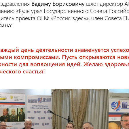
оздравления
Вадиму Борисовичу
шлет директор А
ению «Культура» Государственного Совета Российс
итель проекта ОНФ «Россия здесь», член Совета 
кина
:
каждый день деятельности знаменуется успех
ыми компромиссами. Пусть открываются нов
ности для воплощения идей. Желаю здоровья
ческого счастья!