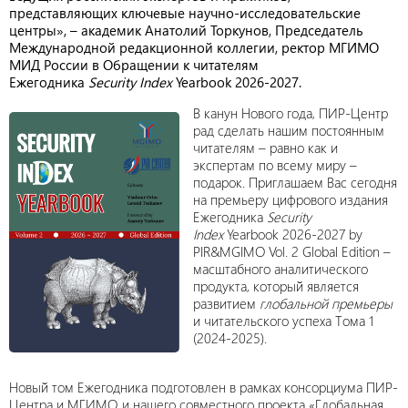
представляющих ключевые научно-исследовательские
центры», – академик Анатолий Торкунов, Председатель
Международной редакционной коллегии, ректор МГИМО
МИД России в Обращении к читателям
Ежегодника
Security Index
Yearbook 2026-2027.
В канун Нового года, ПИР-Центр
рад сделать нашим постоянным
читателям – равно как и
экспертам по всему миру –
подарок. Приглашаем Вас сегодня
на премьеру цифрового издания
Ежегодника
Security
Index
Yearbook 2026-2027 by
PIR&MGIMO Vol. 2 Global Edition –
масштабного аналитического
продукта, который является
развитием
глобальной премьеры
и читательского успеха Тома 1
(2024-2025).
Новый том Ежегодника подготовлен в рамках консорциума ПИР-
Центра и МГИМО, и нашего совместного проекта «Глобальная