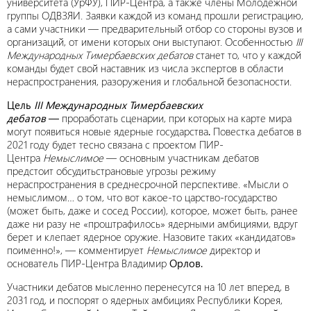
университета (УрФУ), ПИР-Центра, а также члены Молодежной
группы ОДВЗЯИ. Заявки каждой из команд прошли регистрацию,
а сами участники — предварительный отбор со стороны вузов и
организаций, от имени которых они выступают. Особенностью
III
Международных Тимербаевских дебатов
станет то, что у каждой
команды будет свой наставник из числа экспертов в области
нераспространения, разоружения и глобальной безопасности.
Цель
III
Международных Тимербаевских
дебатов
—
проработать сценарии, при которых на карте мира
могут появиться новые ядерные государства
.
Повестка дебатов в
2021 году будет тесно связана с проектом ПИР-
Центра
Немыслимое
— основным участникам дебатов
предстоит обсудитьстрановые угрозы режиму
нераспространения в среднесрочной перспективе. «Мысли о
немыслимом… о том, что вот какое-то царство-государство
(может быть, даже и сосед России), которое, может быть, ранее
даже ни разу не «проштрафилось» ядерными амбициями, вдруг
берет и клепает ядерное оружие. Назовите таких «кандидатов»
поименно!», — комментирует
Немыслимое
директор и
основатель ПИР-Центра Владимир
Орлов.
Участники дебатов мысленно перенесутся на 10 лет вперед, в
2031 год, и поспорят о ядерных амбициях Республики Корея,