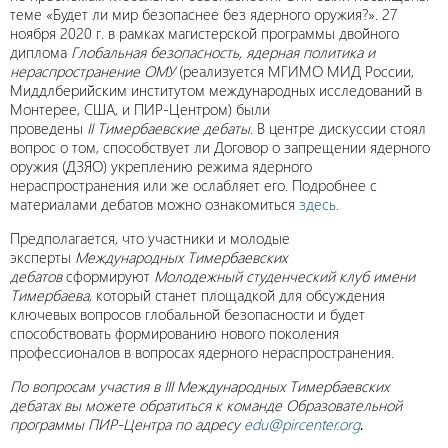
теме «Будет ли мир безопаснее без ядерного оружия?». 27
ноября 2020 г. в рамках магистерской программы двойного
диплома
Глобальная безопасность, ядерная политика и
нераспространение ОМУ
(реализуется МГИМО МИД России,
Миддлберийским институтом международных исследований в
Монтерее, США, и ПИР-Центром) были
проведены
II Тимербаевские дебаты
. В центре дискуссии стоял
вопрос о том, способствует ли Договор о запрещении ядерного
оружия (ДЗЯО) укреплению режима ядерного
нераспространения или же ослабляет его. Подробнее с
материалами дебатов можно ознакомиться
здесь
.
Предполагается, что участники и молодые
эксперты
Международных Тимербаевских
дебатов
сформируют
Молодежный студенческий клуб имени
Тимербаева
, который станет площадкой для обсуждения
ключевых вопросов глобальной безопасности и будет
способствовать формированию нового поколения
профессионалов в вопросах ядерного нераспространения.
По вопросам участия в III Международных Тимербаевских
дебатах вы можете обратиться к команде Образовательной
программы ПИР-Центра по адресу
edu@
pircenter.
org
.