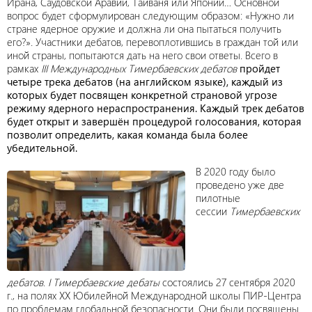
Ирана, Саудовской Аравии, Тайваня или Японии… Основной
вопрос будет сформулирован следующим образом: «Нужно ли
стране ядерное оружие и должна ли она пытаться получить
его?». Участники дебатов, перевоплотившись в граждан той или
иной страны, попытаются дать на него свои ответы. Всего в
рамках
III Международных Тимербаевских дебатов
пройдет
четыре трека дебатов (на английском языке), каждый из
которых будет посвящен конкретной страновой угрозе
режиму ядерного нераспространения. Каждый трек дебатов
будет открыт и завершён процедурой голосования, которая
позволит определить, какая команда была более
убедительной.
В 2020 году было
проведено уже две
пилотные
сессии
Тимербаевских
дебатов
.
I
Тимербаевские дебаты
состоялись 27 сентября 2020
г., на полях ХХ Юбилейной Международной школы ПИР-Центра
по проблемам глобальной безопасности. Они были посвящены