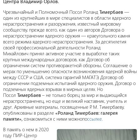
Центра Владимир Орлов.
Чрезвычайный и Полномочный Посол Роланд
Тимербаев
—
один из крупнейших в мире специалистов в области ядерного
нераспространения и разоружения, известный мировому
сообществу, прежде всего, как один из авторов Договора о
нераспространении ядерного оружия — краеугольного камня
всего режима ядерного нераспространения. За десятилетия
своей профессиональной деятельности Роланд
Михайлович принял активное участие в выработке таких
крупных международных договоров, как Договор об
ограничении систем противоракетной обороны, Соглашение о
мерах по уменьшению опасности возникновения ядерной войны
между СССР и США, система гарантий МАГАТЭ, Договор об
ограничении подземных испытаний ядерного оружия, Договор о
подземных ядерных взрывах в мирных целях. Но
Посол
Тимербаев
– не только борец за мир и выдающийся
нераспространенец, но еще и великий наставник, учитель и
друг. Архивные материалы, посвященные Р. М. Тимербаеву,
опубликованы в разделе
«Роланд Тимербаев: галерея
памяти»,
ознакомиться с ними можнопо
ссылке
.
В память о нем в 2020
году ПИР-Центр