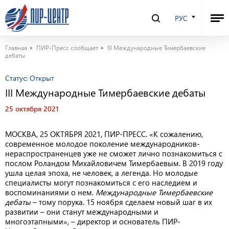
РУС
Главная
ПИР-Пресс сообщает
III Международные Тимербаевские
дебаты
Статус:
Открыт
III Международные Тимербаевские дебаты
25 октября 2021
МОСКВА, 25 ОКТЯБРЯ 2021, ПИР-ПРЕСС. «К сожалению,
современное молодое поколение международников-
нераспространенцев уже не сможет лично познакомиться с
послом Роландом Михайловичем Тимербаевым. В 2019 году
ушла целая эпоха, не человек, а легенда. Но молодые
специалисты могут познакомиться с его наследием и
воспоминаниями о нем.
Международные Тимербаевские
дебаты
– тому порука. 15 ноября сделаем новый шаг в их
развитии – они станут международными и
многоэтапными», – директор и основатель ПИР-