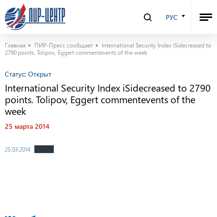
РУС
Главная
ПИР-Пресс сообщает
International Security Index iSidecreased to
2790 points. Tolipov, Eggert commentevents of the week
Статус:
Открыт
International Security Index iSidecreased to 2790
points. Tolipov, Eggert commentevents of the
week
25 марта 2014
25.03.2014
Скачать